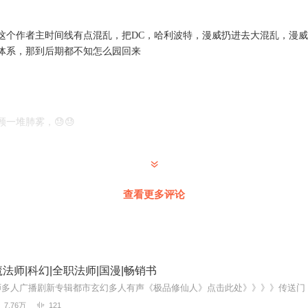
这个作者主时间线有点混乱，把DC，哈利波特，漫威扔进去大混乱，漫
体系，那到后期都不知怎么园回来
一堆肺雾，😓😓
种类型
查看更多评论
成都是旁白，还是众人都知道的剧情，各种角色动作（摇头 摊手）占了
法师|科幻|全职法师|国漫|畅销书
低
7.76万
121