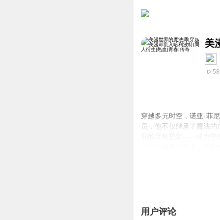
美
58
穿越多元时空，诺亚·菲
员，他不仅继承了魔法的
亚的目标坚定——成为守
一次与强敌的对决，都是
密，书写属于自己的传奇
用户评论