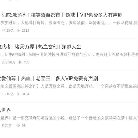
丨头陀渊演播丨搞笑热血都市丨伪戒丨VIP免费多人有声剧
，但是主播能不能多找几个男声
44.39亿
2813
者 | 诸天万界 | 热血玄幻 | 穿越人生
逻辑也不清晰
252.20万
638
爱仙尊｜热血｜老宝玉｜多人VIP免费有声剧
主播感情充沛，有很强的带入感，后期做的听起来舒适、有画面感。好评
19.10亿
3434
法世界
说听着就是有意思，主播播的有代入感，音色很不错好听。希望赶快更新
5.79万
95