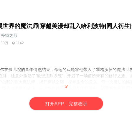
漫世界的魔法师|穿越美漫却乱入哈利波特|同人衍生|
斧钺之形
.30万
1142
尼尔在孤儿院的童年悄然结束，命运的齿轮将他带入了霍格沃茨的魔法世
血脉，还意外激活了‘最强法师系统’，开启了一场前所未有的修行之旅。
护自我的强大魔法师，揭开穿越之谜，探寻生命的意义。每一次魔法的施
一场热血沸腾的战斗。在这场跨越现实与幻想的冒险中，诺亚将如何运用
？
打
开
A
P
P，完整收听