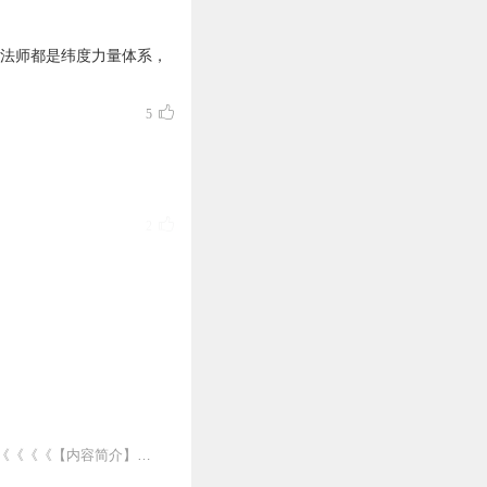
威法师都是纬度力量体系，
5
2
1
很多字，太想吐槽，怪不得
魔幻全职法师多人广播剧新专辑都市玄幻多人有声《极品修仙人》点击此处》》》》传送门《《《《【内容简介】一脚踏入校园，裤子拉链开了，另外一脚踏入校园，得到了变态的名...
1