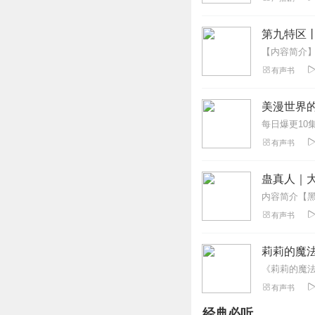
xxxx1234567
第九特区
小说的情节还不错
回复
2025-07-14
有声书
天元落子
美漫世界的武
一般很一般剧情，
回复
2025-05-11
有声书
听友77900241
蛊真人｜大
情节紧凑吸引人，
回复
2024-09-03
有声书
YQ十二
莉莉的魔
故事紧凑，同人小
回复
2024-08-30
有声书
经典必听
玥伶繁星