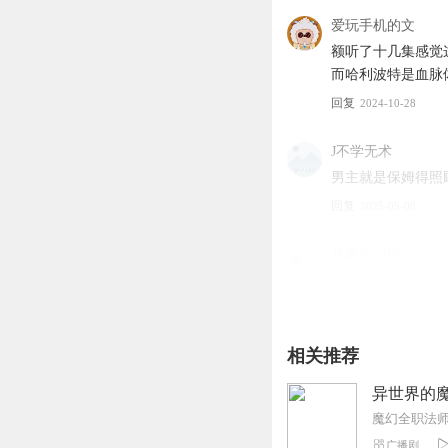
爱玩手机的文
额听了十几集感觉
而哈利波特是血脉
回复
2024-10-28
J不学无术
男主就是保姆得照顾
回复
2025-05-08
花花小心思
魔法师和巫师是两
回复
2026-07-19
相关推荐
听友371107880
最墨迹的小说，九
异世界的魔
见到过最低评价分
回复
2026-01-26
广播剧