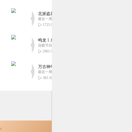
有声剧，主播讲的非常
北派盗墓笔记丨头陀渊出品丨悬疑灵异丨摸金校尉丨
精彩呢！！！
最近一周更新
1
1725.98万
鸣龙丨东方玄幻丨紫襟团队丨轻松搞笑丨多人有声
搞笑！听的人欲罢不能！收
连载节目超五百集
2901.95万
1
万古神帝丨玄幻丨热血丨紫襟团队演播丨多人有声
最近一周更新
383.58万
P