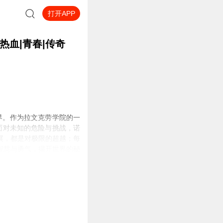
打开APP
热血|青春|传奇
界。作为拉文克劳学院的一
面对未知的危险与挑战，诺
展，都是对极限的超越；每
智慧与勇气，揭开世界的秘