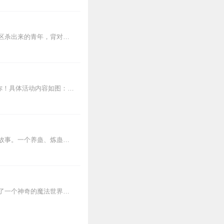
【内容简介】灾变过后，大地满目疮痍。粮食匮乏，资源紧俏，局势混乱……一位从待规划区杀出来的青年，背对着漫天黄沙，孤身来到九区谋生，却不曾想偶然结识三五好友，一念...
1
每日爆更10集，听书得福利！完播+满足时长可进粉丝群参与活动，更有月卡等精美好礼等你！具体活动内容如图：沈浩跑步摔了一跤，就穿越到了二战时期，成为了美国队长的战...
1
好评，快更快更啊。
内容简介【黑暗文反派流封神之作】人是万物之灵，蛊是天地真精。一个穿越者不断重生的故事。一个养蛊、炼蛊、用蛊的奇特世界。配音组（男角色）老宝玉旁白...
1
。
《莉莉的魔法世界》是一部充满奇幻与冒险的小说，讲述了一个普通的女孩莉莉在梦中进入了一个神奇的魔法世界——艾尔法大陆。在这个充满魔法、神秘生物和古代遗迹的世界里，...
1