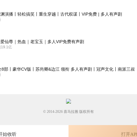
喜欢这个故事，喜马拉雅出品的故事，都非常的喜欢，非常喜欢这种漫改
渊演播丨轻松搞笑丨重生穿越丨古代权谋丨VIP免费 | 多人有声剧
其中，情节环环相扣，制作也很精良，主播讲述的画面感很强，哈哈，很
新
爱仙尊｜热血｜老宝玉｜多人VIP免费有声剧
cv们录的好棒哦，每一个人物出场都惊艳，后期配乐也是符合情节的鲜活
9.1亿
👏🏻👏🏻
全8部丨豪华CV版丨苏尚卿&边江 领衔 多人有声剧丨冠声文化丨南派三叔
新
© 2014-
2026
喜马拉雅 版权所有
开始收听
打开AP