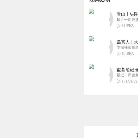
剧情很有趣，非常
青山丨头陀
好，让人完全沉迷
最近一周更
回复
2024-08-28
11.35亿
闪闪最大
蛊真人｜大
😍真的超好听，
专辑播放量超1
藏～订阅～追更！👏
19.10亿
回复
2024-08-28
盗墓笔记 
最近一周更
1717.47万