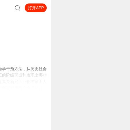
打开APP
会学干预方法，从历史社会
工的阶级形成和表现出哪些
尤其是新兴工业化国家工人
如何应对挑战？全书共八