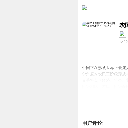
农
10
中国正在形成世界上最庞
学角度对农民工阶级形成
显著特点？经济、社会、
阶级相比，农民工阶级面
章。作者：刘建洲
用户评论