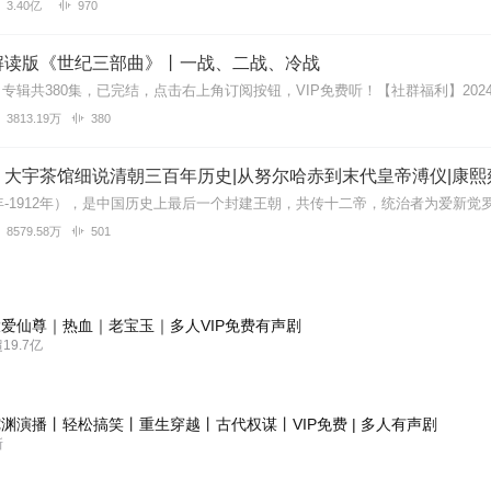
3.40亿
970
解读版《世纪三部曲》丨一战、二战、冷战
3813.19万
380
丨大宇茶馆细说清朝三百年历史|从努尔哈赤到末代皇帝溥仪|康熙
8579.58万
501
爱仙尊｜热血｜老宝玉｜多人VIP免费有声剧
9.7亿
渊演播丨轻松搞笑丨重生穿越丨古代权谋丨VIP免费 | 多人有声剧
新