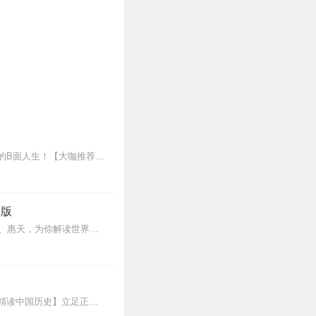
王更新老师最新AI演播专辑《我的曾祖左宗棠》火热更新中！从曾孙视角看帝国脊梁左宗棠的B面人生！【大咖推荐】明月的写作不仅笔锋活泼幽默，而且加进了自己的感悟，这就...
读版
更新频率周一二三四五早上7点更新2集内容介绍做自己喜欢的事，直到世界为你改变。言亮、惠天，为你解读世界级畅销IP--肯·福莱特《中世纪三部曲》+前传《暗夜与...
新专辑《大唐三百年》已经上线，来听七言细说唐朝三百年历史吧。点击即可跳转收听。【精读中国历史】立足正史，现代阐释。溯本清源，守正创新。比小说还精彩的正说中国历...