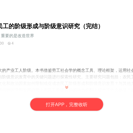
民工的阶级形成与阶级意识研究（完结）
重要的是改造世界
00
4
大的产业工人阶级。本书借鉴劳工社会学的概念工具、理论框架，运用社
与阶级意识发育中的关键问题进行探索性研究。主要研究问题包括：农民
文化和政治因素如何限制或促成农民工阶级形成和阶级意识发育？与其他
临何种困境和发展趋势？农民工阶级背后的动力机制？提出了什么挑战？
打
开
A
P
P，完整收听