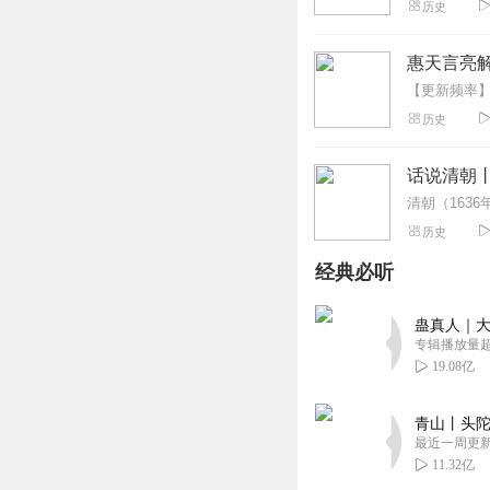
历史
惠天言亮
历史
话说清朝
历史
经典必听
蛊真人｜大
专辑播放量超1
19.08亿
青山丨头陀
最近一周更
11.32亿