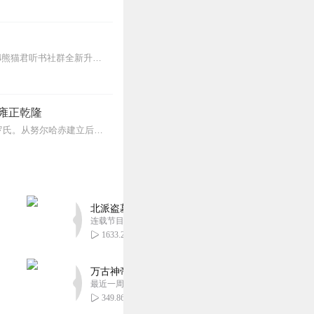
【更新频率】专辑共380集，已完结，点击右上角订阅按钮，VIP免费听！【社群福利】2024熊猫君听书社群全新升级，欢迎熊猫君的粉丝听友们入群交流，更多新鲜玩法和...
雍正乾隆
清朝（1636年-1912年），是中国历史上最后一个封建王朝，共传十二帝，统治者为爱新觉罗氏。从努尔哈赤建立后金起，总计296年。从皇太极改国号为清起，国祚27...
北派盗墓笔记丨头陀渊出品丨悬疑灵异丨摸金校尉丨
连载节目超四百集
1633.28万
万古神帝丨玄幻丨热血丨紫襟团队演播丨多人有声
最近一周更新
349.86万