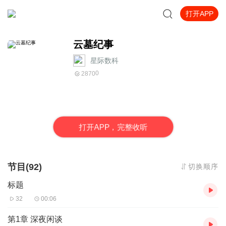
打开APP
云墓纪事
星际数科
0
2870
打
开
A
P
P，完整收听
节目(92)
切换顺序
标题
32
00:06
第1章 深夜闲谈