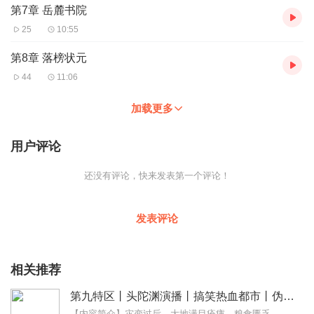
第7章 岳麓书院
25
10:55
第8章 落榜状元
44
11:06
加载更多
用户评论
还没有评论，快来发表第一个评论！
发表评论
相关推荐
第九特区丨头陀渊演播丨搞笑热血都市丨伪戒丨VIP免费多人有声剧
【内容简介】灾变过后，大地满目疮痍。粮食匮乏，资源紧俏，局势混乱……一位从待规划区杀出来的青年，背对着漫天黄沙，孤身来到九区谋生，却不曾想偶然结识三五好友，一念...