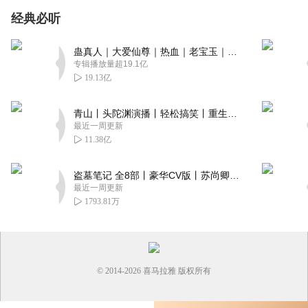
经典必听
蛊真人｜大爱仙尊｜热血｜老宝玉｜多人VIP免费有声剧
专辑播放量超19.1亿
19.13亿
青山丨头陀渊演播丨轻松搞笑丨重生穿越丨古代权谋丨VIP免费 | 多人有声剧
最近一周更新
11.38亿
盗墓笔记 全8部丨豪华CV版丨苏尚卿&边江 领衔 多人有声剧丨冠声文化丨南派三叔
最近一周更新
1793.81万
© 2014-
2026
喜马拉雅 版权所有