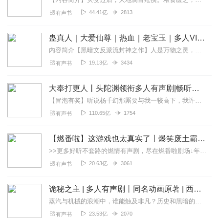
44.41亿
2813
有声书
蛊真人｜大爱仙尊｜热血｜老宝玉｜多人VIP免费有声剧
内容简介【黑暗文反派流封神之作】人是万物之灵，蛊是天地真精。一个穿越者不断重生的故事。一个养蛊、炼蛊、用蛊的奇特世界。配音组（男角色）老宝玉旁白...
19.13亿
3434
有声书
大奉打更人丨头陀渊领衔多人有声剧|畅听全集|王鹤棣、田曦薇主演影视剧原著|卖报小郎君
【冒泡有奖】听说杨千幻那厮要与我一较高下，我许七安要开始装叉了！快进入声音播放页戳下方输入框，冒个泡偷偷告诉我，我要用哪些诗词才能胜过他？说得好的，有赏！202...
110.65亿
1754
有声书
【燃番啦】这游戏也太真实了丨爆笑废土霸榜神作丨紫襟剧社制作
>>更多好听不套路的燃情有声剧，尽在燃番啦剧场↓年度重磅推荐本专辑为VIP免费专辑每天上午10点5集更新，订阅可以听到最新内容哦！每周抽一个专辑五星优质评论送...
20.63亿
3061
有声书
诡秘之主 | 多人有声剧丨同名动画原著 | 西幻克苏鲁 | 乌贼作品
蒸汽与机械的浪潮中，谁能触及非凡？历史和黑暗的迷雾里，又是谁在耳语？我从诡秘中醒来，睁眼看见这个世界：枪械，大炮，巨舰，飞空艇，差分机；魔药，占卜，诅咒，倒吊人...
23.53亿
2070
有声书