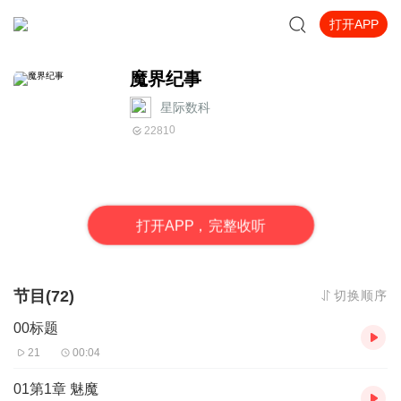
打开APP
魔界纪事
星际数科
0
2281
打
开
A
P
P，完整收听
节目(72)
切换顺序
00标题
21
00:04
01第1章 魅魔