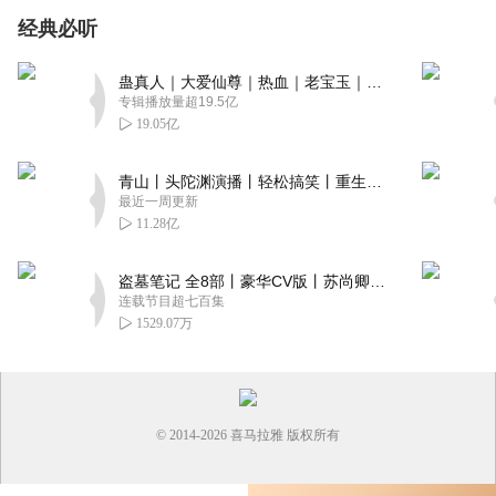
经典必听
蛊真人｜大爱仙尊｜热血｜老宝玉｜多人VIP免费有声剧
专辑播放量超19.5亿
19.05亿
青山丨头陀渊演播丨轻松搞笑丨重生穿越丨古代权谋丨VIP免费 | 多人有声剧
最近一周更新
11.28亿
盗墓笔记 全8部丨豪华CV版丨苏尚卿&边江 领衔 多人有声剧丨冠声文化丨南派三叔
连载节目超七百集
1529.07万
© 2014-
2026
喜马拉雅 版权所有