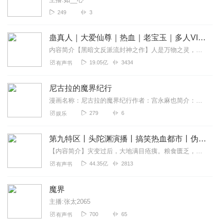
249
3
蛊真人｜大爱仙尊｜热血｜老宝玉｜多人VIP免费有声剧
内容简介【黑暗文反派流封神之作】人是万物之灵，蛊是天地真精。一个穿越者不断重生的故事。一个养蛊、炼蛊、用蛊的奇特世界。配音组（男角色）老宝玉旁白...
19.05亿
3434
有声书
尼古拉的魔界纪行
漫画名称：尼古拉的魔界纪行作者：宫永麻也简介：人类的少女·尼古拉，到魔界的旅途纪实。从人类界迷路到魔界的少女·尼古拉，被路过的恶魔族的旅商人·塞蒙捡到，然后去旅...
279
6
娱乐
第九特区丨头陀渊演播丨搞笑热血都市丨伪戒丨VIP免费多人有声剧
【内容简介】灾变过后，大地满目疮痍。粮食匮乏，资源紧俏，局势混乱……一位从待规划区杀出来的青年，背对着漫天黄沙，孤身来到九区谋生，却不曾想偶然结识三五好友，一念...
44.35亿
2813
有声书
魔界
主播:张太2065
700
65
有声书