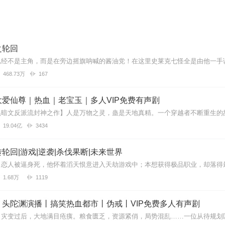
之轮回
468.73万
167
爱仙尊｜热血｜老宝玉｜多人VIP免费有声剧
19.04亿
3434
轮回|游戏|逆袭|杀伐果断|未来世界
1.68万
1119
丨头陀渊演播丨搞笑热血都市丨伪戒丨VIP免费多人有声剧