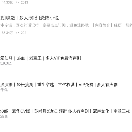
44.33亿
2813
阴魂散 | 多人演播 |恐怖小说
38.34万
224
爱仙尊｜热血｜老宝玉｜多人VIP免费有声剧
9.3亿
渊演播丨轻松搞笑丨重生穿越丨古代权谋丨VIP免费 | 多人有声剧
一千集
全8部丨豪华CV版丨苏尚卿&边江 领衔 多人有声剧丨冠声文化丨南派三叔
七百集