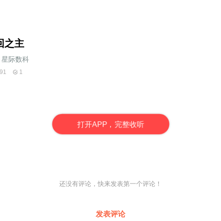
回之主
星际数科
91
1
打
开
A
P
P，完整收听
还没有评论，快来发表第一个评论！
发表评论