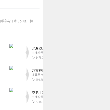
欢迎大家收听本专辑，喜欢的话记得一定要点点订阅，避免迷路哦~【内容简介】经历一切的艰辛与汗水，知晓一切却又无法改变的悲伤与无奈。最后的最后我只想说：到底是哪个魂...
北派盗墓笔记丨头陀渊出品丨悬疑灵异丨摸金校尉丨
主播粉丝1659万
1478.34万
万古神帝丨玄幻丨热血丨紫襟团队演播丨多人有声
连载节目超二百集
294.58万
鸣龙丨东方玄幻丨紫襟团队丨轻松搞笑丨多人有声
主播粉丝2836万
2748.78万