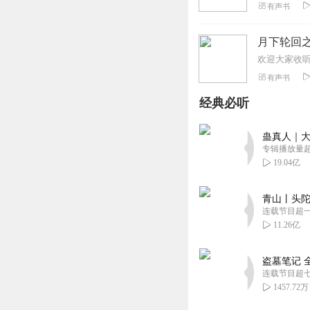
有声书
月下轮回之
有声书
经典必听
蛊真人｜大
专辑播放量超1
19.04亿
青山丨头陀
连载节目超
11.26亿
盗墓笔记 
连载节目超
1457.72万