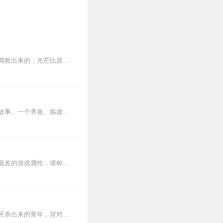
在这里唐三已经不是主角，而是在旁边摇旗呐喊的酱油党！在这里史莱克七怪全是由他一手调教出来的，光芒比原著更加璀璨，但是还没等发光敌人已经被全部消灭完了！在这里小舞...
内容简介【黑暗文反派流封神之作】人是万物之灵，蛊是天地真精。一个穿越者不断重生的故事。一个养蛊、炼蛊、用蛊的奇特世界。配音组（男角色）老宝玉旁白...
【内容简介】恋人被逼身死，他怀着滔天恨意进入天劫游戏中；本想获得极品职业，却落得最差的游戏属性，堪称绝世废物；天道酬有志者，他历经千辛万苦终于有所收获；...
【内容简介】灾变过后，大地满目疮痍。粮食匮乏，资源紧俏，局势混乱……一位从待规划区杀出来的青年，背对着漫天黄沙，孤身来到九区谋生，却不曾想偶然结识三五好友，一念...