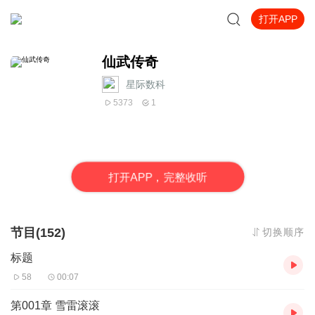
打开APP
仙武传奇
星际数科
5373
1
打
开
A
P
P，完整收听
节目(152)
切换顺序
标题
58
00:07
第001章 雪雷滚滚