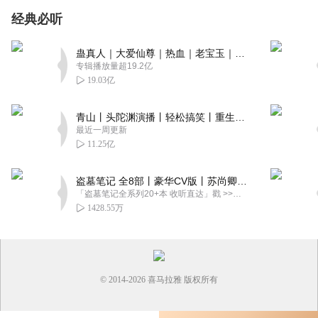
经典必听
蛊真人｜大爱仙尊｜热血｜老宝玉｜多人VIP免费有声剧
专辑播放量超19.2亿
19.03亿
青山丨头陀渊演播丨轻松搞笑丨重生穿越丨古代权谋丨VIP免费 | 多人有声剧
最近一周更新
11.25亿
盗墓笔记 全8部丨豪华CV版丨苏尚卿&边江 领衔 多人有声剧丨冠声文化丨南派三叔
「盗墓笔记全系列20+本 收听直达」戳 >>改编自南派三叔同名作品，腾讯音乐娱乐集团出品，冠声文化制作，...
1428.55万
© 2014-
2026
喜马拉雅 版权所有