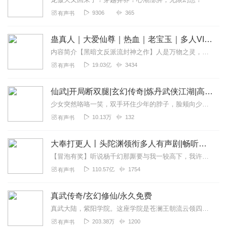
9306
365
有声书
蛊真人｜大爱仙尊｜热血｜老宝玉｜多人VIP免费有声剧
内容简介【黑暗文反派流封神之作】人是万物之灵，蛊是天地真精。一个穿越者不断重生的故事。一个养蛊、炼蛊、用蛊的奇特世界。配音组（男角色）老宝玉旁白...
19.03亿
3434
有声书
仙武|开局断双腿|玄幻传奇|炼丹武侠江湖|高武爽文
少女突然咯咯一笑，双手环住少年的脖子，脸颊向少年慢慢靠近，一双红唇吻向少年的双唇，之前是救人心切，少年吻着少女的双唇并没有任何感觉，此时却突然心跳加速，身体不断...
10.13万
132
有声书
大奉打更人丨头陀渊领衔多人有声剧|畅听全集|王鹤棣、田曦薇主演影视剧原著|卖报小郎君
【冒泡有奖】听说杨千幻那厮要与我一较高下，我许七安要开始装叉了！快进入声音播放页戳下方输入框，冒个泡偷偷告诉我，我要用哪些诗词才能胜过他？说得好的，有赏！202...
110.57亿
1754
有声书
真武传奇/玄幻修仙/永久免费
真武大陆，紫阳学院。这座学院是苍澜王朝流云领四大学院之一，地位超然，其中学子，非富即贵。现在是盛夏时节，艳阳高照，学院门口，两道年轻的身影相...
203.38万
1200
有声书