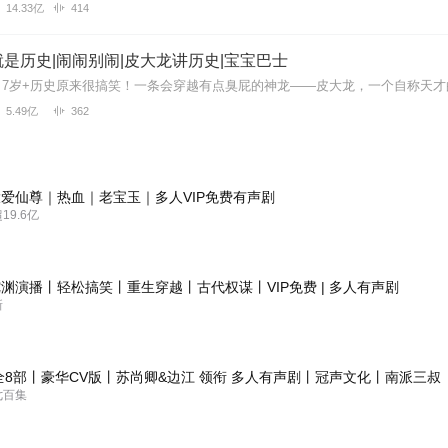
14.33亿
414
是历史|闹闹别闹|皮大龙讲历史|宝宝巴士
5.49亿
362
爱仙尊｜热血｜老宝玉｜多人VIP免费有声剧
9.6亿
渊演播丨轻松搞笑丨重生穿越丨古代权谋丨VIP免费 | 多人有声剧
新
全8部丨豪华CV版丨苏尚卿&边江 领衔 多人有声剧丨冠声文化丨南派三叔
七百集