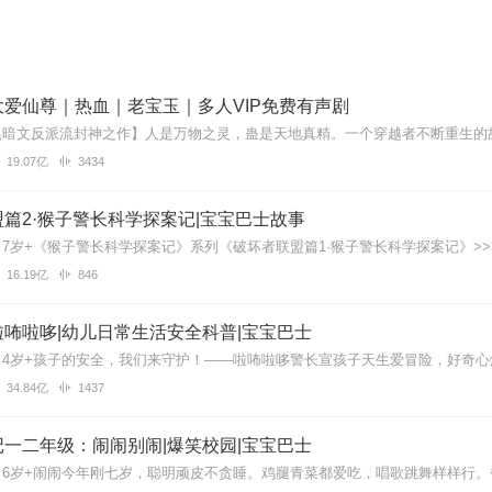
爱仙尊｜热血｜老宝玉｜多人VIP免费有声剧
19.07亿
3434
篇2·猴子警长科学探案记|宝宝巴士故事
16.19亿
846
咘啦哆|幼儿日常生活安全科普|宝宝巴士
34.84亿
1437
一二年级：闹闹别闹|爆笑校园|宝宝巴士