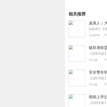
相关推荐
蛊真人｜大
有声书
破坏者联盟
儿童
安全警长啦
儿童
闹闹上学记