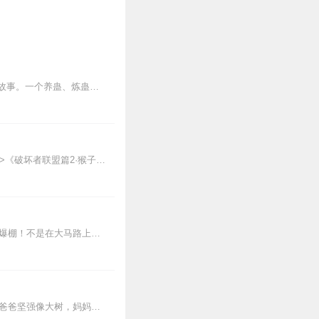
内容简介【黑暗文反派流封神之作】人是万物之灵，蛊是天地真精。一个穿越者不断重生的故事。一个养蛊、炼蛊、用蛊的奇特世界。配音组（男角色）老宝玉旁白...
【适听年龄】7岁+《猴子警长科学探案记》系列《破坏者联盟篇1·猴子警长科学探案记》>>>《破坏者联盟篇2·猴子警长科学探案记》>>>《破坏者联盟篇3·猴子警长科...
【适听年龄】4岁+孩子的安全，我们来守护！——啦咘啦哆警长宣孩子天生爱冒险，好奇心爆棚！不是在大马路上比赛跑，就是踩着椅子上下跳，怎样才能保护孩子平安长大？听...
【适听年龄】6岁+闹闹今年刚七岁，聪明顽皮不贪睡。鸡腿青菜都爱吃，唱歌跳舞样样行。爸爸坚强像大树，妈妈美丽爱下厨。闹闹一家真幸福，嘿真幸福。Hello，大家好，...