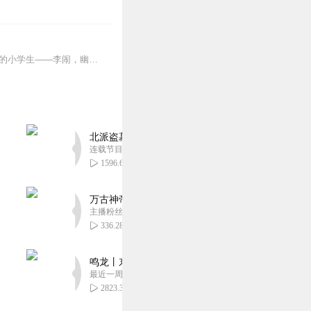
【适听年龄】7岁+历史原来很搞笑！一条会穿越有点臭屁的神龙——皮大龙，一个自称天才的小学生——李闹，幽默担当双人组，爆笑科普中华千年历史。历史枯燥读不下去？国学...
北派盗墓笔记丨头陀渊出品丨悬疑灵异丨摸金校尉丨
连载节目超四百集
1596.65万
万古神帝丨玄幻丨热血丨紫襟团队演播丨多人有声
主播粉丝2836万
336.28万
鸣龙丨东方玄幻丨紫襟团队丨轻松搞笑丨多人有声
最近一周更新
2823.36万