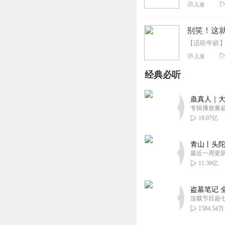
儿童
别笑！这就
儿童
经典必听
蛊真人｜大
专辑播放量超1
19.07亿
青山丨头陀
最近一周更
11.30亿
盗墓笔记 
连载节目超
1584.54万