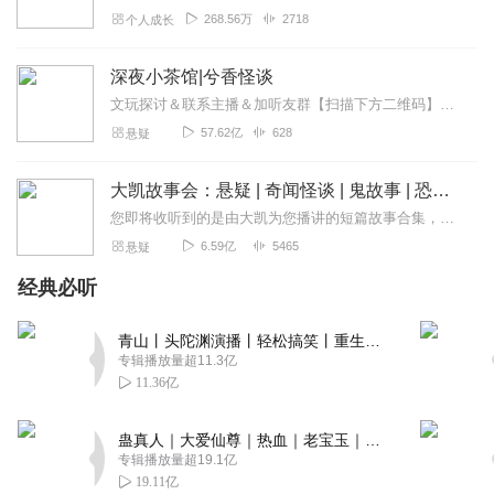
268.56万
2718
个人成长
深夜小茶馆|兮香怪谈
文玩探讨＆联系主播＆加听友群【扫描下方二维码】获取深夜小茶馆一手资讯↓↓↓
57.62亿
628
悬疑
大凯故事会：悬疑 | 奇闻怪谈 | 鬼故事 | 恐怖故事
您即将收听到的是由大凯为您播讲的短篇故事合集，本专辑包涵悬疑、鬼故事、刑侦、探案、人性、奇闻、怪谈；内容丰富，欢迎订阅！私自转载必究！超精彩作品已全新发布！点击...
6.59亿
5465
悬疑
经典必听
青山丨头陀渊演播丨轻松搞笑丨重生穿越丨古代权谋丨VIP免费 | 多人有声剧
专辑播放量超11.3亿
11.36亿
蛊真人｜大爱仙尊｜热血｜老宝玉｜多人VIP免费有声剧
专辑播放量超19.1亿
19.11亿