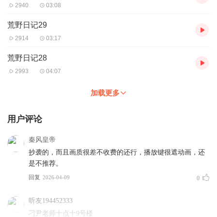
2940
03:08
荒野日记29
2914
03:17
荒野日记28
2993
04:07
加载更多
用户评论
秦风皇帝
抄袭的，而且画质很差不收费的还行，播放键很遮动画，还
是不推荐。
回复
2026-04-09
0
听友194452333
刁尹老师十点十9号楼