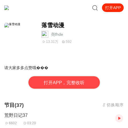
打开APP
落雪动漫
尧fhde
13.31万
592
请大家多多点赞哦���
打
开
A
P
P，完整收听
节目(37)
切换顺序
荒野日记37
6602
03:20