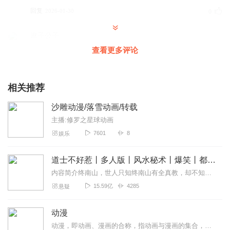
回复
2026-01-30
0
麻子公子
挂电话电话号xxj是睡觉睡觉
查看更多评论
回复
2025-11-23
0
相关推荐
晴落晓溪
不好，是抄袭。我不太喜欢。😓😓😓
沙雕动漫/落雪动画/转载
回复
2025-08-16
0
主播:修罗之星球动画
7601
8
娱乐
道士不好惹丨多人版丨风水秘术丨爆笑丨都市丨悬疑丨骨头演播
内容简介终南山，世人只知终南山有全真教，却不知终南山下有一座破败的道观。世人只知茅山善捉鬼，天师精辟邪，杨公会风水，却不知古井观人最懂天道。那一天，古井观的人...
15.59亿
4285
悬疑
动漫
动漫，即动画、漫画的合称，指动画与漫画的集合，取这两个词的第一个字合二为一称之为"动漫"，与游戏无关，并非专业术语。动漫是动画与漫画的集合，动漫与动画的关系是包...