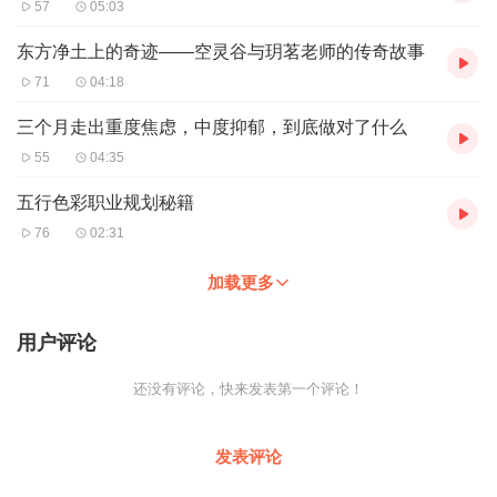
57
05:03
总的来说
体验穿珠悟道不仅可以在精神层面带来心灵的净化、觉悟、坚韧、
东方净土上的奇迹——空灵谷与玥茗老师的传奇故事
吉祥等好处，还可以在现代生活中辅助改善眼部 疲劳、降低噪音干
71
04:18
扰等实际问题。然而，需要注意的是，佩戴悟道珠串并不能代替实
际的修行，它只是一个象征物，一个载体，在佩戴时应保持敬意，
三个月走出重度焦虑，中度抑郁，到底做对了什么
禁忌迷信。
55
04:35
作者介绍:玥茗老师
五行色彩职业规划秘籍
穿珠悟道创始人，珠宝生活美学践行者，国学文化传播者。
76
02:31
加载更多
适合人群:
任何年龄，任何性别，任何职业，尤其焦虑郁闷迷茫安静不下来的
用户评论
人群。
还没有评论，快来发表第一个评论！
你将收获::减压，缓解焦虑，觉知，觉察，静心，安神，提升纬度，
开悟
发表评论