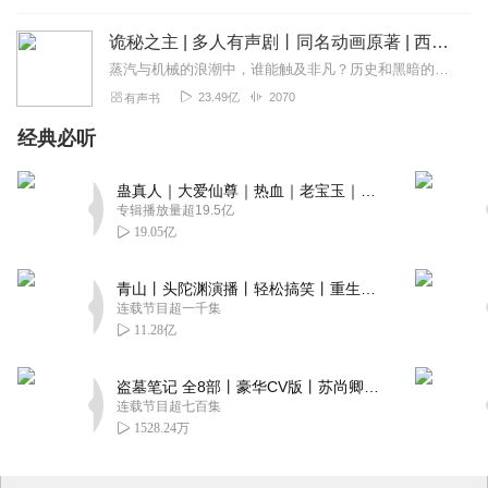
诡秘之主 | 多人有声剧丨同名动画原著 | 西幻克苏鲁 | 乌贼作品
蒸汽与机械的浪潮中，谁能触及非凡？历史和黑暗的迷雾里，又是谁在耳语？我从诡秘中醒来，睁眼看见这个世界：枪械，大炮，巨舰，飞空艇，差分机；魔药，占卜，诅咒，倒吊人...
23.49亿
2070
有声书
经典必听
蛊真人｜大爱仙尊｜热血｜老宝玉｜多人VIP免费有声剧
专辑播放量超19.5亿
19.05亿
青山丨头陀渊演播丨轻松搞笑丨重生穿越丨古代权谋丨VIP免费 | 多人有声剧
连载节目超一千集
11.28亿
盗墓笔记 全8部丨豪华CV版丨苏尚卿&边江 领衔 多人有声剧丨冠声文化丨南派三叔
连载节目超七百集
1528.24万