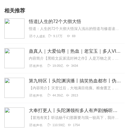
相关推荐
悟道|人生的72个大彻大悟
悟道：人生的72个大彻大悟深入浅出的悟道与修道读本提升自身修养人生哲学书籍想要慰籍贫乏的心灵，每个人都需要“悟道”。人生的72个大彻大悟，人需要的不是物质的富...
9.17万
69
个人成长
蛊真人｜大爱仙尊｜热血｜老宝玉｜多人VIP免费有声剧
内容简介【黑暗文反派流封神之作】人是万物之灵，蛊是天地真精。一个穿越者不断重生的故事。一个养蛊、炼蛊、用蛊的奇特世界。配音组（男角色）老宝玉旁白...
19.05亿
3434
有声书
第九特区丨头陀渊演播丨搞笑热血都市丨伪戒丨VIP免费多人有声剧
【内容简介】灾变过后，大地满目疮痍。粮食匮乏，资源紧俏，局势混乱……一位从待规划区杀出来的青年，背对着漫天黄沙，孤身来到九区谋生，却不曾想偶然结识三五好友，一念...
44.35亿
2813
有声书
大奉打更人丨头陀渊领衔多人有声剧|畅听全集|王鹤棣、田曦薇主演影视剧原著|卖报小郎君
【冒泡有奖】听说杨千幻那厮要与我一较高下，我许七安要开始装叉了！快进入声音播放页戳下方输入框，冒个泡偷偷告诉我，我要用哪些诗词才能胜过他？说得好的，有赏！202...
110.59亿
1754
有声书