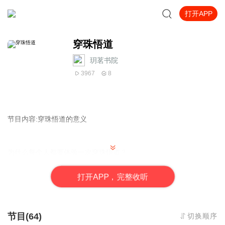
打开APP
穿珠悟道
玥茗书院
3967
8
节目内容:穿珠悟道的意义
为什么每个人都要体验一次穿珠悟道？
穿珠悟道是一种传统的修行方式，体验穿珠悟道�诸多好处:
打
开
A
P
P，完整收听
1.心灵净化与觉悟：
穿珠悟道寓意觉悟、领悟，常戴可以净化心灵，清析目标，使人更
加平和。
节目(64)
切换顺序
佩戴悟道珠串可以让人在面临疑惑、困难和苦难时，通过念唸念