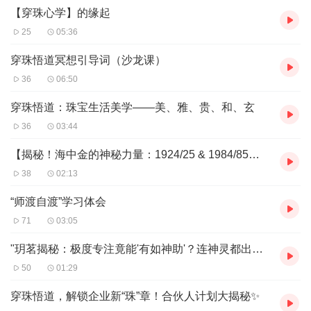
珠，增加勇气和力量。
【穿珠心学】的缘起
悟道珠串作为一种吉祥物，象征着一种安宁祥和的境界，佩戴后可
25
05:36
以舒缓心情，提高睡眠质量。
2.增强坚韧品质：
穿珠悟道冥想引导词（沙龙课）
悟道珠串的质地坚硬，常常被人们视为勇敢、刚硬的象征，可以让
36
06:50
人变得坚强，坦然面对生活中的任何事情。
3.带来吉祥与平安：
穿珠悟道：珠宝生活美学——美、雅、贵、和、玄
五福珠也是吉祥、平安的象征，属于很好的平安符。将其送给长辈
36
03:44
父母，可以表达一种深深的祝福，同时也寓意着万事如意、身心健
康。
【揭秘！海中金的神秘力量：1924/25 & 1984/85年的你，是潜藏的
4.修行意识的提升：
38
02:13
可以提升修行意识，使人更加专注于修炼和悟道过程。
5减轻压力与焦虑：
“师渡自渡”学习体会
对于那些面临压力、焦虑的人来说，穿珠悟道可以对这些情绪进行
有效的缓解。
71
03:05
6.现代生活的辅助：
"玥茗揭秘：极度专注竟能'有如神助'？连神灵都出手？
五福珠（或类似产品）通过研发的领悟神经反馈，能够减少光线频
闪刺激，改善眼部疲劳，让眼睛得到充分的休息和保护。
50
01:29
内置的主动降噪技术，可以有效地降低周围的噪音干扰，提供良好
穿珠悟道，解锁企业新“珠”章！合伙人计划大揭秘✨
的工作和学习环境。