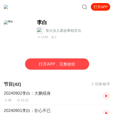
打开APP
李白
萤火虫儿童故事精灵岛
1449
2
打
开
A
P
P，完整收听
节目(42)
切换顺序
20240902李白：大鹏殒身
48
12:12
20240901李白：壮心不已