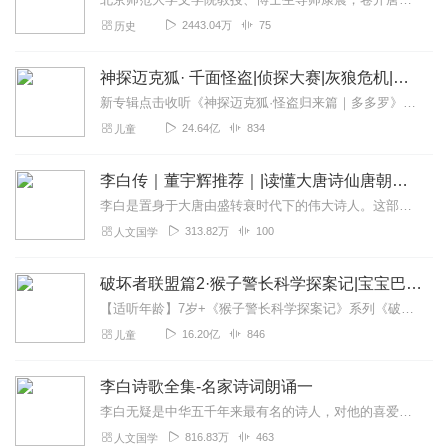
2443.04万
75
历史
神探迈克狐· 千面怪盗|侦探大赛|灰狼危机|多多罗
新专辑点击收听《神探迈克狐·怪盗归来篇｜多多罗》！！！>>>点击进入主播橱窗购买《神探迈克狐》系列图书吧!<<<多多罗故事【点击前往】收听多多罗其他好玩有趣的故...
24.64亿
834
儿童
李白传｜董宇辉推荐｜|读懂大唐诗仙唐朝第一诗人的悲欢人生|长安三万里|杜甫高适唐诗
李白是置身于大唐由盛转衰时代下的伟大诗人。这部文学传记展示了诗人大气如虹、绚烂似霞、狂逸如仙的风采。书中重点记述了李白少长巴蜀、出蜀漫游、交游干谒、奉诏入京、誉...
313.82万
100
人文国学
破坏者联盟篇2·猴子警长科学探案记|宝宝巴士故事
【适听年龄】7岁+《猴子警长科学探案记》系列《破坏者联盟篇1·猴子警长科学探案记》>>>《破坏者联盟篇2·猴子警长科学探案记》>>>《破坏者联盟篇3·猴子警长科...
16.20亿
846
儿童
李白诗歌全集-名家诗词朗诵一
李白无疑是中华五千年来最有名的诗人，对他的喜爱可谓不分古今，不分年龄、不分性别、不分阶层、不分地域，甚至不分国籍，那么对这一位万千喜爱集一身的大诗人，他的诗你又...
816.83万
463
人文国学