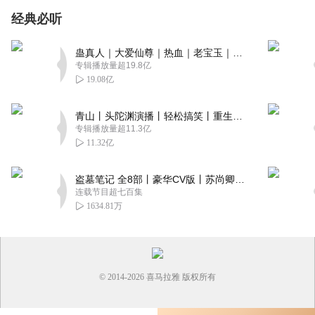
经典必听
蛊真人｜大爱仙尊｜热血｜老宝玉｜多人VIP免费有声剧
专辑播放量超19.8亿
19.08亿
青山丨头陀渊演播丨轻松搞笑丨重生穿越丨古代权谋丨VIP免费 | 多人有声剧
专辑播放量超11.3亿
11.32亿
盗墓笔记 全8部丨豪华CV版丨苏尚卿&边江 领衔 多人有声剧丨冠声文化丨南派三叔
连载节目超七百集
1634.81万
© 2014-
2026
喜马拉雅 版权所有