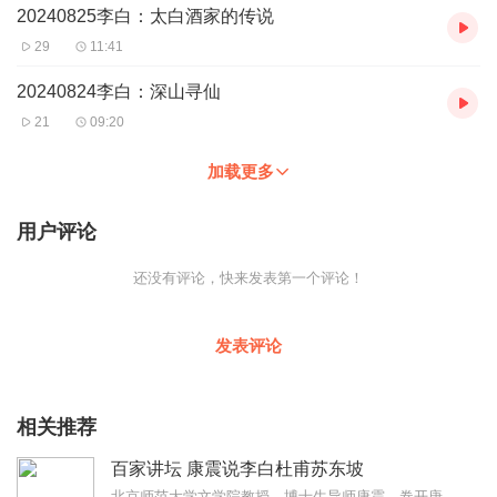
20240825李白：太白酒家的传说
29
11:41
20240824李白：深山寻仙
21
09:20
加载更多
用户评论
还没有评论，快来发表第一个评论！
发表评论
相关推荐
百家讲坛 康震说李白杜甫苏东坡
北京师范大学文学院教授、博士生导师康震，卷开唐宋文坛，百家讲坛精彩解读系列节目《康震说李白杜甫苏东坡》。李白究竟是哪里人？究竟为何遭受谗言入狱？又与哪些著名诗人...