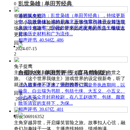
乱世枭雄 | 单田芳经典
0
清晰版本指路：乱世枭雄（单田芳经典），持续更新
帘卷西风凭栏
中《乱世枭雄》讲的是东北王张作霖和其子少帅张学
这部小说收听体验感特别棒！故事情节仿佛就在耳边现
良的传奇故事，是著名评书艺术家单田芳先生根据大
场表演！感谢“三页传媒”带来如此优秀的作品！继续追
量的历史材料和广为流传...
更打卡！
相声评书
40.94亿
486
回复
2024-07-15
2
兔子捉鹰
白眉大侠 | 单田芳评书（喜马精制版）
主角被莫名送到其他世界，开始了传奇搞笑的救世之
旅。《这个世界我做主》游戏世界的设定很新奇，听了
就进入故事停不下来。强烈推荐订阅。
《白眉大侠》讲述了宋朝四帝仁宗皇帝执政期间，以
徐良、白云瑞为书胆，包括七侠、大五义、小五义、
回复
小七杰等众开封府校尉，在八王赵德芳、包拯、颜查
2024-07-29
散等清官的支持下，为保...
1
相声评书
39.67亿
401
听友506916352
主角穿越异世，开启爆笑冒险之旅。故事扣人心弦，融
奇幻与趣味于一体，主播声线独特，情感饱满。