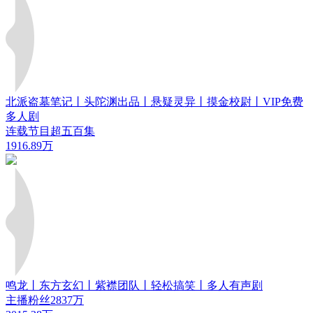
北派盗墓笔记丨头陀渊出品丨悬疑灵异丨摸金校尉丨VIP免费
多人剧
连载节目超五百集
1916.89万
鸣龙丨东方玄幻丨紫襟团队丨轻松搞笑丨多人有声剧
主播粉丝2837万