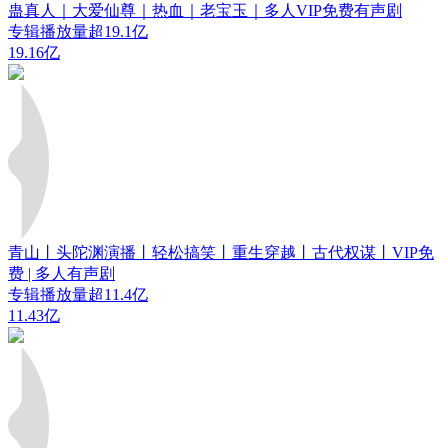
蛊真人｜大爱仙尊｜热血｜老宝玉｜多人VIP免费有声剧
专辑播放量超19.1亿
19.16亿
青山丨头陀渊演播丨轻松搞笑丨重生穿越丨古代权谋丨VIP免
费 | 多人有声剧
专辑播放量超11.4亿
11.43亿