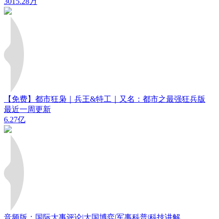
3015.28万
【免费】都市狂枭｜兵王&特工｜又名：都市之最强狂兵版
最近一周更新
6.27亿
音频版：国际大事评论|大国博弈|军事科普|科技讲解