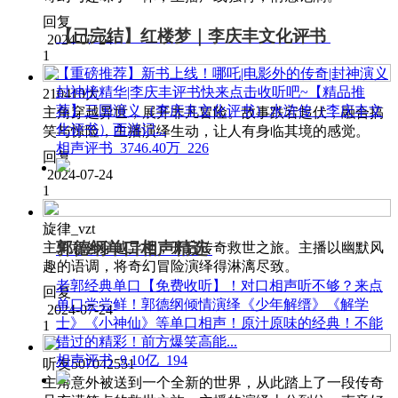
回复
【已完结】红楼梦｜李庆丰文化评书
2024-07-24
1
【重磅推荐】新书上线！哪吒|电影外的传奇|封神演义
封神榜精华|李庆丰评书快来点击收听吧~【精品推
210410大
荐】三国演义（李庆丰文化评书）水浒传（李庆丰文
主角穿越异世，展开非凡冒险。故事跌宕起伏，融合搞
化评书）西游记...
笑与惊险，主播演绎生动，让人有身临其境的感觉。
相声评书
3746.40万
226
回复
2024-07-24
1
旋律_vzt
郭德纲单口相声精选
主角意外穿越异世，开启传奇救世之旅。主播以幽默风
趣的语调，将奇幻冒险演绎得淋漓尽致。
老郭经典单口【免费收听】！对口相声听不够？来点
回复
单口尝尝鲜！郭德纲倾情演绎《少年解缙》《解学
2024-07-24
士》《小神仙》等单口相声！原汁原味的经典！不能
1
错过的精彩！前方爆笑高能...
相声评书
9.10亿
194
听友507042551
主角意外被送到一个全新的世界，从此踏上了一段传奇