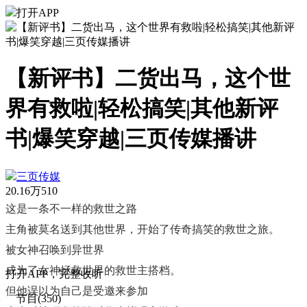
打开APP
【新评书】二货出马，这个世
界有救啦|轻松搞笑|其他新评
书|爆笑穿越|三页传媒播讲
三页传媒
20.16万
510
这是一条不一样的救世之路
主角被莫名送到其他世界，开始了传奇搞笑的救世之旅。
被女神召唤到异世界
成为了女神拯救世界的救世主搭档。
打
开
A
P
P，完整收听
但他误以为自己是受邀来参加
节目(350)