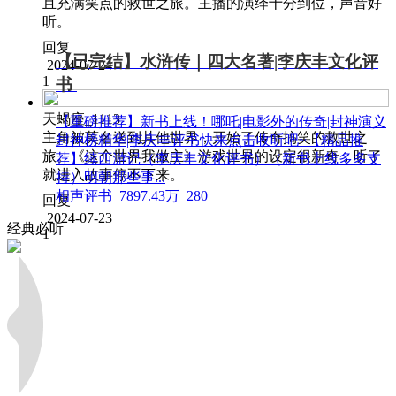
且充满笑点的救世之旅。主播的演绎十分到位，声音好
听。
回复
【已完结】水浒传｜四大名著|李庆丰文化评
2024-07-24
1
书
天蝎座_1113
【重磅推荐】新书上线！哪吒|电影外的传奇|封神演义
主角被莫名送到其他世界，开始了传奇搞笑的救世之
封神榜精华|李庆丰评书快来点击收听吧~【精品推
旅。《这个世界我做主》游戏世界的设定很新奇，听了
荐】续西游记（李庆丰文化评书）（新书上线多多支
就进入故事停不下来。
持）明朝那些事...
相声评书
7897.43万
280
回复
2024-07-23
经典必听
1