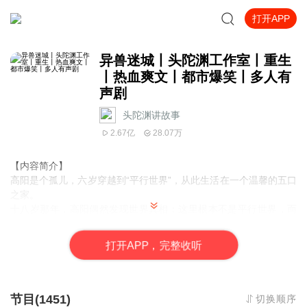
打开APP
异兽迷城丨头陀渊工作室丨重生
丨热血爽文丨都市爆笑丨多人有
声剧
头陀渊讲故事
2.67亿
28.07万
【内容简介】
高阳是个孤儿，六岁穿越到“平行世界”，从此生活在一个温馨的五口
之家。
十八岁那年，高阳偶然发现世界真相：这里根本不是平行世界，而
是一个神秘领域，身边的亲人朋友全是可怕的“兽”！发现真相的高阳
差点被杀，关键时刻获得系统【幸运】——活得越久就越强！
打
开
A
P
P，完整收听
一场羔羊与狼的厮杀游戏由此展开……
一夕之间，曾经安定的生活不复存在。
潜藏在平静世界下的真相被猛然掀开。
人面皮囊，虎视眈眈。
节目(1451)
切换顺序