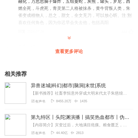
融化，万思思脑子爆炸，五组曼蛇，灰熊，罐头，罗尼，西
燃全死，斗虎死，青灵第二人格被抹杀，黄牛背叛人类，朱
雀变成植物人，总之，甜文，全文无刀，可以放心听。注:別
喜欢任何角色，因为你迟早会失去他，包括高阳
回复
2024-07-26
444
你也一样o
查看更多评论
《异兽迷城》是一部充满想象力和创意的小说。它以独特的
题材和情节吸引了大量爱好者，有声书的出现让人在听的过
程中既能够感受到紧张刺激的冒险和战斗，又能够思考人性
相关推荐
的复杂和美好。绝对是今年头陀渊团队出品的最值得一听的
都市异能穿越小说！头哥出品必属精品！
异兽迷城|科幻|都市|脑洞|末世|系统
回复
2024-06-26
264
【新书推荐】社畜李恒意外穿成大明末代太子朱慈烺，眼睁睁看着龙椅上的父皇自挂东南枝，闯王铁骑踏破北京城，他拔剑起誓：“既然史书说大明必亡，我便重写这乾坤！”诛奸臣...
8455.20万
1435
有声书
行治杜明
我真是信了全文无刀，信你个鬼。
第九特区丨头陀渊演播丨搞笑热血都市丨伪戒丨VIP免费多人有声剧
回复
2024-07-06
243
【内容简介】灾变过后，大地满目疮痍。粮食匮乏，资源紧俏，局势混乱……一位从待规划区杀出来的青年，背对着漫天黄沙，孤身来到九区谋生，却不曾想偶然结识三五好友，一念...
44.40亿
2813
有声书