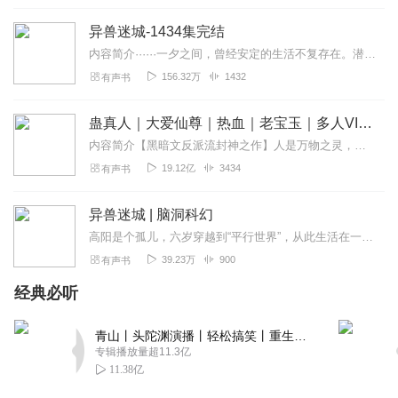
残忍大飞哥
这本书非常火，能拿到旁白，替同桌感到高兴，从头狼开始
异兽迷城-1434集完结
喜欢同桌，关注他的声音，再到26岁女房客抖音直播宣传，
内容简介······一夕之间，曾经安定的生活不复存在。潜藏在平静世界下的真相被猛然掀开。人面皮囊，虎视眈眈。伪装、背叛、偷袭、战斗、离别……生与死...
我一直都没钱捧个人场，就是单纯喜欢他声音，也从他得cv
156.32万
1432
有声书
之旅，看到一个人只要坚持努力，总会有收获，人生就是这
样啊，共勉！
蛊真人｜大爱仙尊｜热血｜老宝玉｜多人VIP免费有声剧
回复
2024-06-27
89
内容简介【黑暗文反派流封神之作】人是万物之灵，蛊是天地真精。一个穿越者不断重生的故事。一个养蛊、炼蛊、用蛊的奇特世界。配音组（男角色）老宝玉旁白...
19.12亿
3434
有声书
壹拾贰ii
我说个事“全文无刀”超级爽文
异兽迷城 | 脑洞科幻
回复
2024-07-05
80
高阳是个孤儿，六岁穿越到“平行世界”，从此生活在一个温馨的五口之家。十八岁那年，高阳偶然发现世界真相：这里不是平行世界，而是一个神秘领域，身边的亲人朋友全是可怕...
39.23万
900
有声书
小渚团子大家族
当看到是同桌旁白的时候 我就知道 又多了一本无脑爽听的书
经典必听
了
回复
2024-06-26
青山丨头陀渊演播丨轻松搞笑丨重生穿越丨古代权谋丨VIP免费 | 多人有声剧
77
专辑播放量超11.3亿
11.38亿
丶小生活