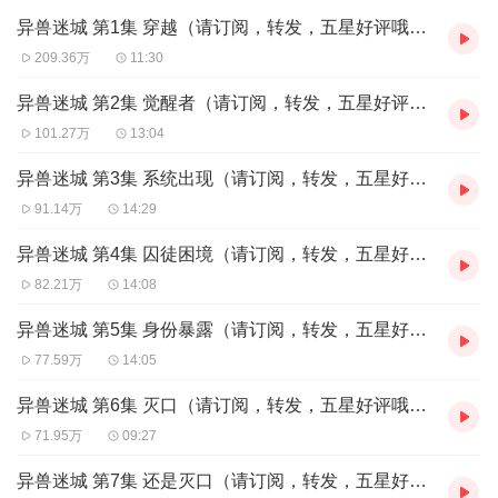
伪装、背叛、 偷袭、 战斗、 离别……
异兽迷城 第1集 穿越（请订阅，转发，五星好评哦～）
生与死的厮杀；善与恶的交锋；对与错的较量；
从此以后，弱肉强食，朝不保夕，稍有差池，万丈深渊。
209.36万
11:30
我们该如何走出迷城，挣脱命运的罗网？
异兽迷城 第2集 觉醒者（请订阅，转发，五星好评哦～）
101.27万
13:04
【购买须知】
异兽迷城 第3集 系统出现（请订阅，转发，五星好评哦～）
1
、本作品为付费有声书，购买成功后，即可收听。
91.14万
14:29
2
、版权归原作者所有，严禁翻录成任何形式，严禁在任何第三方平
台传播，违者将追究其法律责任。
异兽迷城 第4集 囚徒困境（请订阅，转发，五星好评哦～）
3
、如在充值／购买环节遇到问题，您可通过页面右上方按钮，将页
82.21万
14:08
面分享至微信内使用微信支付完成购买。
4
、在购买过程中，如果您有任何问题，可以按以下步骤咨询在线客
异兽迷城 第5集 身份暴露（请订阅，转发，五星好评哦～）
服：
第一步：您可在喜马拉雅
APP
【账号
-
联系客服】中咨询在线客服；
77.59万
14:05
第二步：如果您无法联系上
APP
内在线客服，可关注【喜马拉雅
APP
】公众号，通过下方菜单栏里【我的
-
在线客服】咨询在线客
异兽迷城 第6集 灭口（请订阅，转发，五星好评哦～）
服；
71.95万
09:27
第三步：如果在线客服都未取得联系，也可拨打客服电话：
400-
838-5616
异兽迷城 第7集 还是灭口（请订阅，转发，五星好评哦～）