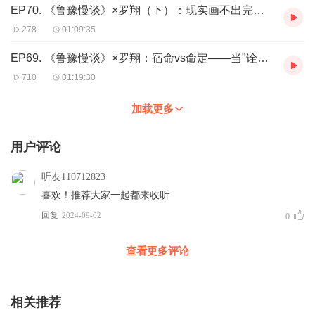
EP70. 《鲁豫慢谈》×罗翔（下）：现实画不出完美的圆，我们的理想何解？
278
01:09:35
EP69. 《鲁豫慢谈》×罗翔：宿命vs命定——当"诠释学"回望时，谁在为人生写剧本？
710
01:19:30
加载更多
用户评论
听友110712823
喜欢！推荐大家一起都来收听
回复
2024-09-02
0
查看更多评论
相关推荐