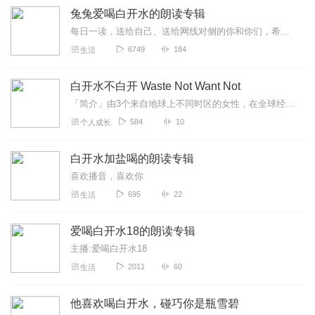
兔兔爱喝白开水的朗读专辑
每日一读，送给自己、送给网线对侧的你和你们，希望可以换来浮躁内心的一分钟安静，给自己留白一刻。
6749
184
生活
白开水不白开 Waste Not Want Not
「简介」由3个来自地球上不同时区的女性，在全球经济下行阶断，又处在人生困顿迷茫的阶段，想要给生活找到一个支点和发声的地方，并提供给大家一个支持网络！如果你也跟我...
584
10
个人成长
白开水加盐喝的朗读专辑
喜欢播音，喜欢你
695
22
生活
爱喝白开水18的朗读专辑
主播:爱喝白开水18
2011
60
生活
他喜欢喝白开水，碰巧你是瓶雪碧