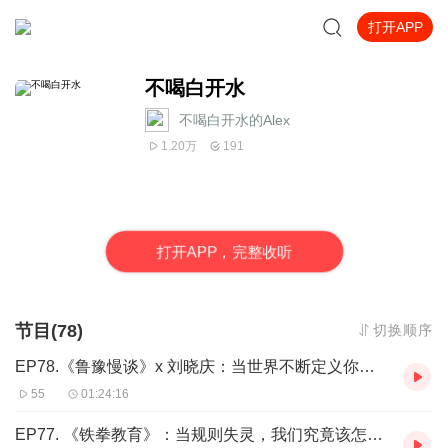
打开APP
不喝白开水
不喝白开水的Alex
1.20万
191
打
开
A
P
P，完整收听
节目(78)
切换顺序
EP78.《鲁豫慢谈》x 刘晓庆：当世界不断定义你，继续创造自己的万花筒吧
55
01:24:16
EP77. 《铁拳教育》：当规则失灵，我们究竟该怎样对抗不公？