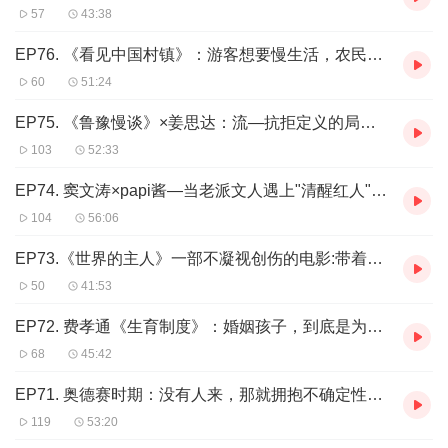
57
43:38
EP76. 《看见中国村镇》：游客想要慢生活，农民只想要活下去
60
51:24
EP75. 《鲁豫慢谈》×姜思达：流—抗拒定义的局外人，和百分之百投入的莽撞生长
103
52:33
EP74. 窦文涛×papi酱—当老派文人遇上"清醒红人"，好奇与决断的跨界交锋
104
56:06
EP73.《世界的主人》一部不凝视创伤的电影:带着伤痕热烈活着，本身就是一种反抗
50
41:53
EP72. 费孝通《生育制度》：婚姻孩子，到底是为了爱，还是“社会合作”？
68
45:42
EP71. 奥德赛时期：没有人来，那就拥抱不确定性，直到用行动把选择变对
119
53:20