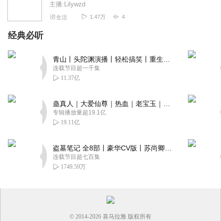
主播:Lilywzd
1.47万
4
生活
经典必听
青山丨头陀渊演播丨轻松搞笑丨重生穿越丨古代权谋丨VIP免费 | 多人有声剧
连载节目超一千集
11.37亿
蛊真人｜大爱仙尊｜热血｜老宝玉｜多人VIP免费有声剧
专辑播放量超19.1亿
19.11亿
盗墓笔记 全8部丨豪华CV版丨苏尚卿&边江 领衔 多人有声剧丨冠声文化丨南派三叔
连载节目超七百集
1749.59万
© 2014-
2026
喜马拉雅 版权所有