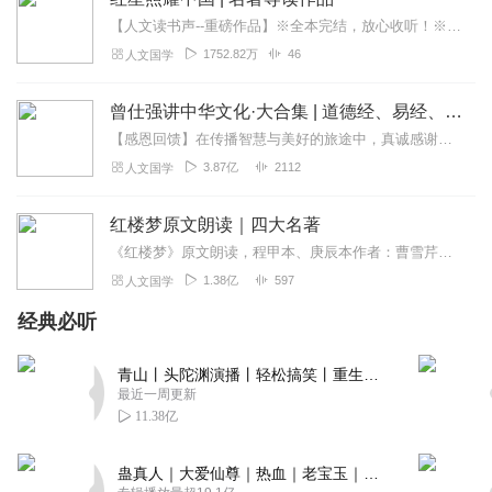
【人文读书声--重磅作品】※全本完结，放心收听！※八年级（上）语文教科书名著导读指定作品，同名有声书！※著名翻译家董乐山先生权威中文译本！※人民文学出版...
1752.82万
46
人文国学
曾仕强讲中华文化·大合集 | 道德经、易经、三国演义中的国学
【感恩回馈】在传播智慧与美好的旅途中，真诚感谢每一位伙伴的温暖陪伴与鼎力支持！欢迎曾仕强学堂粉丝听友们入群交流，更多新鲜玩法和福利活动等你！添加微信：zengf...
3.87亿
2112
人文国学
红楼梦原文朗读｜四大名著
《红楼梦》原文朗读，程甲本、庚辰本作者：曹雪芹，朗读：白云出岫、蓝色百合《红楼梦》程甲本和庚辰本是该书两大重要版本。程甲本由程伟元和高鹗于乾隆五十六年（1791...
1.38亿
597
人文国学
经典必听
青山丨头陀渊演播丨轻松搞笑丨重生穿越丨古代权谋丨VIP免费 | 多人有声剧
最近一周更新
11.38亿
蛊真人｜大爱仙尊｜热血｜老宝玉｜多人VIP免费有声剧