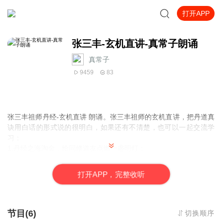
打开APP
张三丰-玄机直讲-真常子朗诵
真常子
9459
83
张三丰祖师丹经-玄机直讲 朗诵。张三丰祖师的玄机直讲，把丹道真
诀用白话的形式说的很明白，如果还有不清楚，也可以一起交流学
习；
1.丹经之海淘金，给同修道友点燃一盏明灯；
2.丹道实修实证，丹道交流传承；
3.让吕祖真传法脉传承下去；
打
开
A
P
P，完整收听
4.道教经典经文分享；
节目(6)
切换顺序