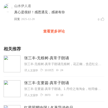
山水伊人道
真心是很好！感恩遇见，感谢有你
回复
2025-12-28
0
查看更多评论
相关推荐
张三丰-无根树-真常子朗诵
张三丰-无根树-真常子朗诵无根树，花正幽，贪恋红尘谁肯修？浮生事，苦海舟，荡去飘来不自由。无边无岸难泊系，长在鱼龙险处游。肯回首，是岸头，莫待风波坏了舟。无...
10.03万
24
人文国学
张三丰-玄要篇-真常子朗诵
张三丰-玄要篇-真常子朗诵。1.丹经之海淘金，给同修道友点燃一盏明灯；2.丹道实修实证，丹道交流传承；3.让吕祖真传法脉传承下去；4.道教经典经文分享；
3973
18
人文国学
红星照耀中国 | 名著导读作品