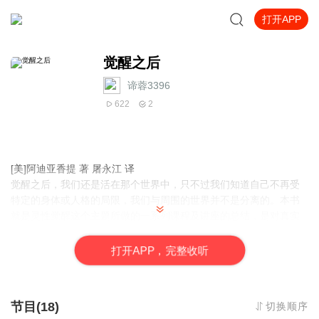
打开APP
觉醒之后
谛蓉3396
622
2
[美]阿迪亚香提 著 屠永江 译
觉醒之后，我们还是活在那个世界中，只不过我们知道自己不再受
特定的身体或人格的局限，我们与周围的世界并不是分离的。本书
就是灵性觉醒这个主题所做的一系列课程及讲座的总结，是对真实
自性的深刻洞察，对终极问题-觉醒-以及觉醒后的状态进行了解读，
内容深刻且富有启发性，书中还对一些可能存在的觉醒的误区进行
打
开
A
P
P，完整收听
了说明与澄清。最终，我们要了解的是，开悟并不是你曾经幻想的
样子，它只是一种自然的存在状态。
节目(18)
切换顺序