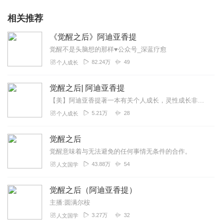
相关推荐
《觉醒之后》阿迪亚香提
觉醒不是头脑想的那样♥公众号_深蓝疗愈
82.24万
49
个人成长
觉醒之后| 阿迪亚香提
【美】阿迪亚香提著一本有关个人成长，灵性成长非常有代表性的书，洁懿读后，受益匪浅。
5.21万
28
个人成长
觉醒之后
觉醒意味着与无法避免的任何事情无条件的合作。
43.88万
54
人文国学
觉醒之后（阿迪亚香提）
主播:圆满尔桉
3.27万
32
人文国学