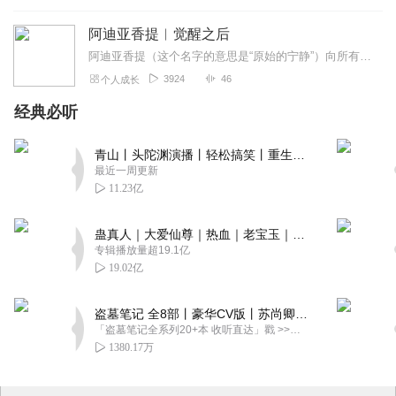
阿迪亚香提︱觉醒之后
阿迪亚香提（这个名字的意思是“原始的宁静”）向所有寻求心灵安宁与自由的人提出了一个挑战，也就是认真对待“此生就获得解脱”这个可能性。在他的禅宗老师（阿迪亚在这位...
3924
46
个人成长
经典必听
青山丨头陀渊演播丨轻松搞笑丨重生穿越丨古代权谋丨VIP免费 | 多人有声剧
最近一周更新
11.23亿
蛊真人｜大爱仙尊｜热血｜老宝玉｜多人VIP免费有声剧
专辑播放量超19.1亿
19.02亿
盗墓笔记 全8部丨豪华CV版丨苏尚卿&边江 领衔 多人有声剧丨冠声文化丨南派三叔
「盗墓笔记全系列20+本 收听直达」戳 >>改编自南派三叔同名作品，腾讯音乐娱乐集团出品，冠声文化制作，...
1380.17万