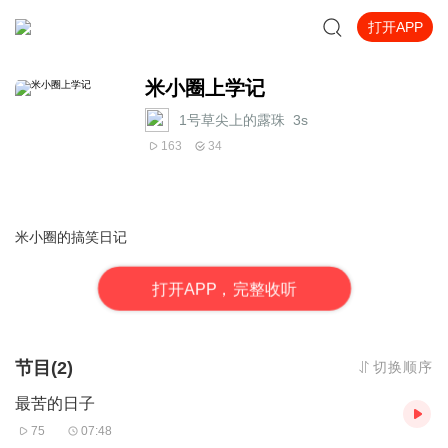
打开APP
米小圈上学记
1号草尖上的露珠_3s
163
34
米小圈的搞笑日记
打
开
A
P
P，完整收听
节目(2)
切换顺序
最苦的日子
75
07:48