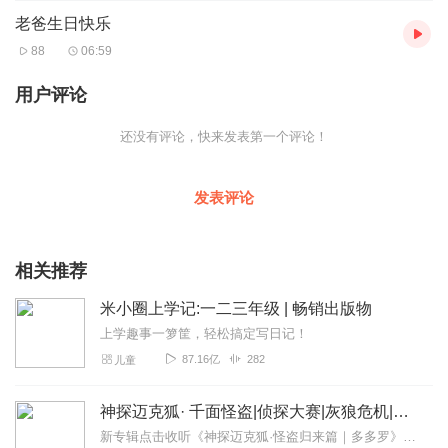
老爸生日快乐
88
06:59
用户评论
还没有评论，快来发表第一个评论！
发表评论
相关推荐
米小圈上学记:一二三年级 | 畅销出版物
上学趣事一箩筐，轻松搞定写日记！
87.16亿
282
儿童
神探迈克狐· 千面怪盗|侦探大赛|灰狼危机|多多罗
新专辑点击收听《神探迈克狐·怪盗归来篇｜多多罗》！！！>>>点击进入主播橱窗购买《神探迈克狐》系列图书吧!<<<多多罗故事【点击前往】收听多多罗其他好玩有趣的故...