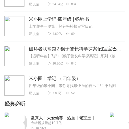
24.64亿
834
儿童
米小圈上学记·四年级 | 畅销书
上学趣事一箩筐，轻轻松松搞定写日记
4.69亿
69
儿童
破坏者联盟篇2·猴子警长科学探案记|宝宝巴士故事
【适听年龄】7岁+《猴子警长科学探案记》系列《破坏者联盟篇1·猴子警长科学探案记》>>>《破坏者联盟篇2·猴子警长科学探案记》>>>《破坏者联盟篇3·猴子警长科...
16.20亿
846
儿童
米小圈上学记 （四年级）
四年级的米小圈，带你寻找最快乐的自己！!！书后附有北猫叔叔的作文魔法
7.89万
526
儿童
经典必听
蛊真人｜大爱仙尊｜热血｜老宝玉｜多人VIP免费有声剧
专辑播放量超19.7亿
19.07亿