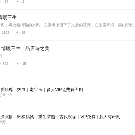
489
2
情暖三生
1303
38
，情暖三生，品唐诗之美
明
522
15
爱仙尊｜热血｜老宝玉｜多人VIP免费有声剧
9.1亿
渊演播丨轻松搞笑丨重生穿越丨古代权谋丨VIP免费 | 多人有声剧
9万