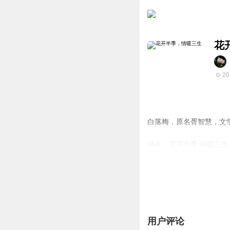
花
20
白落梅，原名胥智慧，文
书名：花开半季 情暖三生
作者：白落梅
隐世才女白落梅，再次着
切合意境的唐诗，其解读
那么多文人骚客泼墨就诗
用户评论