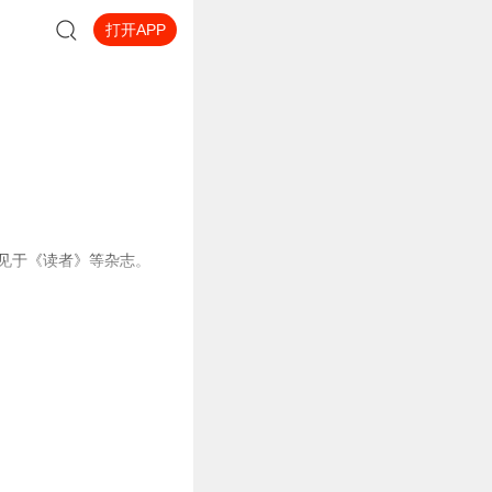
打开APP
常见于《读者》等杂志。
太湖的途中，点缀着一首首
佛梦回了大唐盛世，目睹了
世之中。