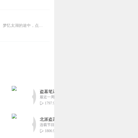
隐世才女白落梅，再次着清雅的文风，在素纸上留下了大唐的芬芳。在踏雪寻梅、高山访松、梦忆太湖的途中，点缀着一首首切合意境的唐诗，其解读清丽自然，如兰花般优雅芬芳，...
盗墓笔记 全8部丨豪华CV版丨苏尚卿&边江 领衔
最近一周更新
1797.94万
北派盗墓笔记丨头陀渊出品丨悬疑灵异丨摸金校尉丨
连载节目超五百集
1806.98万