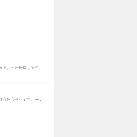
唐诗，诉说的：是风骨，也是风情；是离别，也是相思；是时光，也是山水；是人生，也是天下。一斤唐诗，便榨出九两情思。
今生我愿意做一剪轻逸的梅花，在风雪中傲然的绽放，带着今生的夙愿，带着隔世的梅香，静守住心灵的宁静。——白落梅唐诗一首低吟出谁人的梦呓，素笺留香，飘渺...