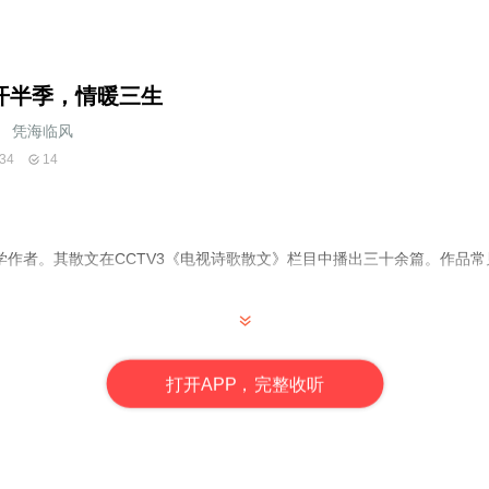
开半季，情暖三生
_凭海临风
34
14
学作者。其散文在CCTV3《电视诗歌散文》栏目中播出三十余篇。作品
打
开
A
P
P，完整收听
清雅的文风，在素纸上留下了大唐的芬芳。在踏雪寻梅、高山访松、梦忆
清丽自然，如兰花般优雅芬芳，如甘泉般滋润心田。跟随她的解读，你仿
，陶醉在白落梅的文字里，仿佛化身为大唐的文人，带着雅兴，游走在盛