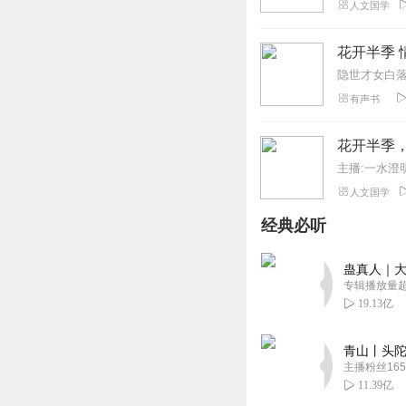
人文国学
花开半季 
有声书
花开半季
主播:一水澄
人文国学
经典必听
蛊真人｜大
专辑播放量超1
19.13亿
青山丨头陀
主播粉丝165
11.39亿