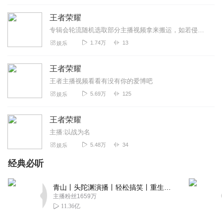
颖，也很时髦，年轻人一定喜欢。许仙未来可期。强烈推荐
👍🌹🌹🌹
王者荣耀
回复
2024-05-05
1
专辑会轮流随机选取部分主播视频拿来搬运，如若侵权，可以删除
1.74万
13
娱乐
叁叁_s
主播一开口就被吸引了 好听的故事情节 贴近生活的演绎方式
王者荣耀
引人入胜完美
关注收藏了 空了来慢慢听 期待主播更多好作
王者主播视频看看有没有你的爱博吧
品
5.69万
125
娱乐
回复
2024-04-29
1
王者荣耀
灵韵十方
主播:以战为名
主播从容不迫的磁性声音，倾情演绎王者荣耀的情节，那些
5.48万
34
娱乐
人物到底是谁，生活在那个年代的他们，在中国历史上都有
哪些辉煌的历史，故事代入感好强哦，订阅点赞评论推荐啦
经典必听
～
回复
2024-07-27
青山丨头陀渊演播丨轻松搞笑丨重生穿越丨古代权谋丨VIP免费 | 多人有声剧
0
主播粉丝1659万
11.36亿
云起琉璃