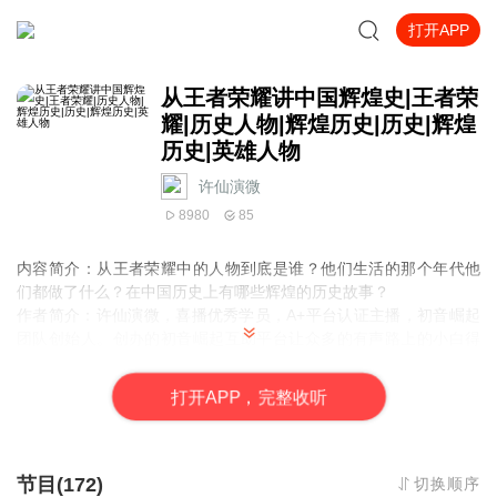
打开APP
从王者荣耀讲中国辉煌史|王者荣
耀|历史人物|辉煌历史|历史|辉煌
历史|英雄人物
许仙演微
8980
85
内容简介：从王者荣耀中的人物到底是谁？他们生活的那个年代他
们都做了什么？在中国历史上有哪些辉煌的历史故事？
作者简介：许仙演微，喜播优秀学员，A+平台认证主播，初音崛起
团队创始人
。创办的初音崛起互助平台让众多的有声路上的小白得
到了很多免费帮助。
主播简介：
许仙演微
打
开
A
P
P，完整收听
节目(172)
切换顺序