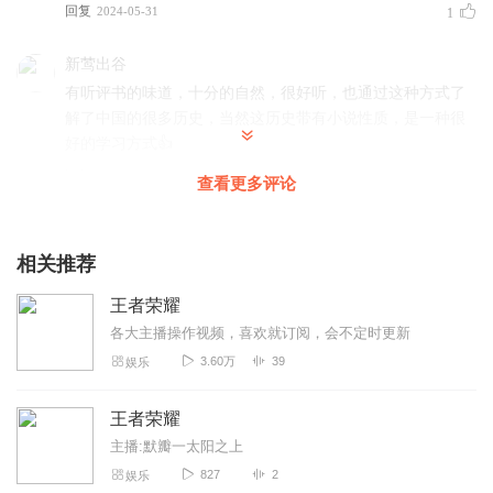
回复
2024-05-31
1
新莺出谷
有听评书的味道，十分的自然，很好听，也通过这种方式了
解了中国的很多历史，当然这历史带有小说性质，是一种很
好的学习方式👍
回复
2024-05-04
1
查看更多评论
寒塘渡鹤影儿
北京爷们儿讲的中国辉煌史值得一听？语气挺轻松有趣的，
相关推荐
王者荣耀中的那些人物开始讲起，他们是谁？生活的那个年
王者荣耀
代他们都做了什么？在中国历史上有哪些辉煌的历史故事？
大家统统都能听到
各大主播操作视频，喜欢就订阅，会不定时更新
3.60万
39
娱乐
回复
2024-05-31
1
黑洞猎人
王者荣耀
主播声音磁性大气，演播放松开朗，听着舒服。牛人一枚👍
主播:默瓣一太阳之上
👍👍从王者荣耀的全民游戏讲中国辉煌史，这个视角很新
827
2
娱乐