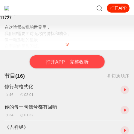
打开APP
独自面对杂乱的世界
史壮宁
1172
7
在这喧嚣杂乱的世界里，
我们都需要面对无尽的纷扰和嘈杂。
像一颗孤独的星辰，
在宇宙的尽头闪烁。
我们都试图寻找一片宁静，
打
开
A
P
P，完整收听
却发现四周都是狂风的呼啸。
我们试图寻找一丝温暖，
节目(16)
切换顺序
往往迎来的却是寒冷的侵袭。
修行与格式化
经过多少次风雨的洗礼，
46
03:01
才能迎接更加美好的明天？
我们怎么坚守自己的内心，
你的每一句佛号都有回响
用信念和勇气去迎接挑战？
34
01:32
《吉祥经》