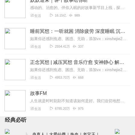
默默道来｜讲个故事给你听
感动的、治愈的、伴你入眠的好故事新节目上线，探索现实世界的无尽魅力，追求对生活的真实记录《听见人间真相》（点击名称，直达专辑）网易人间故事集持续更新中，邀您关注...
16.15亿
989
生活
睡前冥想：一听就困 消除疲劳 深度睡眠 沉浸体验
如果你还感到焦虑、困惑、无助，添加vx：xinshejie2018、vx公众号：宣萱心伴，与主播宣萱开启心灵交流之旅，共建温暖的精神家园！如果你喜欢我的内容，请...
2554.41万
337
生活
正念冥想 | 减压冥想 音乐疗愈 安神静心 解郁降噪
如果你还感到焦虑、困惑、无助，添加vx：xinshejie2018、vx公众号：宣萱心伴，与主播宣萱开启心灵交流之旅，共建温暖的精神家园！如果你喜欢我的内容，请...
4953.70万
668
生活
故事FM
人生就是时时刻刻不知道该如何是好。我们迫切地想知道怎么解决问题，也同样挣扎着寻求理解和安慰。这样的你，并不孤独。重获新生的抑郁症病人；用一辈子摆脱原生家庭阴影的...
6785.20万
975
生活
经典必听
蛊真人｜大爱仙尊｜热血｜老宝玉｜多人VIP免费有声剧