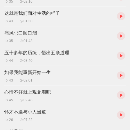
35
02:16
这就是我们面对生活的样子
43
01:30
痛风忌口顺口溜
35
01:43
五十多年的历练，悟出五条道理
44
03:40
如果我能重新开始一生
43
02:01
心情不好就上观龙阁吧
45
02:48
怀才不遇与小人当道
26
07:22