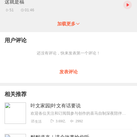
这就是福
51
01:46
加载更多
用户评论
还没有评论，快来发表第一个评论！
发表评论
相关推荐
叶文家园|叶文有话要说
欢迎各位关注和订阅我参与创作的喜马自制深夜陪伴谈话栏目《听你说·百态人声》【听你说·百态人声】每晚直播连线真实人间故事|叶文现场互动中|人间冷暖，抱团取暖每周...
3.69亿
2992
生活