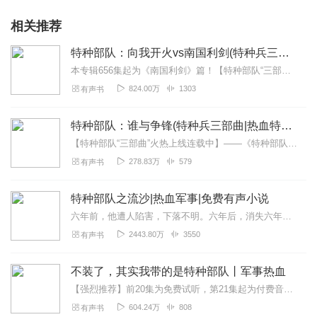
相关推荐
特种部队：向我开火vs南国利剑(特种兵三部曲)
本专辑656集起为《南国利剑》篇！【特种部队“三部曲”火热上线连载中】——《特种部队：向我开火》——一代兵王成长之路《特种部队：南国利剑》——守护家园寸土不让《...
824.00万
1303
有声书
特种部队：谁与争锋(特种兵三部曲|热血特战荣耀军旅)
【特种部队“三部曲”火热上线连载中】——《特种部队：向我开火》——一代兵王成长之路《特种部队：南国利剑》——守护家园寸土不让《特种部队：谁与争锋》——边境围剿揭...
278.83万
579
有声书
特种部队之流沙|热血军事|免费有声小说
六年前，他遭人陷害，下落不明。六年后，消失六年的兵王失忆回归，重组华国最神秘特种部队流沙！而流沙中，最强者名为幽灵。战争之门已经打开，血色阴影笼罩华国。家仇国恨...
2443.80万
3550
有声书
不装了，其实我带的是特种部队丨军事热血
【强烈推荐】前20集为免费试听，第21集起为付费音频。2023.10.31开始收费，0.2元/集，会员免费收听；日更3集，不定时爆更，多多评论订阅可加更哦~【内...
604.24万
808
有声书