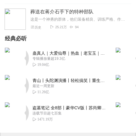
葬送在蒋介石手下的特种部队
这是一个神勇的群体，他们装备精良、训练严格、作战勇敢，刀锋一出，势同摧枯拉朽。时至今日，虽然国民党军队特种部队犹如一颗流星已经消失在滚滚的历史洪流之中，但是它曾...
25.21万
94
历史
经典必听
蛊真人｜大爱仙尊｜热血｜老宝玉｜多人VIP免费有声剧
专辑播放量超19.3亿
19.04亿
青山丨头陀渊演播丨轻松搞笑丨重生穿越丨古代权谋丨VIP免费 | 多人有声剧
最近一周更新
11.26亿
盗墓笔记 全8部丨豪华CV版丨苏尚卿&边江 领衔 多人有声剧丨冠声文化丨南派三叔
连载节目超七百集
1471.19万