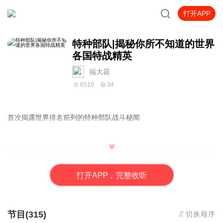
打开APP
特种部队|揭秘你所不知道的世界
各国特战精英
福大菽
6510
34
首次揭露世界排名前列的特种部队战斗秘闻
特种部队是指在军队中独立设置，具有特殊战斗能力和战斗训练的
部队，主要负责执行特殊任务，如
反恐、救援、秘密侦察、战略打
击
等。
打
开
A
P
P，完整收听
特种部队是一种具有特殊任务和能力的军事部队，它们通常接受高
强度的训练，装备先进的武器，执行难度高、风险大的作战行动。
世界上有许多国家拥有自己的特种部队，但是哪些特种部队是最顶
节目(315)
切换顺序