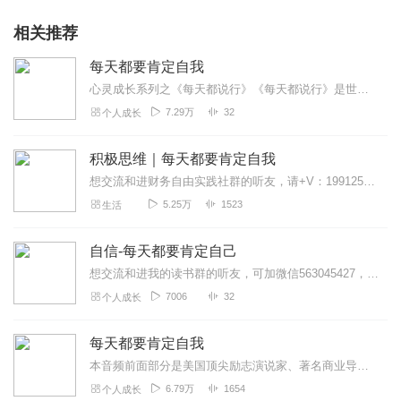
相关推荐
每天都要肯定自我
心灵成长系列之《每天都说行》《每天都说行》是世界著名潜能大师斯吉•罗斯（SKIPROSS）先生在“激情人生研讨会”上的31天演讲课程。激励了千万人的心灵成长课...
7.29万
32
个人成长
积极思维｜每天都要肯定自我
想交流和进财务自由实践社群的听友，请+V：19912549298备注：喜马拉雅我从今天开始，学习肯定与欣赏自己。我完全了解只有当我无条件地肯定与欣赏自己的时候...
5.25万
1523
生活
自信-每天都要肯定自己
想交流和进我的读书群的听友，可加微信563045427，备注喜马拉雅听友。我们读书社群内容的核心是时间自由，财务自由，心灵自由，家庭幸福，承担社会责任的全方位平...
7006
32
个人成长
每天都要肯定自我
本音频前面部分是美国顶尖励志演说家、著名商业导师斯吉.罗斯演讲的。在40多年职业生涯中，以其著名的“激情人生”主题演讲感动了成千上万的人。教导人们开始充满激情地...
6.79万
1654
个人成长