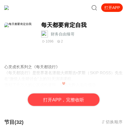
打开APP
每天都要肯定自我
财务自由臻哥
1096
2
心灵成长系列之《每天都说行》
《每天都说行》是世界著名潜能大师斯吉•罗斯（SKIP ROSS）先生
在“激情人生研讨会”上的31天演讲课程。
激励了千万人的心灵成长课程，帮助无数人走向成功。
告诉我们成功必备的品质与要求。告诉我们每一天应该去怎样做。
这31天的课程就如同我们与成功之间的31步阶梯。当每天清晨醒
打
开
A
P
P，完整收听
来。只要我们用心去聆听，这些被无数成功者隐瞒了的谜语，就能
充分激发我们的潜能。肯定你的潜能吧！！让每一天都充满激情。
不会迷茫，不会沮丧，永远沐浴着成功的光彩。更深入的交流加威
pbwz666
节目(32)
切换顺序