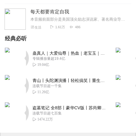
每天都要肯定自我
本音频前面部分是美国顶尖励志演说家、著名商业导师斯吉.罗斯演讲的。在40多年职业生涯中，以其著名的“激情人生”主题演讲感动了成千上万的人。教导人们开始充满激情地...
1.61万
486
生活
经典必听
蛊真人｜大爱仙尊｜热血｜老宝玉｜多人VIP免费有声剧
专辑播放量超19.4亿
19.04亿
青山丨头陀渊演播丨轻松搞笑丨重生穿越丨古代权谋丨VIP免费 | 多人有声剧
连载节目超一千集
11.26亿
盗墓笔记 全8部丨豪华CV版丨苏尚卿&边江 领衔 多人有声剧丨冠声文化丨南派三叔
连载节目超七百集
1474.22万