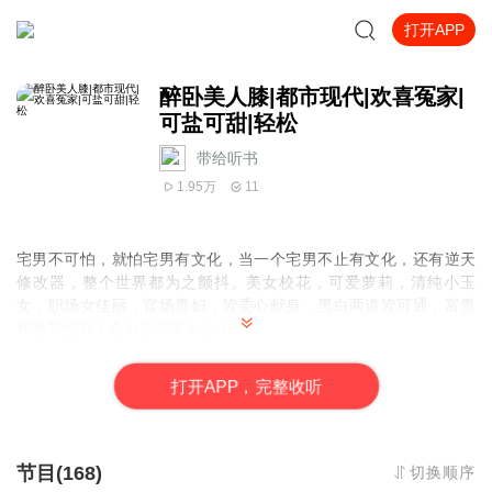
打开APP
醉卧美人膝|都市现代|欢喜冤家|
可盐可甜|轻松
带给听书
1.95万
11
宅男不可怕，就怕宅男有文化，当一个宅男不止有文化，还有逆天
修改器，整个世界都为之颤抖。美女校花，可爱萝莉，清纯小玉
女，职场女佳丽，官场贵妇，皆委心献身，黑白两道皆可通，富贵
权势我也有！全力去夺美人心！
打
开
A
P
P，完整收听
作者：魔语冰殇
演播：子夜
节目(168)
切换顺序