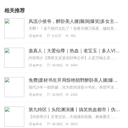
相关推荐
风流小侯爷，醉卧美人膝|脑洞|爆笑|多女主历史爽文
天啊！！这个朝代太乱了！包青天铡刀高悬，穆桂英挂帅出征，梁山好汉吵着造反，高俅除了踢球就是使坏。小侯爷曹斌在这神仙打架的世道里，只想当个曹贼。他常说：“我是被逼...
9.21万
351
有声书
蛊真人｜大爱仙尊｜热血｜老宝玉｜多人VIP免费有声剧
内容简介【黑暗文反派流封神之作】人是万物之灵，蛊是天地真精。一个穿越者不断重生的故事。一个养蛊、炼蛊、用蛊的奇特世界。配音组（男角色）老宝玉旁白...
19.06亿
3434
有声书
免费|废材书生开局惊艳朝野醉卧美人膝|爆笑精品爽文
现代少年一朝穿越，沦为世间清贫小书生。本想平淡度日，安稳浮生，却意外落入温柔美人窝，被绝色山匪女主强行掳走，圈在山间强做枕边人。清冷红颜暗藏温柔，娇俏佳人暗自...
15.84万
1431
有声书
第九特区丨头陀渊演播丨搞笑热血都市丨伪戒丨VIP免费多人有声剧
【内容简介】灾变过后，大地满目疮痍。粮食匮乏，资源紧俏，局势混乱……一位从待规划区杀出来的青年，背对着漫天黄沙，孤身来到九区谋生，却不曾想偶然结识三五好友，一念...
44.36亿
2813
有声书