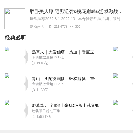
醉卧美人膝|宅男逆袭&桃花巅峰&游戏激战丨多人有声
墙裂推荐2022.8.1-2022.10.1本专辑新品推广期，限时免费2个月，会员免费收听。每日17点准时更新3集，不定时爆更哦，多多评论订阅主播动力更足~...
212.67万
360
有声书
经典必听
蛊真人｜大爱仙尊｜热血｜老宝玉｜多人VIP免费有声剧
专辑播放量超19.6亿
19.06亿
青山丨头陀渊演播丨轻松搞笑丨重生穿越丨古代权谋丨VIP免费 | 多人有声剧
专辑播放量超11.2亿
11.30亿
盗墓笔记 全8部丨豪华CV版丨苏尚卿&边江 领衔 多人有声剧丨冠声文化丨南派三叔
连载节目超七百集
1566.17万