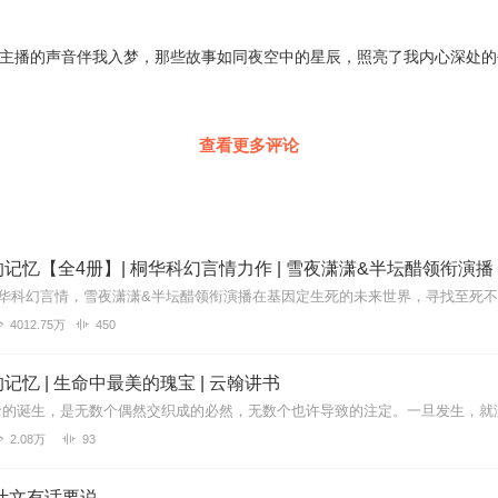
临，主播的声音伴我入梦，那些故事如同夜空中的星辰，照亮了我内心深处
查看更多评论
记忆【全4册】| 桐华科幻言情力作 | 雪夜潇潇&半坛醋领衔演播
4012.75万
450
记忆 | 生命中最美的瑰宝 | 云翰讲书
2.08万
93
叶文有话要说