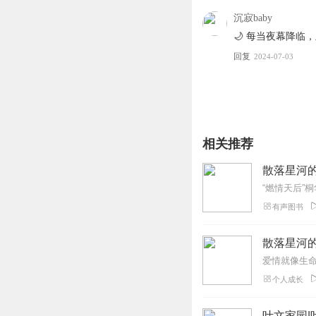
沉寂baby
🌙 每当夜幕降
回复
2024-07-03
相关推荐
散落星河的
有声图书
散落星河的
个人成长
叶文家园|