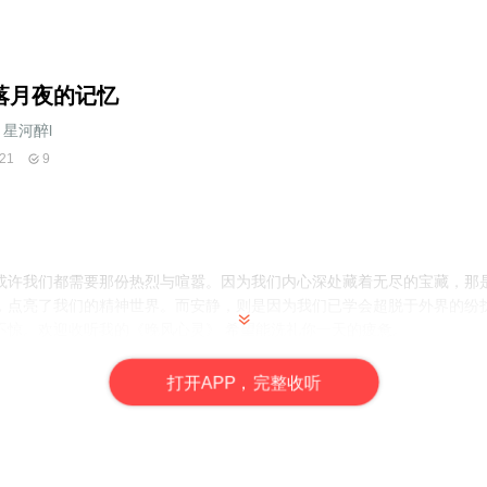
落月夜的记忆
星河醉l
21
9
或许我们都需要那份热烈与喧嚣。​因为我们内心深处藏着无尽的宝藏，那
，点亮了我们的精神世界。而安静，则是因为我们已学会超脱于外界的纷
不惊。欢迎收听我的《晚风心灵》 希望能洗礼你一天的疲惫。
打
开
A
P
P，完整收听