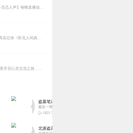
欢迎各位关注和订阅我参与创作的喜马自制深夜陪伴谈话栏目《听你说·百态人声》【听你说·百态人声】每晚直播连线真实人间故事|叶文现场互动中|人间冷暖，抱团取暖每周...
感动的、治愈的、伴你入眠的好故事新节目上线，探索现实世界的无尽魅力，追求对生活的真实记录《听见人间真相》（点击名称，直达专辑）网易人间故事集持续更新中，邀您关注...
如果你还感到焦虑、困惑、无助，添加vx：xinshejie2018、vx公众号：宣萱心伴，与主播宣萱开启心灵交流之旅，共建温暖的精神家园！如果你喜欢我的内容，请...
盗墓笔记 全8部丨豪华CV版丨苏尚卿&边江 领衔
最近一周更新
1821.37万
北派盗墓笔记丨头陀渊出品丨悬疑灵异丨摸金校尉丨