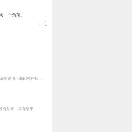
的每一个角落。
0
“燃情天后”桐华科幻言情，雪夜潇潇&半坛醋领衔演播在基因定生死的未来世界，寻找至死不渝的爱情！基因纯粹却没有记忆的女子与携带异种基因的男人相遇。一个是从别人基...
爱情就像生命的诞生，是无数个偶然交织成的必然，无数个也许导致的注定。一旦发生，就没有如果，只有结果。浩瀚的星际中，万事万物都逃不过时间，都会随着时间流逝衰老死去...