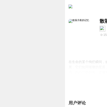
散
15
在生命的某个绚烂瞬间，
累，它们如同璀璨的星辰
惑，内心宁静如水，波澜
用户评论