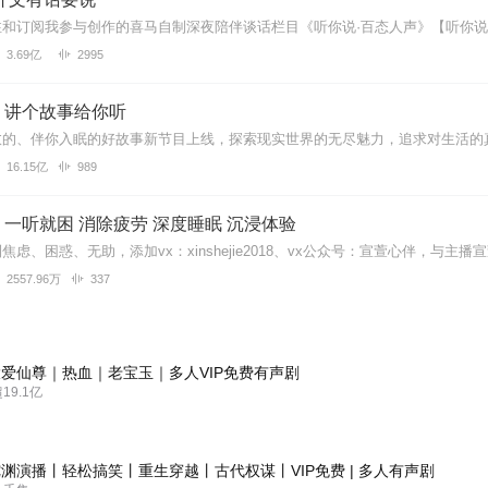
3.69亿
2995
｜讲个故事给你听
16.15亿
989
一听就困 消除疲劳 深度睡眠 沉浸体验
2557.96万
337
爱仙尊｜热血｜老宝玉｜多人VIP免费有声剧
9.1亿
渊演播丨轻松搞笑丨重生穿越丨古代权谋丨VIP免费 | 多人有声剧