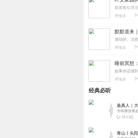
生活
默默道来
生活
睡前冥想：
生活
经典必听
蛊真人｜大
专辑播放量超1
19.13亿
青山丨头陀