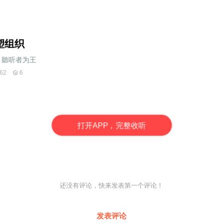
塑组织
聽听者为王
62
6
打
开
A
P
P，完整收听
还没有评论，快来发表第一个评论！
发表评论