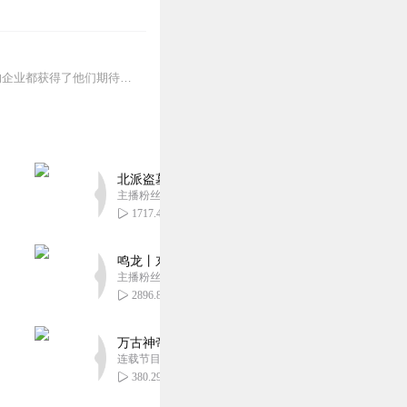
OKR在进入中国的十年当中，不同企业也在尝试构建OKR的体系，但是并非所有使用OKR的企业都获得了他们期待的改变。KPI和OKR的区别有哪些？企业组织是否适合使...
北派盗墓笔记丨头陀渊出品丨悬疑灵异丨摸金校尉丨
主播粉丝1659万
1717.41万
鸣龙丨东方玄幻丨紫襟团队丨轻松搞笑丨多人有声
主播粉丝2836万
2896.83万
万古神帝丨玄幻丨热血丨紫襟团队演播丨多人有声
连载节目超二百集
380.29万