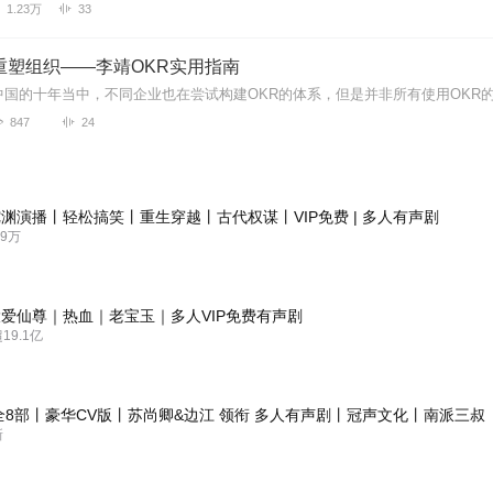
1.23万
33
重塑组织——李靖OKR实用指南
847
24
渊演播丨轻松搞笑丨重生穿越丨古代权谋丨VIP免费 | 多人有声剧
9万
爱仙尊｜热血｜老宝玉｜多人VIP免费有声剧
9.1亿
全8部丨豪华CV版丨苏尚卿&边江 领衔 多人有声剧丨冠声文化丨南派三叔
新