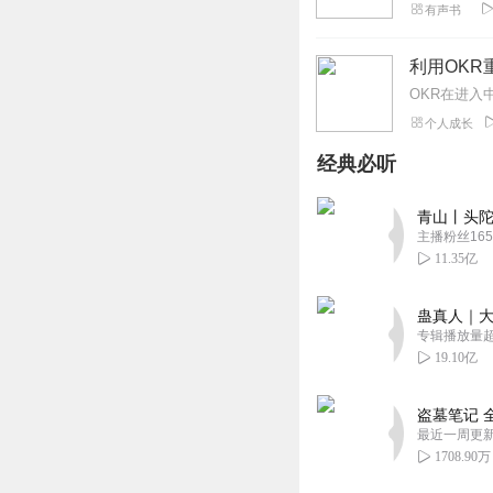
有声书
利用OKR
个人成长
经典必听
青山丨头陀
主播粉丝165
11.35亿
蛊真人｜大
专辑播放量超1
19.10亿
盗墓笔记 
最近一周更
1708.90万