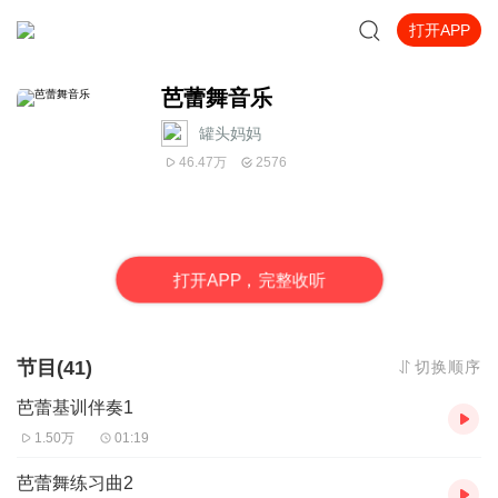
打开APP
芭蕾舞音乐
罐头妈妈
46.47万
2576
打
开
A
P
P，完整收听
节目(41)
切换顺序
芭蕾基训伴奏1
1.50万
01:19
芭蕾舞练习曲2