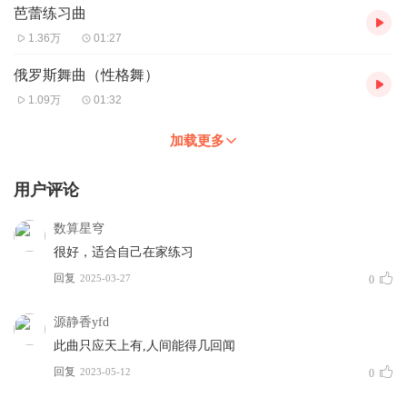
芭蕾练习曲
1.36万
01:27
俄罗斯舞曲（性格舞）
1.09万
01:32
加载更多
用户评论
数算星穹
很好，适合自己在家练习
回复
2025-03-27
0
源静香yfd
此曲只应天上有,人间能得几回闻
回复
2023-05-12
0