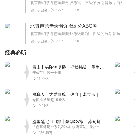
北京舞蹈学院芭蕾舞分级考试，三级的分卷音乐，自2024年7月份起实行ABC分卷，顺序重复的表示，则其一即可。
4797
30
个人成长
北舞芭蕾考级音乐4级 分ABC卷
北京舞蹈学院芭蕾舞院外考级教程，四级的分卷音乐。自2024年7月份开始实行分ABC卷，顺序重复的表示则其一即可，仅供教学使用。
2637
36
个人成长
经典必听
青山丨头陀渊演播丨轻松搞笑丨重生穿越丨古代权谋丨VIP免费 | 多人有声剧
连载节目超一千集
11.22亿
蛊真人｜大爱仙尊｜热血｜老宝玉｜多人VIP免费有声剧
专辑播放量超19.9亿
19.01亿
盗墓笔记 全8部丨豪华CV版丨苏尚卿&边江 领衔 多人有声剧丨冠声文化丨南派三叔
「盗墓笔记全系列20+本 收听直达」戳 >>改编自南派三叔同名作品，腾讯音乐娱乐集团出品，冠声文化制作，...
1356.59万