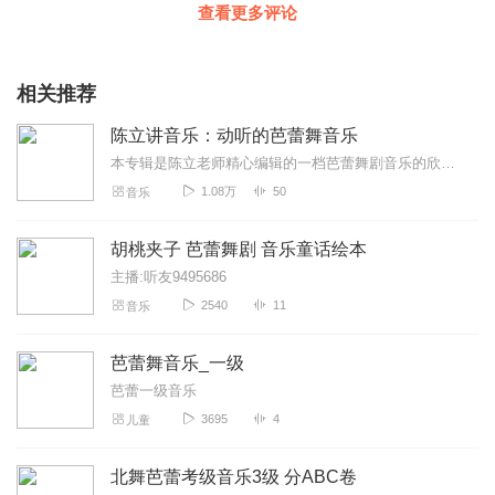
查看更多评论
相关推荐
陈立讲音乐：动听的芭蕾舞音乐
本专辑是陈立老师精心编辑的一档芭蕾舞剧音乐的欣赏节目，共50集，每周更新1-2集。在音乐史数百年中，无数作曲家为芭蕾舞剧创作了大量的音乐和组曲，《陈立讲音乐：动...
1.08万
50
音乐
胡桃夹子 芭蕾舞剧 音乐童话绘本
主播:听友9495686
2540
11
音乐
芭蕾舞音乐_一级
芭蕾一级音乐
3695
4
儿童
北舞芭蕾考级音乐3级 分ABC卷