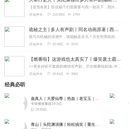
【冒泡有奖】听说杨千幻那厮要与我一较高下，我许七安要开始装叉了！快进入声音播放页戳下方输入框，冒个泡偷偷告诉我，我要用哪些诗词才能胜过他？说得好的，有赏！202...
110.59亿
1754
有声书
诡秘之主 | 多人有声剧丨同名动画原著 | 西幻克苏鲁 | 乌贼作品
蒸汽与机械的浪潮中，谁能触及非凡？历史和黑暗的迷雾里，又是谁在耳语？我从诡秘中醒来，睁眼看见这个世界：枪械，大炮，巨舰，飞空艇，差分机；魔药，占卜，诅咒，倒吊人...
23.49亿
2070
有声书
【燃番啦】这游戏也太真实了丨爆笑废土霸榜神作丨紫襟剧社制作
>>更多好听不套路的燃情有声剧，尽在燃番啦剧场↓年度重磅推荐本专辑为VIP免费专辑每天上午10点5集更新，订阅可以听到最新内容哦！每周抽一个专辑五星优质评论送...
20.61亿
3061
有声书
经典必听
蛊真人｜大爱仙尊｜热血｜老宝玉｜多人VIP免费有声剧
专辑播放量超19.5亿
19.05亿
青山丨头陀渊演播丨轻松搞笑丨重生穿越丨古代权谋丨VIP免费 | 多人有声剧