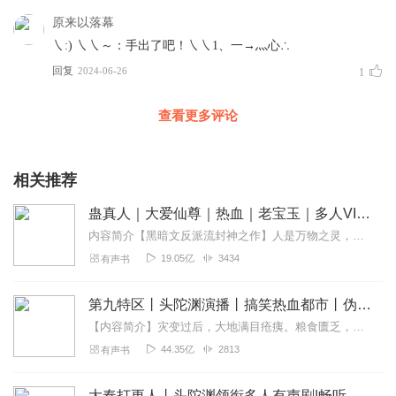
原来以落幕
㇏:) ㇏㇏～：手出了吧！㇏㇏1、一→灬心∴
回复
2024-06-26
1
查看更多评论
相关推荐
蛊真人｜大爱仙尊｜热血｜老宝玉｜多人VIP免费有声剧
内容简介【黑暗文反派流封神之作】人是万物之灵，蛊是天地真精。一个穿越者不断重生的故事。一个养蛊、炼蛊、用蛊的奇特世界。配音组（男角色）老宝玉旁白...
19.05亿
3434
有声书
第九特区丨头陀渊演播丨搞笑热血都市丨伪戒丨VIP免费多人有声剧
【内容简介】灾变过后，大地满目疮痍。粮食匮乏，资源紧俏，局势混乱……一位从待规划区杀出来的青年，背对着漫天黄沙，孤身来到九区谋生，却不曾想偶然结识三五好友，一念...
44.35亿
2813
有声书
大奉打更人丨头陀渊领衔多人有声剧|畅听全集|王鹤棣、田曦薇主演影视剧原著|卖报小郎君