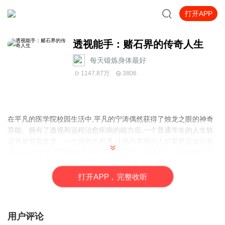
打开APP
透视能手：赌石界的传奇人生
每天锻炼身体最好
1147.87万
3806
在平凡的医学院校园生活中,平凡的宁涛偶然获得了烛龙之眼的神奇
异能。拥有了透视和远程治愈疾病的能力后,一个普通学生的人生轨
迹将被彻底改变。一个偶然的相遇,让他与美丽动人的夏梦菲命运相
连,一起踏上追寻异能起源和宁涛身世之谜的漫漫长路。沿途危机重
重,各路反派虎视眈眈,而宁涛信心十足利用透视和治愈异能为正义而
战。异能背后隐藏了什么惊天秘密?身世之谜的真相究竟是什么?能
打
开
A
P
P，完整收听
否与爱人夏梦菲携手终成眷属?一起拭目以待这出现状况缤纷的异能
大戏吧!
用户评论