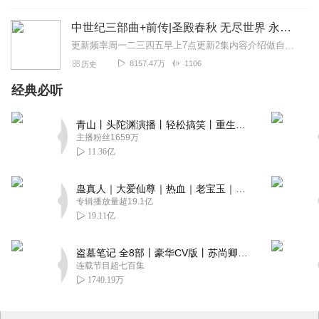
中世纪三部曲+前传|圣殿春秋 无尽世界 永恒火焰 暗夜与黎明|惠天言亮解读版
更新频率周一二三四五早上7点更新2集内容介绍做自己喜欢的事，直到世界为你改变。言亮、惠天，为你解读世界级畅销IP--肯·福莱特《中世纪三部曲》+前传《暗夜与...
8157.47万
1106
历史
经典必听
青山丨头陀渊演播丨轻松搞笑丨重生穿越丨古代权谋丨VIP免费 | 多人有声剧
主播粉丝1659万
11.36亿
蛊真人｜大爱仙尊｜热血｜老宝玉｜多人VIP免费有声剧
专辑播放量超19.1亿
19.11亿
盗墓笔记 全8部丨豪华CV版丨苏尚卿&边江 领衔 多人有声剧丨冠声文化丨南派三叔
连载节目超七百集
1740.19万