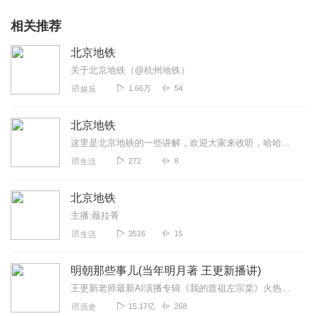
相关推荐
北京地铁
关于北京地铁（@杭州地铁）
1.66万
54
娱乐
北京地铁
这里是北京地铁的一些讲解，欢迎大家来收听，哈哈哈哈哈哈哈哈哈
272
8
生活
北京地铁
主播:薇拉菁
3516
15
生活
明朝那些事儿(当年明月著 王更新播讲)
王更新老师最新AI演播专辑《我的曾祖左宗棠》火热更新中！从曾孙视角看帝国脊梁左宗棠的B面人生！【大咖推荐】明月的写作不仅笔锋活泼幽默，而且加进了自己的感悟，这就...
15.17亿
268
历史