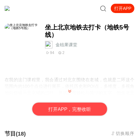
打开APP
坐上北京地铁去打卡（地铁5号
线）
金桔果课堂
94
2
在我的这门课程里，我会通过对北京围绕在老城，也就是二环这个
范围内的100个点位进行展开，依托历史和POI点，多维度，多视角
地向你揭示北京城的过往，并试图用轻松与简洁的文字，饱含老北
京强调的播报，向你诉说北京城千百年来的变迁。
打
开
A
P
P，完整收听
节目(18)
切换顺序