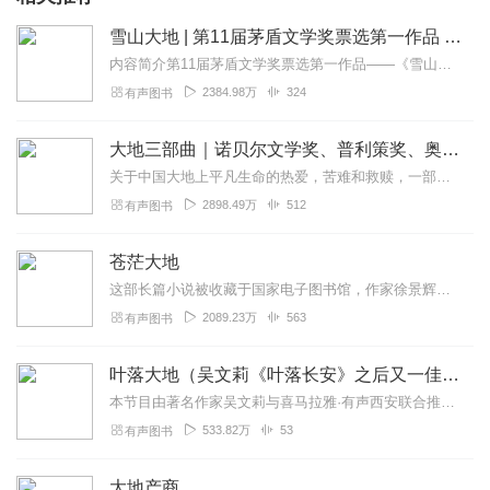
雪山大地 | 第11届茅盾文学奖票选第一作品 | 作者杨志军 | 殷超演播
内容简介第11届茅盾文学奖票选第一作品——《雪山大地》，登陆喜马。上世纪六十年代，雪山脚下的美丽的沁巴草原上，牧民依然维持着传统、淳朴的生活方式。援藏干部父亲...
2384.98万
324
有声图书
大地三部曲｜诺贝尔文学奖、普利策奖、奥斯卡影视原著｜美国作家笔下的中国农民｜像《活着》一样震撼｜艾宝良演播
关于中国大地上平凡生命的热爱，苦难和救赎，一部因书写中国荣获诺贝尔文学奖、普利策奖的史诗小说，同名改编电影获奥斯卡提名。20世纪最伟大的“中国小说”，改编电影获...
2898.49万
512
有声图书
苍茫大地
这部长篇小说被收藏于国家电子图书馆，作家徐景辉是中国作协会员，是我年少时的文学指路人。当我向徐老师提出想把他的《苍茫大地》做成有声小说的时候，心中惴惴——我的录...
2089.23万
563
有声图书
叶落大地（吴文莉《叶落长安》之后又一佳作）
本节目由著名作家吴文莉与喜马拉雅·有声西安联合推出。作品演播：海茵编辑：马珺点击跳转《叶落长安》点击收听更多精彩内容
533.82万
53
有声图书
大地产商