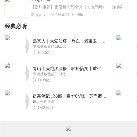
【强烈推荐】更俗超人气小说《大地产商》；【内容简介】新学期刚开学，刚读大三的中原大学经济系学生陈立，与前女友分手刚满一年，情伤还没有治愈，在省城商都市享受着悠闲...
938.61万
556
有声书
经典必听
蛊真人｜大爱仙尊｜热血｜老宝玉｜多人VIP免费有声剧
专辑播放量超19.1亿
19.13亿
青山丨头陀渊演播丨轻松搞笑丨重生穿越丨古代权谋丨VIP免费 | 多人有声剧
专辑播放量超11.3亿
11.39亿
盗墓笔记 全8部丨豪华CV版丨苏尚卿&边江 领衔 多人有声剧丨冠声文化丨南派三叔
最近一周更新
1802.07万