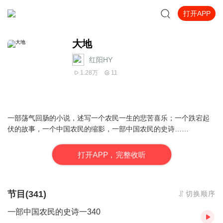
打开APP
大地
红阳HY
1.28万
11
一部荡气回肠的小说，述写一个农民一生的悲苦喜乐；一个跌宕起
伏的故事，一个中国农民的缩影，一部中国农民的史诗……
打
开
A
P
P，完整收听
节目(341)
切换顺序
一部中国农民的史诗一340