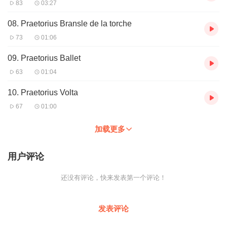
83
03:27
地，与一流的交响乐团合作举行协奏曲音乐会，由于他早已以独奏
艺术家的身份安身立命，时至今日，人们已将他的演奏艺术与西班
08. Praetorius Bransle de la torche
牙最伟大的吉他巨孽塞戈维亚相提并论了，称其不仅具有出类拔萃
73
01:06
的演奏技巧，更有情趣高尚的艺术美感。《立体声评鉴》杂志的评
论这样写到：“他的演奏是宏伟壮丽的，尤其是在旋律色彩的丰富方
09. Praetorius Ballet
面达到了一个完美的高度。除了拥有那种梦幻般的神奇技巧外，安
杰尔· 罗梅罗也是一位极具知性的音乐家”。
63
01:04
罗梅罗们的演奏形式多种多样，或以二重奏、三重奏和四重奏的形
10. Praetorius Volta
式出现，或以与管弦乐团合作协奏曲的形式出现。由于演奏形式的
67
01:00
灵活多变，现成吉他曲目便显得日益捉襟见肘了。事实上，正是由
于“罗梅罗们”，吉他文献曲库中才平添不少后来成为经典的名曲妙
加载更多
品。如果说塞列多尼奥漫长的艺术一生可以分作两个阶段的话，那
么他在西班牙时期的成就无疑以他的独奏艺术为主．而到美国后，
他最突出的成就就是亲身缔造了罗梅罗家族和吉他四重奏，并使他
用户评论
们的声誉迅速传遍世界乐坛。正如他的子孙们所说的那样：“他是吉
他四重奏的灵魂。从某种角度而言我们家所有的音乐会都是为他而
还没有评论，快来发表第一个评论！
开，为了纪念他。”
发表评论