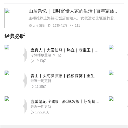
山居杂忆｜旧时富贵人家的生活 | 百年家族记忆
主播推荐上海锦江饭店创始人、女权运动先驱董竹君女士传奇故事上线喜马，从青楼卖唱女到实干创业家，她如何突破封建藩篱、勇敢走向光明？点击立即收听新专辑《董竹君传奇...
1330.41万
111
人文国学
经典必听
蛊真人｜大爱仙尊｜热血｜老宝玉｜多人VIP免费有声剧
专辑播放量超19.1亿
19.13亿
青山丨头陀渊演播丨轻松搞笑丨重生穿越丨古代权谋丨VIP免费 | 多人有声剧
最近一周更新
11.38亿
盗墓笔记 全8部丨豪华CV版丨苏尚卿&边江 领衔 多人有声剧丨冠声文化丨南派三叔
最近一周更新
1795.95万