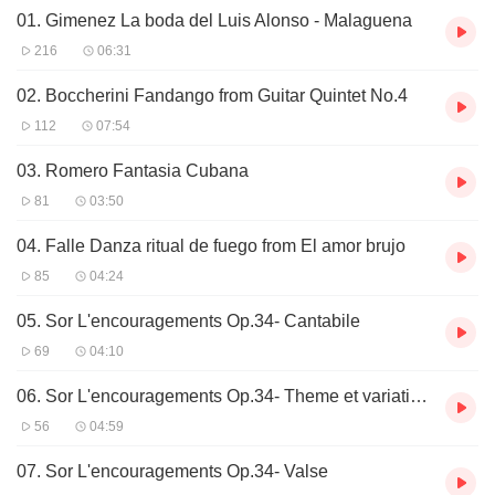
01. Gimenez La boda del Luis Alonso - Malaguena
奥的长子，塞林在父亲创建罗梅罗四重奏中的重要作用是不言而喻
的，他是父亲的得力助手，是弟弟们的榜样。四重奏组成立四十五
216
06:31
年来，即便自塞列于1990 年告老淡出，改由塞林执掌牛耳算起也已
十五年了。时至今日，他仍是这个驰誉世界的吉他四重奏组的舵
02. Boccherini Fandango from Guitar Quintet No.4
手，在维护和光大家族事业上引领着家族成员们沿着正确的航线一
112
07:54
路向前。
03. Romero Fantasia Cubana
佩佩·罗梅罗（Pepe Romero )，学者型演奏家。在罗梅罗家族成员
81
03:50
中，唯有佩佩戴着一副眼镜，突显出他的博学与睿智。事实也是如
此，佩佩以其令人激越的诊释和完美无暇的演技征服了世界上一切
04. Falle Danza ritual de fuego from El amor brujo
爱好古典吉他艺术的人们。在他最辉煌的上个世纪八九十年代，他
既参加四重奏的演出，又作为独奏音乐家在世界乐坛频频留下自己
85
04:24
儒雅谦和、风度翩翩的身影。佩佩是古典吉他领域公认的出类拔萃
05. Sor L'encouragements Op.34- Cantabile
的高手，演技精湛娴熟，出神人化，然而更难能可贵的是他能够将
民间的弗拉门戈吉他艺术也发挥得同样淋漓尽致。
69
04:10
安杰尔·罗梅罗（Angel Romero )，明星型演奏家。安杰尔的演奏以
06. Sor L'encouragements Op.34- Theme et variations
技艺精湛，音色华丽著称。《温哥华太阳报》 的评论形容他“右手敏
56
04:59
捷的运用令人震撼。每个音符从他的指端毫不犹豫地流淌而出· ，
… 他演奏的每一部作品都如同·篇宏论滔滔的精彩独白，无懈可击
07. Sor L'encouragements Op.34- Valse
地呈现在听众面前。”他以一位艺术明星的姿态不断地转战于世界各