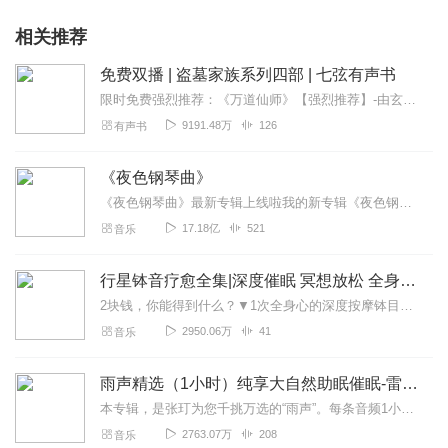
相关推荐
免费双播 | 盗墓家族系列四部 | 七弦有声书
限时免费强烈推荐：《万道仙师》【强烈推荐】-由玄尘、七弦为您倾情演播！-此免费版每天更新1-2集-《盗墓家族》讲述了在慈禧授意下，“官方组团盗墓”的神秘往...
9191.48万
126
有声书
《夜色钢琴曲》
《夜色钢琴曲》最新专辑上线啦我的新专辑《夜色钢琴曲最新专辑》（点击跳转）已经上线，新专辑是《夜色钢琴曲》的升级版，我精选了诸多经典原创作品与大家分享，愿未来...
17.18亿
521
音乐
行星钵音疗愈全集|深度催眠 冥想放松 全身心深度按摩
2块钱，你能得到什么？▼1次全身心的深度按摩钵目前已广泛地被应用于美容Spa和按摩养生馆的疗程中，许多疗愈师使用铜钵在身体上，发现5分钟铜钵按摩的深度放松，效...
2950.06万
41
音乐
雨声精选（1小时）纯享大自然助眠催眠-雷雨声，下雨
本专辑，是张玎为您千挑万选的“雨声”。每条音频1小时，中间没有打扰。有轻柔细雨、淅淅沥沥；雨滴入水，滴答作响；隐隐雷声，隆隆为伴；流水潺潺，映入耳畔。这里没有音...
2763.07万
208
音乐