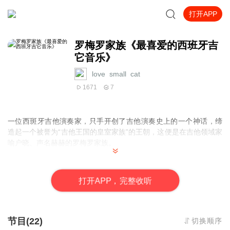
打开APP
罗梅罗家族《最喜爱的西班牙吉
它音乐》
love_small_cat
1671
7
一位西斑牙吉他演奏家，只手开创了吉他演奏史上的一个神话，缔
造起一个被誉为“吉他王国的皇室家族”的王朝，这便是在吉他领域家
喻户晓、声名赫赫的罗梅罗家族。
塞列多尼奥·罗梅罗（Celedonio Romero ）是家族王朝的奠基者。
他1913年3月2日出生在古巴的港口城市锡恩富戈斯。塞列多尼奥自
打
开
A
P
P，完整收听
小对音乐就有着极高的悟性。可以说他的吉他演奏基本上是无师自
通，自学成材的。十岁那年，塞列多尼奥就在当地举行了首场演奏
会，其艺术才华博得了听众的首肯。
节目(22)
切换顺序
塞林·罗梅罗（celin Romero )，长者型演奏家。作为父亲塞列多尼