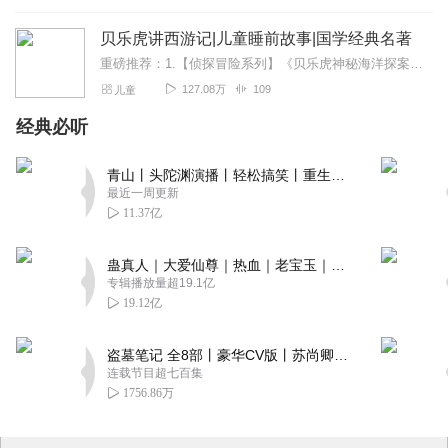
贝乐虎讲西游记|儿童睡前故事|国学经典名著
重磅推荐：1.【侦探冒险系列】《贝乐虎神秘海洋探案记丨侦探冒险故事丨科普百科》《贝乐虎之历史大侦探丨国学启蒙丨侦探冒险故事》2.【经典名著系列】《贝乐虎讲西游记...
127.08万
109
儿童
经典必听
青山丨头陀渊演播丨轻松搞笑丨重生穿越丨古代权谋丨VIP免费 | 多人有声剧
最近一周更新
11.37亿
蛊真人｜大爱仙尊｜热血｜老宝玉｜多人VIP免费有声剧
专辑播放量超19.1亿
19.12亿
盗墓笔记 全8部丨豪华CV版丨苏尚卿&边江 领衔 多人有声剧丨冠声文化丨南派三叔
连载节目超七百集
1756.86万