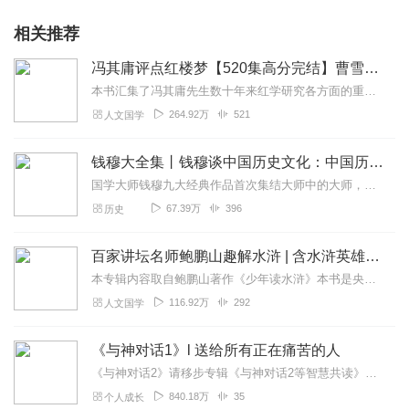
相关推荐
冯其庸评点红楼梦【520集高分完结】曹雪芹原文+解读双播版 | 人文国学经典四大名著
本书汇集了冯其庸先生数十年来红学研究各方面的重要成果，是对红楼的全面解读。以《脂砚斋重评石头记》（庚辰本）为底本，以甲戌、己卯、列藏、蒙府、戚序等本为校本，并参...
264.92万
521
人文国学
钱穆大全集丨钱穆谈中国历史文化：中国历史精神丨国学大师钱穆经典名著合集丨中国历代政治得失国史新论国史大纲
国学大师钱穆九大经典作品首次集结大师中的大师，经典中的经典怀抱温情与敬意，守护历史，照亮当下多一个人读钱穆，多一个人传承中华文化钱穆，字宾四。江苏无锡人。中国近...
67.39万
396
历史
百家讲坛名师鲍鹏山趣解水浒 | 含水浒英雄谱 | 四大名著国学人文经典
本专辑内容取自鲍鹏山著作《少年读水浒》本书是央视《百家讲坛》主讲嘉宾、中国当代“水浒”讲评大家鲍鹏山，专为青少年创作的解读《水浒传》的系列作品。作者打破原著的故...
116.92万
292
人文国学
《与神对话1》l 送给所有正在痛苦的人
《与神对话2》请移步专辑《与神对话2等智慧共读》作者：尼尔•唐纳德•沃尔什《与神对话》丛书共有九部作品，第一部是1995年在美国出版的《与神对话1》。该书出版...
840.18万
35
个人成长