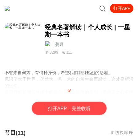
打开APP
经典名著解读｜个人成长 | 一星
期一本书
蔓月_
8299
111
不管来自何方，有何种身份，希望我们都能热烈的活着。
见识了大千世界，仍然为一草一木的自然生命而感动，这才是鲜活
的生命。
希望我们能厘清生活中的复杂，看出简单的差别。用赤子之心看世
界，回答时却成熟而睿智。
打
开
A
P
P，完整收听
节目(11)
切换顺序