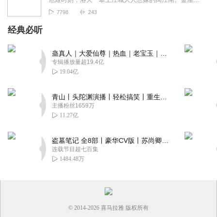
7798
243
经典必听
蛊真人｜大爱仙尊｜热血｜老宝玉｜多人VIP免费有声剧
专辑播放量超19.4亿
19.04亿
青山丨头陀渊演播丨轻松搞笑丨重生穿越丨古代权谋丨VIP免费 | 多人有声剧
主播粉丝1659万
11.27亿
盗墓笔记 全8部丨豪华CV版丨苏尚卿&边江 领衔 多人有声剧丨冠声文化丨南派三叔
连载节目超七百集
1484.48万
© 2014-
2026
喜马拉雅 版权所有