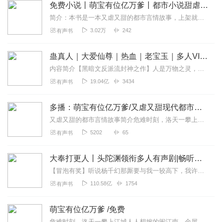
免费小说丨萌宝有位亿万爹丨都市小说甜虐丨AI完本
简介：本书是一本又虐又甜的都市言情故事，上架就是完本，大家一起听个够，欢迎订阅。危难时刻，洛天一攀上江城人人想嫁的闽江南。金屋藏娇，一腔深情尽付，却不过是男人蓄...
3.02万
242
有声书
蛊真人｜大爱仙尊｜热血｜老宝玉｜多人VIP免费有声剧
内容简介【黑暗文反派流封神之作】人是万物之灵，蛊是天地真精。一个穿越者不断重生的故事。一个养蛊、炼蛊、用蛊的奇特世界。配音组（男角色）老宝玉旁白...
19.04亿
3434
有声书
多播：萌宝有位亿万爹/又虐又甜现代都市言情
又虐又甜的都市言情故事简介危难时刻，洛天一攀上江城人人想嫁的闽江南。金屋藏娇，一腔深情尽付，却不过是男人蓄谋已久的局？豪门恩怨，她承受不起，只能黯然逃离，却被男...
5202
65
有声书
大奉打更人丨头陀渊领衔多人有声剧|畅听全集|王鹤棣、田曦薇主演影视剧原著|卖报小郎君
【冒泡有奖】听说杨千幻那厮要与我一较高下，我许七安要开始装叉了！快进入声音播放页戳下方输入框，冒个泡偷偷告诉我，我要用哪些诗词才能胜过他？说得好的，有赏！202...
110.58亿
1754
有声书
萌宝有位亿万爹 /免费
危难时刻，洛天一攀上江城人人想嫁的闽江南。金屋藏娇，一腔深情尽付，却不过是男人蓄谋已久的局?豪门恩怨，她承受不起，只能黯然逃离，却被男人天涯海角通缉。“洛天一，...