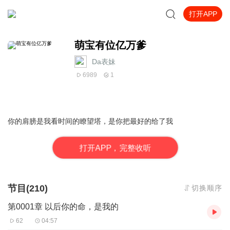
打开APP
萌宝有位亿万爹
Da表妹
6989
1
你的肩膀是我看时间的瞭望塔，是你把最好的给了我
打
开
A
P
P，完整收听
节目(210)
切换顺序
第0001章 以后你的命，是我的
62
04:57