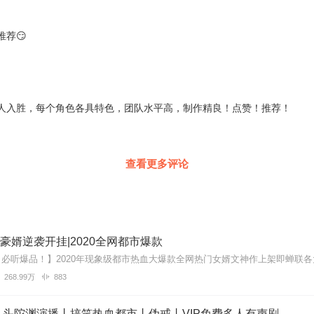
荐😏
人入胜，每个角色各具特色，团队水平高，制作精良！点赞！推荐！
查看更多评论
| 豪婿逆袭开挂|2020全网都市爆款
268.99万
883
丨头陀渊演播丨搞笑热血都市丨伪戒丨VIP免费多人有声剧