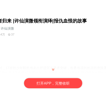
者归来 |许仙演微领衔演绎|报仇血恨的故事
许仙演微
44万
37
时，17岁的少年毅然地走出舒适区去寻求突破，有勇有谋的他战胜危险
子里的亲人和村民们全部被杀。
叶凡下定决心为父母为村民们报仇血恨的
打
开
A
P
P，完整收听