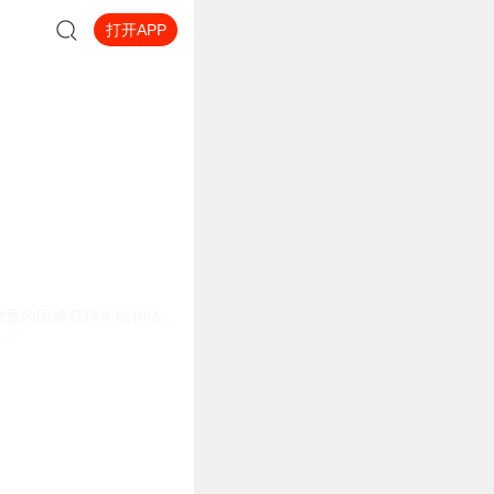
打开APP
重重的困难获得大地神体，
故事
....