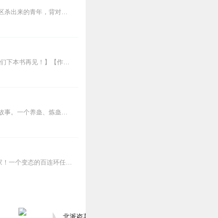
【内容简介】灾变过后，大地满目疮痍。粮食匮乏，资源紧俏，局势混乱……一位从待规划区杀出来的青年，背对着漫天黄沙，孤身来到九区谋生，却不曾想偶然结识三五好友，一念...
【本书目前已全文完结，vip会员可免费畅听全部内容！感谢大家一直以来的支持与喜爱，我们下本书再见！】【作品简介】《女神的战神狂婿》8岁家庭败落，23岁王者归来。...
内容简介【黑暗文反派流封神之作】人是万物之灵，蛊是天地真精。一个穿越者不断重生的故事。一个养蛊、炼蛊、用蛊的奇特世界。配音组（男角色）老宝玉旁白...
爆更活动来袭，8.6-8.10，每天早上8点更新5集哦一个落魄的游戏高手！一个迟来的超级玩家！一个变态的百连环任务，造就了一个让全世界玩家胆颤的隐藏职业！当你...
北派盗墓笔记丨头陀渊出品丨悬疑灵异丨摸金校尉丨