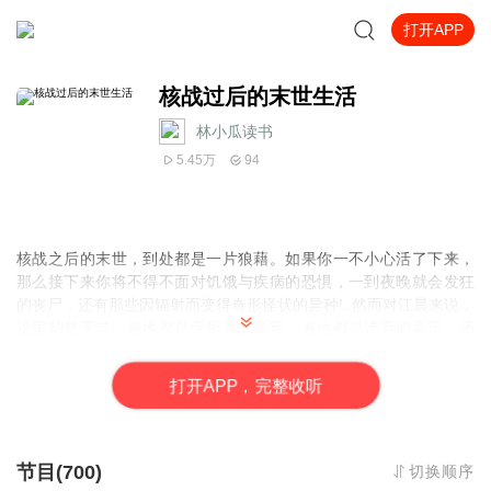
打开APP
核战过后的末世生活
林小瓜读书
5.45万
94
核战之后的末世，到处都是一片狼藉。如果你一不小心活了下来，
那么接下来你将不得不面对饥饿与疾病的恐惧，一到夜晚就会发狂
的丧尸，还有那些因辐射而变得奇形怪状的异种!..然而对江晨来说，
这里却是天堂。遍地都是无所属的豪宅，遍地都是遗弃的豪车，还
有那无人问津的黄金与黑科技.…什么?你是战前XXX游戏公司的老
总?专门负麦策划3A级虚拟实境网游?好说好说，给我干活儿开发手
打
开
A
P
P，完整收听
游，日两块馒头够不够?爱疯6?招薄?看见没，我这未来人科技公司
的手机比纸还薄你信不信?航母?战机?哦，那些玩意我也有，不过是
飞太空的那种..且看拥有自由穿梭两个世界能力的江晨，如何打造一
个横跨现世与未世的帝国.
节目(700)
切换顺序
求打赏+订阅。求月票