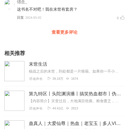
缌念_
这书名不对吧！我在末世有套房？
回复
2024-05-02
0
查看更多评论
相关推荐
末世生活
核战之后的末世，到处都是一片狼藉。如果你一不小心活了下来，那么接下来你将不得不面对饥饿与疾病的恐惧，一到夜晚就会发狂的丧尸，还有那些因辐射而变得奇形怪状的异种....
39.19万
1674
有声书
第九特区丨头陀渊演播丨搞笑热血都市丨伪戒丨VIP免费多人有声剧
【内容简介】灾变过后，大地满目疮痍。粮食匮乏，资源紧俏，局势混乱……一位从待规划区杀出来的青年，背对着漫天黄沙，孤身来到九区谋生，却不曾想偶然结识三五好友，一念...
44.41亿
2813
有声书
蛊真人｜大爱仙尊｜热血｜老宝玉｜多人VIP免费有声剧