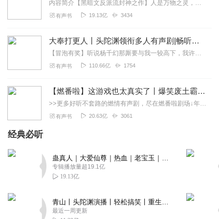
内容简介【黑暗文反派流封神之作】人是万物之灵，蛊是天地真精。一个穿越者不断重生的故事。一个养蛊、炼蛊、用蛊的奇特世界。配音组（男角色）老宝玉旁白...
19.13亿
3434
有声书
大奉打更人丨头陀渊领衔多人有声剧|畅听全集|王鹤棣、田曦薇主演影视剧原著|卖报小郎君
【冒泡有奖】听说杨千幻那厮要与我一较高下，我许七安要开始装叉了！快进入声音播放页戳下方输入框，冒个泡偷偷告诉我，我要用哪些诗词才能胜过他？说得好的，有赏！202...
110.66亿
1754
有声书
【燃番啦】这游戏也太真实了丨爆笑废土霸榜神作丨紫襟剧社制作
>>更多好听不套路的燃情有声剧，尽在燃番啦剧场↓年度重磅推荐本专辑为VIP免费专辑每天上午10点5集更新，订阅可以听到最新内容哦！每周抽一个专辑五星优质评论送...
20.63亿
3061
有声书
经典必听
蛊真人｜大爱仙尊｜热血｜老宝玉｜多人VIP免费有声剧
专辑播放量超19.1亿
19.13亿
青山丨头陀渊演播丨轻松搞笑丨重生穿越丨古代权谋丨VIP免费 | 多人有声剧
最近一周更新