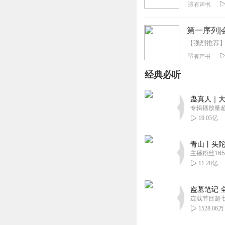
有声书
第一序列|
有声书
经典必听
蛊真人｜大
专辑播放量超1
19.05亿
青山丨头陀
主播粉丝165
11.28亿
盗墓笔记 
连载节目超
1528.06万