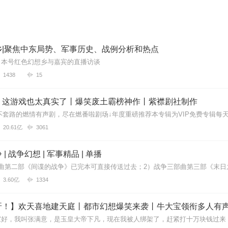
乡|聚焦中东局势、军事历史、战例分析和热点
了本号红色幻想乡与嘉宾的直播访谈
1438
15
】这游戏也太真实了丨爆笑废土霸榜神作丨紫襟剧社制作
20.61亿
3061
| 战争幻想 | 军事精品 | 单播
3.60亿
1334
呀！】欢天喜地建天庭丨都市幻想爆笑来袭丨牛大宝领衔多人有