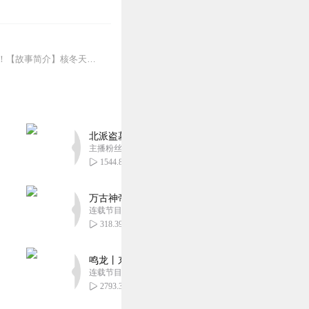
【强烈推荐】育碧知名特工潜入游戏《细胞分裂》改编的同名有声剧上架了，快来订阅收听！【故事简介】核冬天之后，世界遭到毁灭，人类早已走下食物链顶端，不仅需要面对日渐...
北派盗墓笔记丨头陀渊出品丨悬疑灵异丨摸金校尉丨
主播粉丝1659万
1544.88万
万古神帝丨玄幻丨热血丨紫襟团队演播丨多人有声
连载节目超二百集
318.39万
鸣龙丨东方玄幻丨紫襟团队丨轻松搞笑丨多人有声
连载节目超五百集
2793.34万