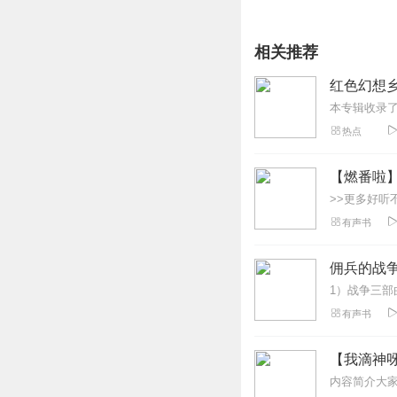
相关推荐
红色幻想
本专辑收录
热点
【燃番啦
有声书
佣兵的战争 
有声书
【我滴神