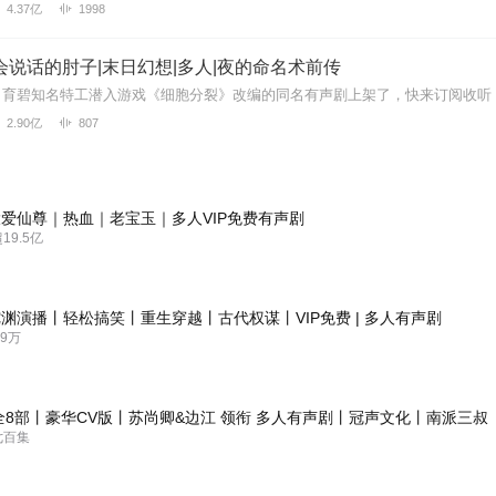
4.37亿
1998
会说话的肘子|末日幻想|多人|夜的命名术前传
2.90亿
807
爱仙尊｜热血｜老宝玉｜多人VIP免费有声剧
9.5亿
渊演播丨轻松搞笑丨重生穿越丨古代权谋丨VIP免费 | 多人有声剧
9万
全8部丨豪华CV版丨苏尚卿&边江 领衔 多人有声剧丨冠声文化丨南派三叔
七百集