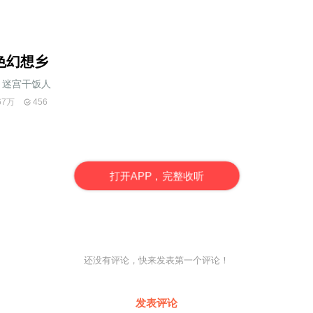
色幻想乡
迷宫干饭人
67万
456
打
开
A
P
P，完整收听
还没有评论，快来发表第一个评论！
发表评论