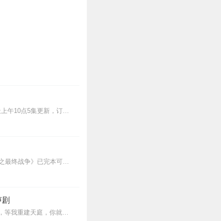
>>更多好听不套路的燃情有声剧，尽在燃番啦剧场↓年度重磅推荐本专辑为VIP免费专辑每天上午10点5集更新，订阅可以听到最新内容哦！每周抽一个专辑五星优质评论送...
1）战争三部曲第二部《间谍的战争》已完本可直接传送过去；2）战争三部曲第三部《末日之最终战争》已完本可直接传送过去。3）战争幻想类全新力作《二战之列兵崛起》已上...
声剧
内容简介大家好，我叫张满意，是玉皇大帝下凡，现在我被人绑架了，赶紧打十万块钱过来，等我重建天庭，你就是太子，玉皇太子！领衔演播牛大宝饰张满意猫豆饰姜听...