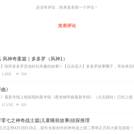
还没有评论，快来发表第一个评论！
一些新时代的实践中，如星座学、占星术和能量疗法等。尽管这些理论并
来说，仍然是一种有用的框架，可以帮助他们理解自己与宇宙之间的关系
发表评论
·风神奇案篇｜多多罗（风神1）
1.26亿
219
琴曲》
17.17亿
521
零七之神奇战士篇|儿童睡前故事|侦探推理