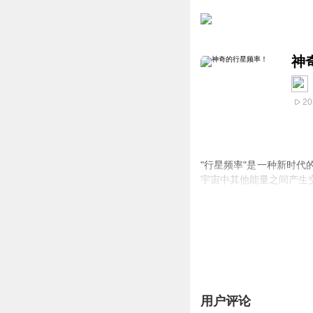
神
20
"行星频率"是一种新时
宇宙中其他能量之间产生
在这种理论中，每个行星
维、学习相关，金星与爱
人们相信，当地球上的某
自己当前所处的能量环境
用户评论