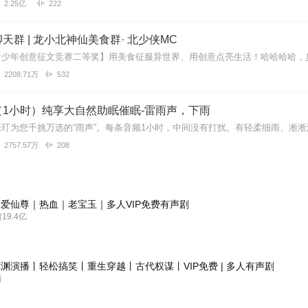
2.25亿
222
天群 | 龙小北神仙美食群· 北少侠MC
2208.71万
532
（1小时）纯享大自然助眠催眠-雷雨声，下雨
2757.57万
208
爱仙尊｜热血｜老宝玉｜多人VIP免费有声剧
9.4亿
渊演播丨轻松搞笑丨重生穿越丨古代权谋丨VIP免费 | 多人有声剧
新