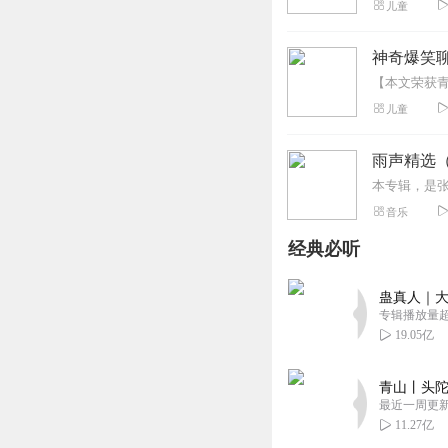
儿童
神奇爆笑聊
儿童
雨声精选
音乐
经典必听
蛊真人｜大
专辑播放量超1
19.05亿
青山丨头陀
最近一周更
11.27亿