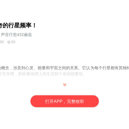
奇的行星频率！
声音疗愈432赫兹
30
50
代的概念，涉及到心灵、能量和宇宙之间的关系。它认为每个行星都有其独
交互作用，影响着地球上的生活和个体的能量场。
都被认为有其独特的频率，这种频率可以影响地球上的个人和集体。比
、美、艺术相关，火星与行动、冒险、动力相关等等。
打
开
A
P
P，完整收听
个行星处于特定的位置时，其能量频率会影响到地球上的生活。因此，人
，从而更好地应对生活中的挑战，利用宇宙能量来实现个人成长和发展。