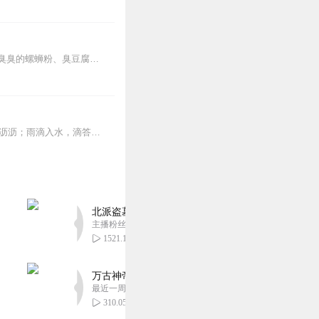
【本文荣获青少年创意征文竞赛二等奖】用美食征服异世界、用创意点亮生活！哈哈哈哈，臭臭的螺蛳粉、臭豆腐、肯德德全家桶、鲜榨奶茶、老乡鸡……用美食俘获异世界的大神！...
本专辑，是张玎为您千挑万选的“雨声”。每条音频1小时，中间没有打扰。有轻柔细雨、淅淅沥沥；雨滴入水，滴答作响；隐隐雷声，隆隆为伴；流水潺潺，映入耳畔。这里没有音...
北派盗墓笔记丨头陀渊出品丨悬疑灵异丨摸金校尉丨
主播粉丝1659万
1521.14万
万古神帝丨玄幻丨热血丨紫襟团队演播丨多人有声
最近一周更新
310.05万