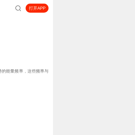
打开APP
特的能量频率，这些频率与
如，水星被认为与沟通、思
们可以通过观察星象来理解