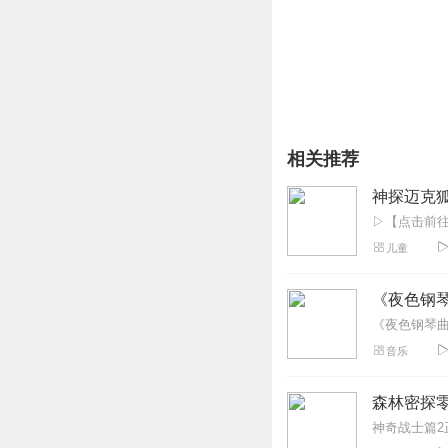
行星频率理论也被应用于
认可，但它们对于许多人
衡和意义。
相关推荐
神探迈克狐
儿童
《夜色钢
音乐
森林密探零