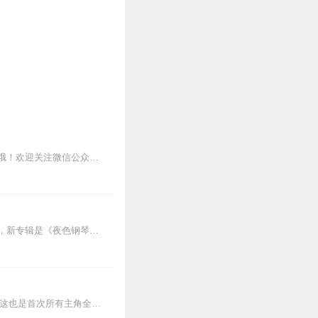
没有得到传统科学界的广泛
，以及如何在生活中找到平
▷【点击前往】收听多多罗其他好玩有趣的故事▷【点击进入】多多罗故事圈子，等你来玩哦！欢迎关注微信公众号：多多罗故事，了解迈克狐的更多机密资料吧！经过迈克狐和朋友...
《夜色钢琴曲》最新专辑上线啦我的新专辑《夜色钢琴曲最新专辑》（点击跳转）已经上线，新专辑是《夜色钢琴曲》的升级版，我精选了诸多经典原创作品与大家分享，愿未来...
神奇战士篇2正式定档4月18日18点，探长全新创作的神奇战士第二季将正式和大家见面啦！这也是首次所有主角全员到齐！首日爆更30集，限免1个月！订阅满3000，再...