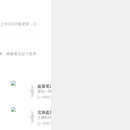
>>更多好听不套路的燃情有声剧，尽在燃番啦剧场↓年度重磅推荐本专辑为VIP免费专辑每天上午10点5集更新，订阅可以听到最新内容哦！每周抽一个专辑五星优质评论送...
蒸汽与机械的浪潮中，谁能触及非凡？历史和黑暗的迷雾里，又是谁在耳语？我从诡秘中醒来，睁眼看见这个世界：枪械，大炮，巨舰，飞空艇，差分机；魔药，占卜，诅咒，倒吊人...
盗墓笔记 全8部丨豪华CV版丨苏尚卿&边江 领衔
最近一周更新
1819.57万
北派盗墓笔记丨头陀渊出品丨悬疑灵异丨摸金校尉丨
主播粉丝1659万
1828.72万