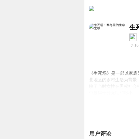
生
16
《生死场》是一部以家庭
北地区的乡村生活为背景
映了当时女性在男权社会
中显得十分无助和渺小。
《生死场》不仅是一个物
影响，最终决定了人们的
上的，更是精神上的。许
总的来说，《生死场》是
对于理解当时东北地区的
用户评论