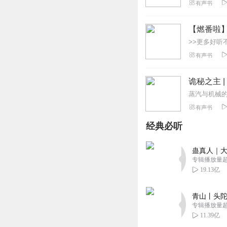
有声书
【燃番啦
有声书
诡秘之主 
有声书
经典必听
蛊真人｜大
专辑播放量超1
19.13亿
青山丨头陀
专辑播放量超1
11.39亿