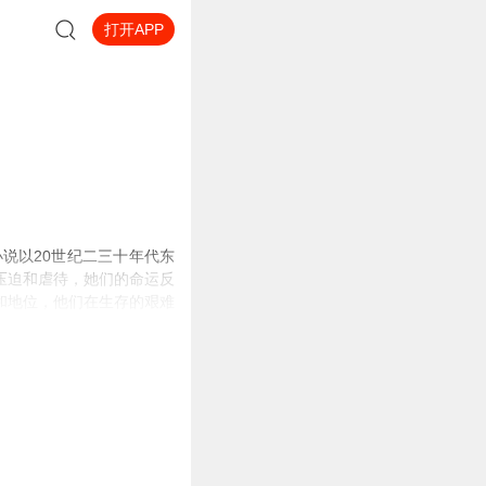
打开APP
说以20世纪二三十年代东
压迫和虐待，她们的命运反
和地位，他们在生存的艰难
社会和历史的影响。而这种
等。这种不平等不仅是物质
活的奴隶。
生的苦难和无奈。这部作品
启示。