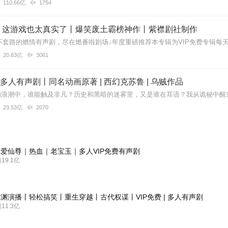
110.66亿
1754
】这游戏也太真实了丨爆笑废土霸榜神作丨紫襟剧社制作
20.63亿
3061
| 多人有声剧丨同名动画原著 | 西幻克苏鲁 | 乌贼作品
23.53亿
2070
爱仙尊｜热血｜老宝玉｜多人VIP免费有声剧
9.1亿
渊演播丨轻松搞笑丨重生穿越丨古代权谋丨VIP免费 | 多人有声剧
1.3亿