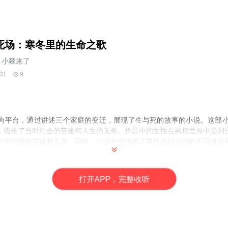
死场：寒冬里的生命之歌
小燚来了
31
9
为平台，通过讲述三个家庭的变迁，展现了生与死的故事的小说。这部小
，描绘了当时社会的苦难和人生的无奈。作品中的女性在男权世界中受到
中所经历的苦难和无奈。同时，小说中也描绘了男性在社会中的不同身份
理空间，更是一个社会空间。在这个空间中，人们的生命和命运都受到着
命运。小说通过对生死场的描写，深刻地反映出了当时社会的不公和不平
打
开
A
P
P，完整收听
多人在这种不平等的环境中，失去了自我，失去了精神，最终只能沦为生
一部反映当时社会现实的作品，它通过生动的人物形象和情节，展现了人
社会现实具有重要的价值，同时也对于思考人生意义和价值提供了深刻的