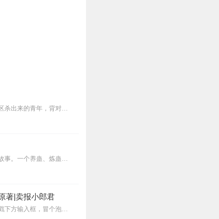
【内容简介】灾变过后，大地满目疮痍。粮食匮乏，资源紧俏，局势混乱……一位从待规划区杀出来的青年，背对着漫天黄沙，孤身来到九区谋生，却不曾想偶然结识三五好友，一念...
内容简介【黑暗文反派流封神之作】人是万物之灵，蛊是天地真精。一个穿越者不断重生的故事。一个养蛊、炼蛊、用蛊的奇特世界。配音组（男角色）老宝玉旁白...
原著|卖报小郎君
【冒泡有奖】听说杨千幻那厮要与我一较高下，我许七安要开始装叉了！快进入声音播放页戳下方输入框，冒个泡偷偷告诉我，我要用哪些诗词才能胜过他？说得好的，有赏！202...