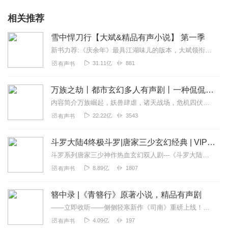
相关推荐
雪中悍刀行【大斌&精品有声小说】 第一季
新书力荐:《庆余年》最具江湖味儿的版本，大斌领衔播讲点击进入【内容简介】有个白狐儿脸，佩双刀绣冬春雷，要做那天下第一。湖底有白发老魁爱吃荤。缺门牙老仆背剑匣。山...
31.11亿
881
有声书
万族之劫丨都市玄幻多人有声剧丨一种侃侃｜VIP免费有声小说
内容简介万族崛起，妖兽肆虐，诸天战场，危机四伏……这本就不太平的世界，此刻更是暗藏汹涌。苏宇肩负族人使命，不得不挺身而出，而他要如何披荆斩棘、冲锋陷阵？原来，他...
22.22亿
3543
有声书
斗罗大陆4终极斗罗|唐家三少玄幻经典 | VIP免费有声小说
斗罗系列唐家三少神作热血玄幻双人剧---《斗罗大陆》唐家三少神作热血玄幻双人剧---《斗罗大陆2：绝世唐门》唐家三少神作热血玄幻双人剧---《斗罗大陆3：龙王传...
8.89亿
1807
有声书
簪中录 |《青簪行》原著小说，精品有声剧
——立即收听——侧侧轻寒新作《司南》重磅上线！【强烈推荐】电视剧《青簪行》原著小说存在于盛世大唐的爱恨情仇在各种匪夷所思的悬案尽头真相足以倾覆整个大唐王朝【内...
4.09亿
197
有声书