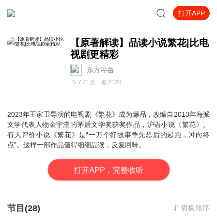
打开APP
【原著解读】品读小说繁花|比电
视剧更精彩
东方渟岳
7.41万
2120
2023年王家卫导演的电视剧《繁花》成为爆品，改编自2013年海派
文学代表人物金宇澄的茅盾文学奖获奖作品，沪语小说《繁花》。
有人评价小说《繁花》是“一万个好故事争先恐后的起跑，冲向终
点”。这样一部作品值得细细品读，反复回味。
打
开
A
P
P，完整收听
节目(28)
切换顺序