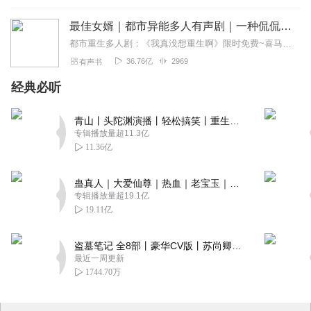
最佳女婿｜都市异能多人有声剧｜一种侃侃｜VIP免费有声小说
都市重生多人剧：《我真没想重生啊》限时免费~喜马拉雅铁三角出品一刀苏苏，一种侃侃，喜道公子！【内容简介】人死的时候会有意识吗？会，因为我经历过。这个世界上真...
36.76亿
2969
有声书
经典必听
青山丨头陀渊演播丨轻松搞笑丨重生穿越丨古代权谋丨VIP免费 | 多人有声剧
专辑播放量超11.3亿
11.36亿
蛊真人｜大爱仙尊｜热血｜老宝玉｜多人VIP免费有声剧
专辑播放量超19.1亿
19.11亿
盗墓笔记 全8部丨豪华CV版丨苏尚卿&边江 领衔 多人有声剧丨冠声文化丨南派三叔
最近一周更新
1744.70万