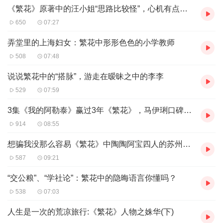
《繁花》原著中的汪小姐“思路比较怪”，心机有点深！
650
07:27
弄堂里的上海妇女：繁花中形形色色的小学教师
508
07:48
说说繁花中的“搭脉”，游走在暧昧之中的李李
529
07:59
3集《我的阿勒泰》赢过3年《繁花》，马伊琍口碑一夜大涨
914
08:55
想骗我没那么容易《繁花》中陶陶阿宝四人的苏州之行
587
09:21
“交公粮”、“学社论”：繁花中的隐晦语言你懂吗？
538
07:03
人生是一次的荒凉旅行:《繁花》人物之姝华(下)