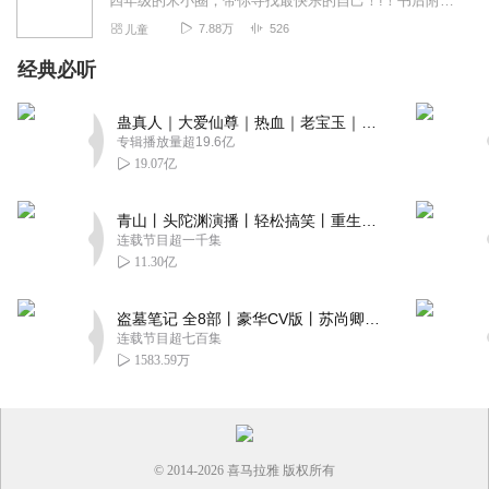
四年级的米小圈，带你寻找最快乐的自己！!！书后附有北猫叔叔的作文魔法
7.88万
526
儿童
经典必听
蛊真人｜大爱仙尊｜热血｜老宝玉｜多人VIP免费有声剧
专辑播放量超19.6亿
19.07亿
青山丨头陀渊演播丨轻松搞笑丨重生穿越丨古代权谋丨VIP免费 | 多人有声剧
连载节目超一千集
11.30亿
盗墓笔记 全8部丨豪华CV版丨苏尚卿&边江 领衔 多人有声剧丨冠声文化丨南派三叔
连载节目超七百集
1583.59万
© 2014-
2026
喜马拉雅 版权所有