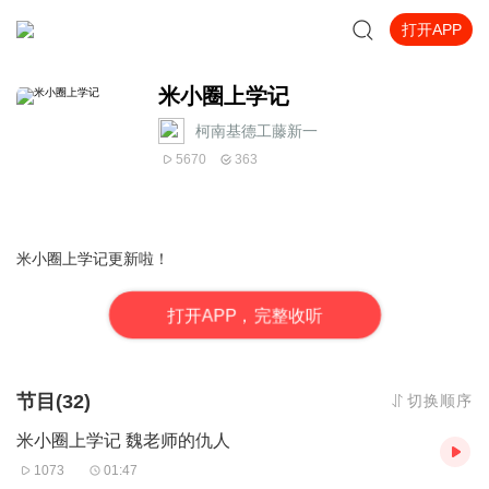
打开APP
米小圈上学记
柯南基德工藤新一
5670
363
米小圈上学记更新啦！
打
开
A
P
P，完整收听
节目(32)
切换顺序
米小圈上学记 魏老师的仇人
1073
01:47