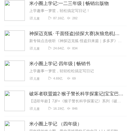
米小圈上学记:一二三年级 | 畅销出版物
上学趣事一箩筐，轻松搞定写日记！
87.16亿
282
儿童
神探迈克狐· 千面怪盗|侦探大赛|灰狼危机|多多罗
新专辑点击收听《神探迈克狐·怪盗归来篇｜多多罗》！！！>>>点击进入主播橱窗购买《神探迈克狐》系列图书吧!<<<多多罗故事【点击前往】收听多多罗其他好玩有趣的故...
24.64亿
834
儿童
米小圈上学记·四年级 | 畅销书
上学趣事一箩筐，轻轻松松搞定写日记
4.69亿
69
儿童
破坏者联盟篇2·猴子警长科学探案记|宝宝巴士故事
【适听年龄】7岁+《猴子警长科学探案记》系列《破坏者联盟篇1·猴子警长科学探案记》>>>《破坏者联盟篇2·猴子警长科学探案记》>>>《破坏者联盟篇3·猴子警长科...
16.19亿
846
儿童
米小圈上学记 （四年级）