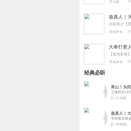
儿童
蛊真人｜大
有声书
大奉打更人
有声书
经典必听
青山丨头陀
主播粉丝165
11.34亿
蛊真人｜大
专辑播放量超1
19.09亿