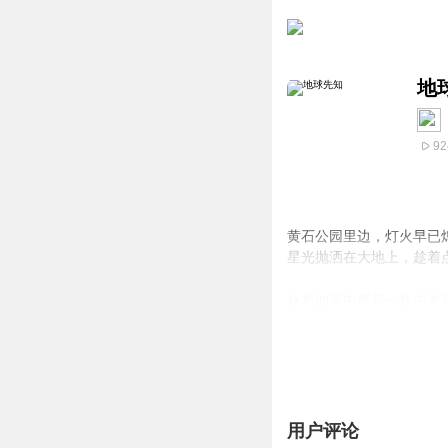
地
92
黄石公园里边，灯火早已
星光抛洒在大地上，趁着
赵旭
的手中抓着一枚由羊
枚玉珠的价值绝对再三十
用户评论