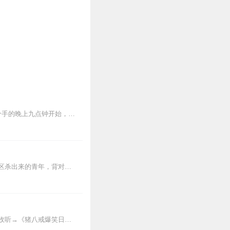
稳定日更5集，不定期爆更，AI主播良心又迷人，订阅追更不迷路！【内容简介】从女友说分手的晚上九点钟开始，赵旭就一个人来到黄石公园里边铭心自问，期盼在...
【内容简介】灾变过后，大地满目疮痍。粮食匮乏，资源紧俏，局势混乱……一位从待规划区杀出来的青年，背对着漫天黄沙，孤身来到九区谋生，却不曾想偶然结识三五好友，一念...
点击收听→李拜天奇幻家族之《猪八戒爆笑日记畅听合集》、《李拜天的非正常日常》点击收听→《猪八戒爆笑日记3二郎神打工记》、《猪八戒爆笑日记2悟空幻影》、《猪八...