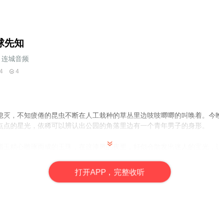
球先知
连城音频
4
4
熄灭，不知疲倦的昆虫不断在人工栽种的草丛里边吱吱唧唧的叫唤着。今
点点的星光，依稀可以辨认出公园的角落里边有一个青年男子的身形。
脂玉精心雕琢而成的玉珠，在这漆黑的夜里，好似会散发出迷人的宝光，
万以上！
打
开
A
P
P，完整收听