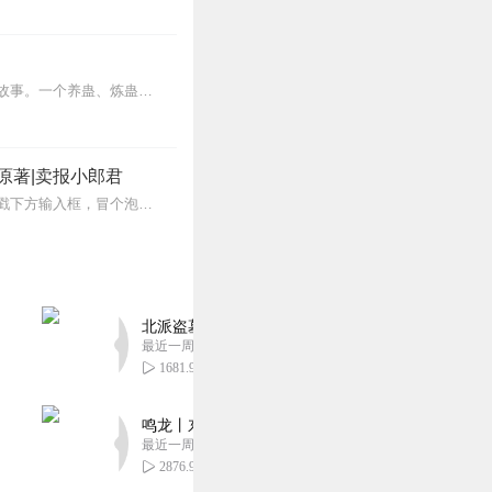
内容简介【黑暗文反派流封神之作】人是万物之灵，蛊是天地真精。一个穿越者不断重生的故事。一个养蛊、炼蛊、用蛊的奇特世界。配音组（男角色）老宝玉旁白...
原著|卖报小郎君
【冒泡有奖】听说杨千幻那厮要与我一较高下，我许七安要开始装叉了！快进入声音播放页戳下方输入框，冒个泡偷偷告诉我，我要用哪些诗词才能胜过他？说得好的，有赏！202...
北派盗墓笔记丨头陀渊出品丨悬疑灵异丨摸金校尉丨
最近一周更新
1681.97万
鸣龙丨东方玄幻丨紫襟团队丨轻松搞笑丨多人有声
最近一周更新
2876.92万