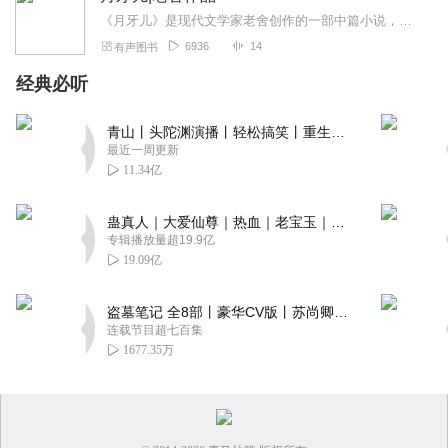
《月牙儿》是现代文学家老舍创作的一部中篇小说，原载1935年4月1日、8日、15日《国闻周报》第12卷12期至15期，后收入短篇小说集《樱海集》。讲述了旧社会...
6936
14
有声图书
经典必听
青山丨头陀渊演播丨轻松搞笑丨重生穿越丨古代权谋丨VIP免费 | 多人有声剧
最近一周更新
11.34亿
蛊真人｜大爱仙尊｜热血｜老宝玉｜多人VIP免费有声剧
专辑播放量超19.9亿
19.09亿
盗墓笔记 全8部丨豪华CV版丨苏尚卿&边江 领衔 多人有声剧丨冠声文化丨南派三叔
连载节目超七百集
1677.35万