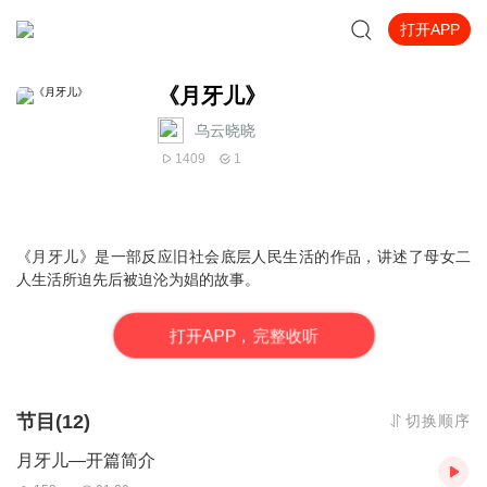
打开APP
《月牙儿》
乌云晓晓
1409
1
《月牙儿》是一部反应旧社会底层人民生活的作品，讲述了母女二
人生活所迫先后被迫沦为娼的故事。
打
开
A
P
P，完整收听
节目(12)
切换顺序
月牙儿—开篇简介