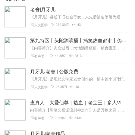
老舍|月牙儿
《月牙儿》讲述了旧社会母女二人先后被迫堕落为娼的故事，展示了一个女性对强加于她的不公命运从惊恐、困惑、抗拒到最终屈服的全过程。《月牙儿》人物关系简单，故事凝练简...
272.30万
43
人文国学
第九特区丨头陀渊演播丨搞笑热血都市丨伪戒丨VIP免费多人有声剧
【内容简介】灾变过后，大地满目疮痍。粮食匮乏，资源紧俏，局势混乱……一位从待规划区杀出来的青年，背对着漫天黄沙，孤身来到九区谋生，却不曾想偶然结识三五好友，一念...
44.38亿
2813
有声书
月牙儿 老舍 | 公版免费
《月牙儿》是现代文学家老舍创作的一部中篇小说”我“主人公”我“是个小姑娘，象春花一样柔弱、娇美，在母亲艰难的培育下，读了几年书，近乎小学程度，懂一点文化，有一点...
23.35万
40
人文国学
蛊真人｜大爱仙尊｜热血｜老宝玉｜多人VIP免费有声剧
内容简介【黑暗文反派流封神之作】人是万物之灵，蛊是天地真精。一个穿越者不断重生的故事。一个养蛊、炼蛊、用蛊的奇特世界。配音组（男角色）老宝玉旁白...
19.09亿
3434
有声书
月牙儿|老舍作品