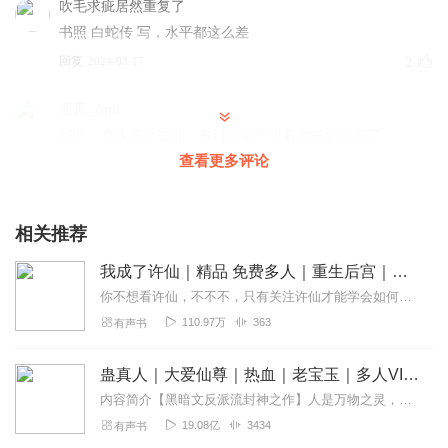
吹毛求疵居然重复了
书照 白蛇传 写，水平都这么差
回复
2024-03-17
2
遇见_2mn
好听，喜欢多女主的，最讨厌那些没有女主的小说了
查看更多评论
回复
2024-02-19
19
vivi爱吃菜_嫣然有声
相关推荐
诶呦，这书可以啊！车速可以，主播声音也可以。这白素贞
咋这么好听呢～哦！原来是我呀！哈哈哈哈哈哈
我成了许仙｜精品 免费多人｜重生后宫｜爆笑玄幻
回复
2024-01-12
9
你不想看许仙，不不不，只有关注许仙才能学会如何睡蛇。
110.97万
363
有声书
迷失的世界者
确定这不是傻子是正常人？之前才在阴间发了心魔誓言不得
蛊真人｜大爱仙尊｜热血｜老宝玉｜多人VIP免费有声剧
说出阴间所发生的任何事，转头就跟观音啥都说了，然后又
内容简介【黑暗文反派流封神之作】人是万物之灵，蛊是天地真精。一个穿越者不断重生的故事。一个养蛊、炼蛊、用蛊的奇特世界。配音组（男角色）老宝玉旁白...
才刚打完高俅儿子，转头又把自己名字传扬出去，一点也不
19.08亿
3434
有声书
顾自己姐姐姐夫安危，作者小学生吧？一点人情世故都不