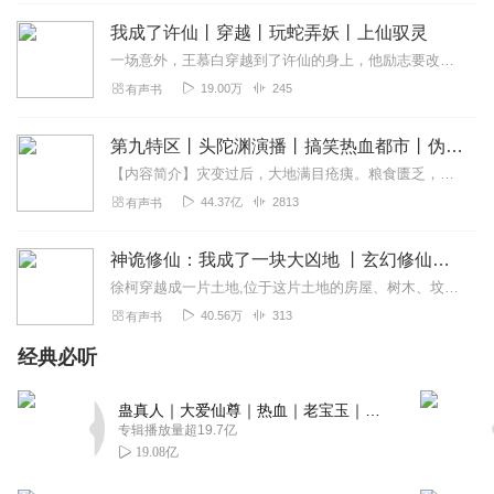
懂？
我成了许仙丨穿越丨玩蛇弄妖丨上仙驭灵
回复
2024-04-21
7
一场意外，王慕白穿越到了许仙的身上，他励志要改变许仙的宿命
19.00万
245
有声书
黎影丶
第二卷什么时候出？。。。。。。。。。。。
第九特区丨头陀渊演播丨搞笑热血都市丨伪戒丨VIP免费多人有声剧
回复
2024-04-09
3
【内容简介】灾变过后，大地满目疮痍。粮食匮乏，资源紧俏，局势混乱……一位从待规划区杀出来的青年，背对着漫天黄沙，孤身来到九区谋生，却不曾想偶然结识三五好友，一念...
44.37亿
2813
有声书
4bwqsr4sg120ascwzmqi
这旁边普通话听着太难受了，拜拜
神诡修仙：我成了一块大凶地 丨玄幻修仙丨神鬼妖魔丨穿越修仙丨恩怨情仇丨斩妖诛魔
回复
2024-03-21
3
徐柯穿越成一片土地,位于这片土地的房屋、树木、坟墓等等一切事物，都是归他所属
40.56万
313
有声书
被遗忘的幻想
一般般，神话弄得很混乱，听到后面很郁闷。主要是对女人
经典必听
的承诺太好了，不过做不到，感觉就是随口说的一样。
回复
2024-05-17
蛊真人｜大爱仙尊｜热血｜老宝玉｜多人VIP免费有声剧
2
专辑播放量超19.7亿
19.08亿
Reder喜马
小学生水平臆想文 主播团队很不错，期待你们更优秀的作