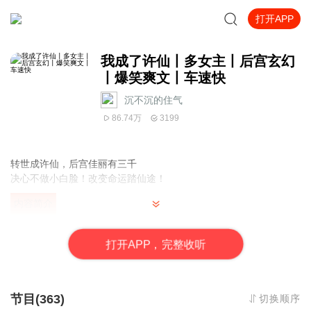
打开APP
我成了许仙丨多女主丨后宫玄幻
丨爆笑爽文丨车速快
沉不沉的住气
86.74万
3199
转世成许仙，后宫佳丽有三千
决心不做小白脸！改变命运踏仙途！
内容简介
为报师仇灵隐寺中学道，金山寺中斗法，闹得天上地下处处皆敌。
天庭敕令，斩杀妖道许仙，封一品神位。
打
开
A
P
P，完整收听
地府昭告，斩杀妖道许仙，长阳寿千年。
佛门法旨，斩杀妖道许仙，可入彼岸佛国。
节目(363)
切换顺序