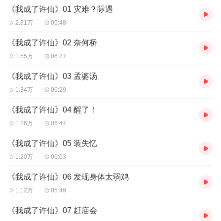
内容看点
《我成了许仙》01 灾难？际遇
看点一：为
报
师仇展开修仙之路，一路上却艳遇不断；
2.31万
05:48
看点二：与
白素贞、小青、李师师等一系列美女的感情纠葛；
看点三：
争斗不断，杀昊天王子于钱塘，斩法海于金山寺；
《我成了许仙》02 奈何桥
看点四：描写细腻，车速有点快！未成年请下车！
1.55万
06:27
《我成了许仙》03 孟婆汤
1.34万
06:29
《我成了许仙》04 醒了！
1.26万
06:47
《我成了许仙》05 装失忆
1.20万
06:03
《我成了许仙》06 发现身体太弱鸡
1.12万
05:49
《我成了许仙》07 赶庙会