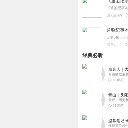
《通鉴纪事
《通鉴纪事本
人文国学
通鉴纪事
历史
经典必听
蛊真人｜大
专辑播放量超1
19.06亿
青山丨头陀
最近一周更
11.29亿
盗墓笔记 
连载节目超