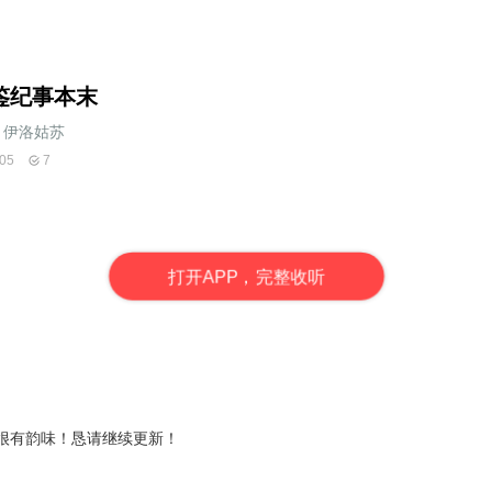
鉴纪事本末
伊洛姑苏
05
7
打
开
A
P
P，完整收听
很有韵味！恳请继续更新！