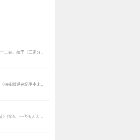
《通鉴纪事本末》是汉民族第一部纪事本末体史书。由南宋袁枢（1131—1205）所撰，凡四十二卷。始于〈三家分晋〉，终于〈周世宗之征淮南〉，共1300多年。文字全...
共十九部三十八册，包括《柏杨版通鉴纪事本末（第一部：范睢漂亮复仇·汗血马战争）》、《柏杨版通鉴纪事本末（第二部：巫蛊恐怖·巨星赵合德）》、《柏杨版通鉴纪事本末（...
为什么成功人士书架上总会有一套《通鉴纪事本末》？一部《通鉴纪事本末》领略《资治通鉴》精华。一代伟人读了十几遍。他说，读史必看《资治通鉴》。它是历代君王的必修教科...