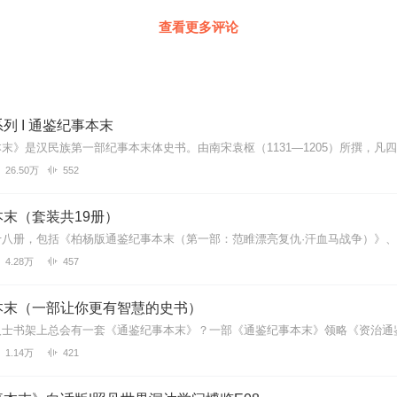
查看更多评论
列 I 通鉴纪事本末
26.50万
552
末（套装共19册）
4.28万
457
本末（一部让你更有智慧的史书）
1.14万
421