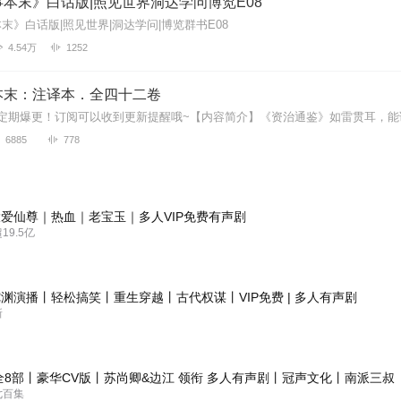
本末》白话版|照见世界洞达学问博览E08
末》白话版|照见世界|洞达学问|博览群书E08
4.54万
1252
本末：注译本．全四十二卷
6885
778
爱仙尊｜热血｜老宝玉｜多人VIP免费有声剧
9.5亿
渊演播丨轻松搞笑丨重生穿越丨古代权谋丨VIP免费 | 多人有声剧
新
全8部丨豪华CV版丨苏尚卿&边江 领衔 多人有声剧丨冠声文化丨南派三叔
七百集