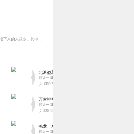
日更5集，不定期爆更！订阅可以收到更新提醒哦~【内容简介】《资治通鉴》如雷贯耳，能读下来的人很少。其中一个重要的原因：资治通鉴是编年体，一件事隔着好...
北派盗墓笔记丨头陀渊出品丨悬疑灵异丨摸金校尉丨
最近一周更新
1550.73万
万古神帝丨玄幻丨热血丨紫襟团队演播丨多人有声
最近一周更新
320.49万
鸣龙丨东方玄幻丨紫襟团队丨轻松搞笑丨多人有声
最近一周更新