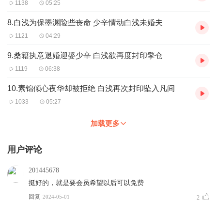
1138
05:25
8.白浅为保墨渊险些丧命 少辛情动白浅未婚夫
1121
04:29
9.桑籍执意退婚迎娶少辛 白浅欲再度封印擎仓
1119
06:38
10.素锦倾心夜华却被拒绝 白浅再次封印坠入凡间
1033
05:27
加载更多
用户评论
201445678
挺好的，就是要会员希望以后可以免费
回复
2024-05-01
2