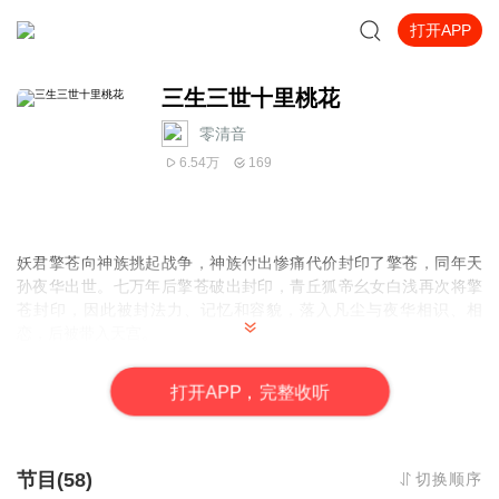
打开APP
三生三世十里桃花
零清音
6.54万
169
妖君擎苍向神族挑起战争，神族付出惨痛代价封印了擎苍，同年天
孙夜华出世。七万年后擎苍破出封印，青丘狐帝幺女白浅再次将擎
苍封印，因此被封法力、记忆和容貌，落入凡尘与夜华相识、相
恋，后被带入天宫。
天宫中，爱慕夜华的素锦屡次陷害白浅，并让白浅误会夜华冷酷无
情，继而又害白浅被挖双眼。白浅伤心欲绝，产子后，纵身跃下诛
打
开
A
P
P，完整收听
仙台。因诛仙台戾气破解封印，她恢复记忆，为忘记夜华，饮下忘
情药。
百年后二人在东海重逢。夜华认出白浅，相随相伴，再续前缘，更
唤醒白浅记忆。面对往日仇怨，白浅问素锦讨回双眼，怎料又中了
节目(58)
切换顺序
素锦的计，再不肯原谅夜华。此时擎苍再次醒转，夜华来不及解