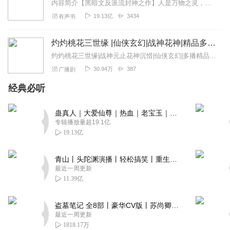
内容简介【黑暗文反派流封神之作】人是万物之灵，蛊是天地真精。一个穿越者不断重生的故事。一个养蛊、炼蛊、用蛊的奇特世界。配音组（男角色）老宝玉旁白...
19.13亿
3434
有声书
灼灼桃花三世缘 |仙侠玄幻|战神花神|精品多播|枕上书|三生三世十里桃花
灼灼桃花三世缘|战神元止花神沉惜|仙侠玄幻|多播精品|枕上书|三生三世十里桃花|等待你醒来，一起看我为你种下的十里桃花灼灼桃花三世缘，桃...
30.94万
387
广播剧
经典必听
蛊真人｜大爱仙尊｜热血｜老宝玉｜多人VIP免费有声剧
专辑播放量超19.1亿
19.13亿
青山丨头陀渊演播丨轻松搞笑丨重生穿越丨古代权谋丨VIP免费 | 多人有声剧
最近一周更新
11.39亿
盗墓笔记 全8部丨豪华CV版丨苏尚卿&边江 领衔 多人有声剧丨冠声文化丨南派三叔
最近一周更新
1818.17万