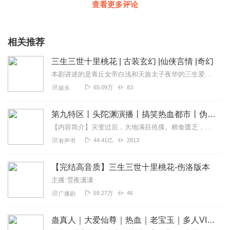
查看更多评论
相关推荐
三生三世十里桃花 | 古装玄幻 |仙侠言情 |奇幻
本剧讲述的是青丘女帝白浅和天族太子夜华的三生爱恨，三世纠葛的故事。翼君擎苍向神族挑起战争，神族付出惨痛代价封印了擎苍，同年天孙夜华出世。七万年后...
65.09万
83
娱乐
第九特区丨头陀渊演播丨搞笑热血都市丨伪戒丨VIP免费多人有声剧
【内容简介】灾变过后，大地满目疮痍。粮食匮乏，资源紧俏，局势混乱……一位从待规划区杀出来的青年，背对着漫天黄沙，孤身来到九区谋生，却不曾想偶然结识三五好友，一念...
44.41亿
2813
有声书
【完结高音质】三生三世十里桃花-伤洛版本
主播:雪夜潇潇
59.27万
46
广播剧
蛊真人｜大爱仙尊｜热血｜老宝玉｜多人VIP免费有声剧