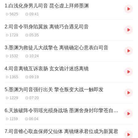
1.白浅化身男儿司音 昆仑虚上拜师墨渊
释，亲自斩杀擎苍，付出生命封了东皇钟，面对魂飞魄散的夜华，
白浅悔恨自责。幸而三年后，夜华苏醒，二人再续前缘。
5625
09:41
杨幂饰演白浅姑姑，网友纷纷表示杨幂之后再无白浅，可见对杨幂
诠释的白浅十分肯定。赵又廷饰演夜华，因此成了新晋网红，片酬
2.司音令羽身陷翼族 离镜巧合遇见司音
更是水涨船高，迪丽热巴、高伟光等人凭借此剧知名度又上升到新
1729
05:35
高度。
3.墨渊为救徒儿大战擎仓 离镜确定心意表白司音
1532
10:24
4.司音离镜互诉衷肠 玄女诡计迷惑离镜
1365
09:19
5.墨渊为司音强行出关 擎仓叛变大战一触即发
1229
07:20
6.天族破阵令羽瑶光殒身战场 墨渊舍身封印擎苍自祭神钟
1159
06:04
7.司音锥心取血保师父仙体 离镜继承君位成为新翼君