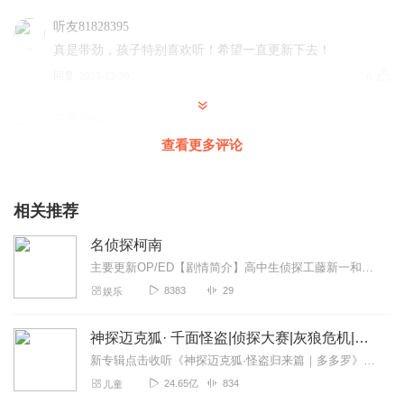
听友81828395
真是带劲，孩子特别喜欢听！希望一直更新下去！
回复
2023-12-30
6
呆呆1984
终于有柯南相关的有声书啦，主播真是有心，是我们8090后
查看更多评论
满满的回忆，不光孩子喜欢，我也喜欢，声音也很好，希望
还要继续加油哦！先点赞。
相关推荐
回复
2023-12-22
5
名侦探柯南
杨洋_0va
主要更新OP/ED【剧情简介】高中生侦探工藤新一和青梅竹马的同学毛利兰一同去游乐园玩的时候，目击了黑衣男子的可疑交易现场。只顾偷看交易的工藤新一，却忽略了从背后...
童年回忆满满，没时间看，这个真不错
8383
29
娱乐
回复
2023-12-30
4
神探迈克狐· 千面怪盗|侦探大赛|灰狼危机|多多罗
迷糊小包
新专辑点击收听《神探迈克狐·怪盗归来篇｜多多罗》！！！>>>点击进入主播橱窗购买《神探迈克狐》系列图书吧!<<<多多罗故事【点击前往】收听多多罗其他好玩有趣的故...
满满的回忆，小盆友也喜欢，情报综合体
24.65亿
834
儿童
回复
2023-12-30
2