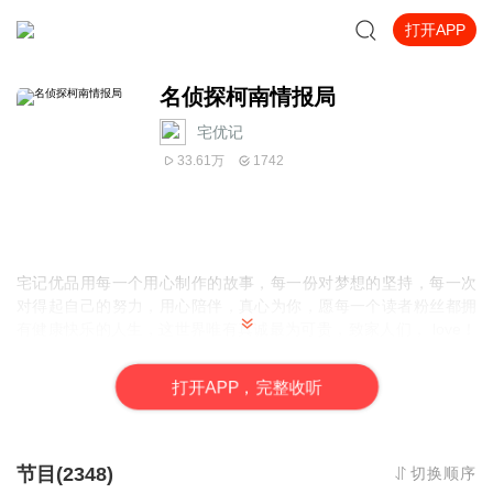
打开APP
名侦探柯南情报局
宅优记
33.61万
1742
宅记优品用每一个用心制作的故事，每一份对梦想的坚持，每一次
对得起自己的努力，用心陪伴，
真心为你，
愿每一个读者粉丝都拥
有健康快乐的人生，这世界唯有真诚最为可贵，致家人们， love！
love！
love！
打
开
A
P
P，完整收听
节目(2348)
切换顺序