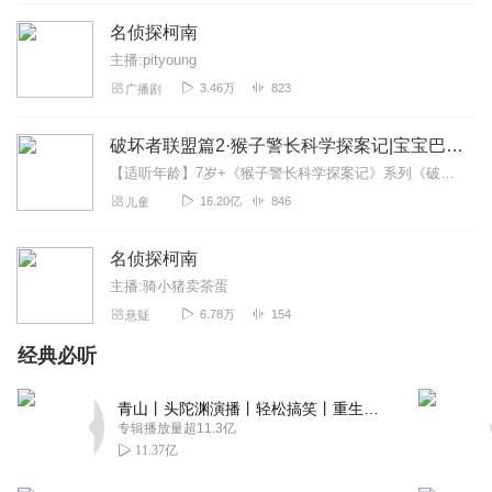
名侦探柯南
小白兔小黑兔花花
主播:pityoung
孩子的最爱，居然在这里发现了，一个个小故事，小朋友听
3.46万
823
广播剧
的可认真了，有了它，带娃出门轻松多了。主播继续努力，
多多更新呀！
破坏者联盟篇2·猴子警长科学探案记|宝宝巴士故事
回复
2023-12-23
2
【适听年龄】7岁+《猴子警长科学探案记》系列《破坏者联盟篇1·猴子警长科学探案记》>>>《破坏者联盟篇2·猴子警长科学探案记》>>>《破坏者联盟篇3·猴子警长科...
16.20亿
846
儿童
莱恩拉斯克尔切诺公爵
很好！！！！！！！！！！！！！
名侦探柯南
回复
2024-03-17
3
主播:骑小猪卖茶蛋
6.78万
154
悬疑
听友400945934
超好听！！！大家一定要听哦！不喜欢不要说难听话。☺☺
经典必听
☺☺☺☺,点击l#
http://biaoqing.gtimg.com/back/yuntu/o/d6139398df4773ebe8d6e
青山丨头陀渊演播丨轻松搞笑丨重生穿越丨古代权谋丨VIP免费 | 多人有声剧
12f4574bde6.gi
专辑播放量超11.3亿
11.37亿
回复
2025-07-02
2