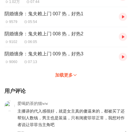
1.02万
07:44
阴婚缠身：鬼夫赖上门 007 热，好热1
9579
05:54
阴婚缠身：鬼夫赖上门 008 热，好热2
9102
06:05
阴婚缠身：鬼夫赖上门 009 热，好热3
9060
07:13
加载更多
用户评论
爱喝奶茶的猫ww
主播讲的代入感很好，就是女主真的傻逼来的，都被买了还
帮别人数钱，男主也是装逼，只有闺蜜菲菲正常，我想对作
者说让菲菲当主角吧