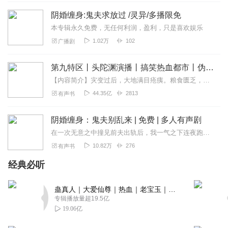
听友400903138
阴婚缠身:鬼夫求放过 /灵异/多播限免
开始只是觉得女主有点傻，再后来听感觉有点贬低农村人，
再后面就是讲的什么乱七八糟的
本专辑永久免费，无任何利润，盈利，只是喜欢娱乐
1.02万
102
广播剧
回复
2024-01-10
1
听友101529827
第九特区丨头陀渊演播丨搞笑热血都市丨伪戒丨VIP免费多人有声剧
女主真傻逼又圣母🤮
【内容简介】灾变过后，大地满目疮痍。粮食匮乏，资源紧俏，局势混乱……一位从待规划区杀出来的青年，背对着漫天黄沙，孤身来到九区谋生，却不曾想偶然结识三五好友，一念...
44.35亿
2813
有声书
回复
2023-12-31
3
小西456
阴婚缠身：鬼夫别乱来 | 免费 | 多人有声剧
我就喜欢听人鬼言情的
在一次无意之中撞见前夫出轨后，我一气之下连夜跑回老家。路上却是怪事连连，而我更是被一只千年老鬼给缠上了！为了活命，我和他冥婚，然而我当他是恩人！！他却一心只想睡...
10.82万
276
有声书
回复
2024-04-16
2
经典必听
夜如此美_明知有人醉
我靠三个小时……这女的牛逼
蛊真人｜大爱仙尊｜热血｜老宝玉｜多人VIP免费有声剧
专辑播放量超19.5亿
回复
2024-01-04
1
19.06亿