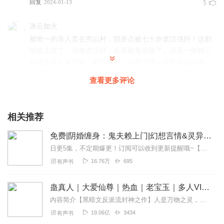
回复
2024-01-13
5
冰云如火
被唯一的亲人卖去穷山村，我差点被七十岁老汉强奸！这剧
情也太雷了，没被老汉奸，反而被鬼给睡了。这是一部精心
打造的多人有声剧，剧情精彩，故事性强，文学功底深厚，
叙事条理分明。后期制作精良，画面感十足，让听者很容易
查看更多评论
入戏。强烈推荐哦！
回复
2024-01-03
2
相关推荐
52小祝
免费|阴婚缠身：鬼夫赖上门|幻想言情&灵异&寻宝
我感觉好听，女主的声音也好听。
日更5集，不定期爆更！订阅可以收到更新提醒哦~【内容简介】在现代都市的阴影下，夏晴，一个无辜的大学生，被姨妈陷害，误入农村的恐怖旋涡。一次绝望的逃脱中，她意...
回复
2024-01-10
1
16.76万
695
有声书
你就是个奇葩_y7
蛊真人｜大爱仙尊｜热血｜老宝玉｜多人VIP免费有声剧
剧情有点太啰嗦！再往下听听看
内容简介【黑暗文反派流封神之作】人是万物之灵，蛊是天地真精。一个穿越者不断重生的故事。一个养蛊、炼蛊、用蛊的奇特世界。配音组（男角色）老宝玉旁白...
回复
2024-01-22
0
19.06亿
3434
有声书