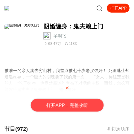
打开APP
阴婚缠身：鬼夫赖上门
羊啊飞
68.47万
1183
被唯一的亲人卖去穷山村，我差点被七十岁老汉强奸！ 死里逃生却
遭遇灵异，一个巨大的阴魂要了我的第一次…… “女人，你注定是我
的人！”吃干抹净，他竟然霸道的宣布了对我的主权，而我，怎么可
能嫁给鬼丈夫？鬼夫赖上门，如何是好.......
打
开
A
P
P，完整收听
节目(972)
切换顺序