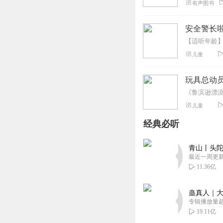
有声图书
安全警长啦
儿童
玩具总动员
儿童
经典必听
青山丨头陀
最近一周更
11.36亿
蛊真人｜大
专辑播放量超1
19.11亿