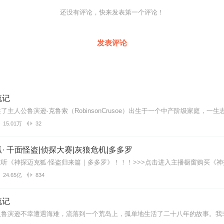
还没有评论，快来发表第一个评论！
发表评论
流记
15.01万
32
· 千面怪盗|侦探大赛|灰狼危机|多多罗
24.65亿
834
流记