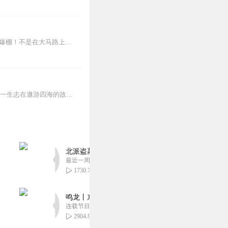
【适听年龄】4岁+孩子的安全，我们来守护！——啦咘啦哆警长宣孩子天生爱冒险，好奇心爆棚！不是在大马路上比赛跑，就是踩着椅子上下跳，怎样才能保护孩子平安长大？听...
《鲁滨逊漂流记》作者：丹尼尔·笛福。主要讲述了主人公鲁滨逊出生于一个中产阶级家庭，一生志在遨游四海的故事。鲁滨逊在一次航海的途中遇到风暴，只身漂流到一个无人的荒...
北派盗墓笔记丨头陀渊出品丨悬疑灵异丨摸金校尉丨
最近一周更新
1730.79万
鸣龙丨东方玄幻丨紫襟团队丨轻松搞笑丨多人有声
连载节目超五百集
2904.80万