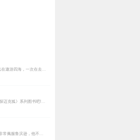
该作主要讲述了主人公鲁滨逊·克鲁索（RobinsonCrusoe）出生于一个中产阶级家庭，一生志在遨游四海，一次在去非洲航海的途中遇到风暴，只身漂流到一个无人...
新专辑点击收听《神探迈克狐·怪盗归来篇｜多多罗》！！！>>>点击进入主播橱窗购买《神探迈克狐》系列图书吧!<<<多多罗故事【点击前往】收听多多罗其他好玩有趣的故...
它讲述了商人鲁滨逊不幸遭遇海难，流落到一个荒岛上，孤单地生活了二十八年的故事。我非常佩服鲁滨逊，他不屈不挠，在荒岛上，用自己的头脑和双手，盖房子、种粮食、养羊、...