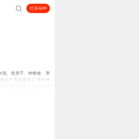
打开APP
木筏、造房子、种粮食、养
把这个荒岛变成了“世外桃
船沉了而流落到了无人的荒
到与大自然的抗争中去。他
个土著人“星期五”，和他