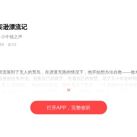
宾逊漂流记
小牛顿之声
69
53
而流落到了无人的荒岛，在进退无路的情况下，他开始想办法自救——做
自然的抗争中去。他靠自己的双手，凭着自己的智慧，花了几十年的时间
土著人“星期五”，和他共同生活，最终离开了荒岛。一个英国的水手因
，他开始想办法自救——做木筏、造房子、种粮食、养牲畜……竭力投入
的智慧，花了几十年的时间把这个荒岛变成了“世外桃源”，还勇敢地救了一
岛。
打
开
A
P
P，完整收听