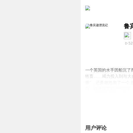
鲁
52
一个英国的水手因船沉了
牲畜……竭力投入到与大
源”，还勇敢地救了一个
岛，在进退无路的情况下
靠自己的双手，凭着自己
共同生活，最终离开了荒
用户评论