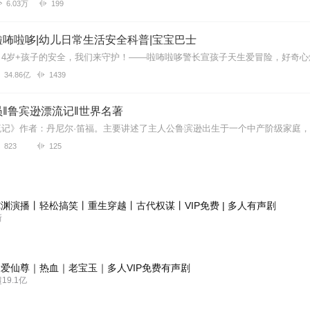
6.03万
199
咘啦哆|幼儿日常生活安全科普|宝宝巴士
34.86亿
1439
‖鲁宾逊漂流记‖世界名著
823
125
渊演播丨轻松搞笑丨重生穿越丨古代权谋丨VIP免费 | 多人有声剧
新
爱仙尊｜热血｜老宝玉｜多人VIP免费有声剧
9.1亿