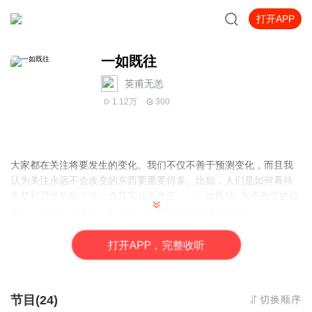
打开APP
一如既往
英甫无恙
1.12万
300
大家都在关注将要发生的变化。我们不仅不善于预测变化，而且我
认为关注永远不会改变的东西要重要得多。比如，人们是如何看待
贪婪和恐惧的呢？这一点其实从未改变。《一如既往: 永不改变的指
南》（Same as Ever: A Guide to What Never Changes）
打
开
A
P
P，完整收听
节目(24)
切换顺序