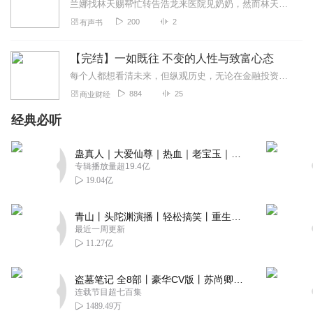
兰娜找林天赐帮忙转告浩龙来医院见奶奶，然而林天都让她离开浩龙，哄奶奶的事交给他林天处理。
200
2
有声书
【完结】一如既往 不变的人性与致富心态
每个人都想看清未来，但纵观历史，无论在金融投资、商业、经济，还是政治、社会等领域，都没有人能够真正做到这一点。这本书的大前提是，承认世界永远变化，未知无法预测。...
884
25
商业财经
经典必听
蛊真人｜大爱仙尊｜热血｜老宝玉｜多人VIP免费有声剧
专辑播放量超19.4亿
19.04亿
青山丨头陀渊演播丨轻松搞笑丨重生穿越丨古代权谋丨VIP免费 | 多人有声剧
最近一周更新
11.27亿
盗墓笔记 全8部丨豪华CV版丨苏尚卿&边江 领衔 多人有声剧丨冠声文化丨南派三叔
连载节目超七百集
1489.49万