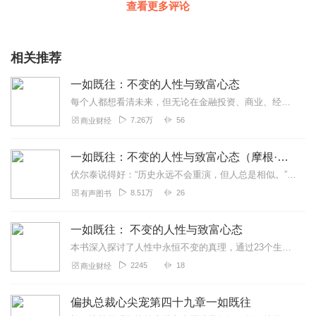
查看更多评论
相关推荐
一如既往：不变的人性与致富心态
每个人都想看清未来，但无论在金融投资、商业、经济，还是政治、社会学等领域，没有人能够真正做到这一点。我们必须承认世界永远变化，未知无法预测。与其预测接下来会发生...
7.26万
56
商业财经
一如既往：不变的人性与致富心态（摩根·豪泽尔）
伏尔泰说得好：“历史永远不会重演，但人总是相似。”在那些不变的东西中，最重要的是人的行为。每个人都想看清未来，但纵观历史，无论在金融投资、商业、经济，还是政治、...
8.51万
26
有声图书
一如既往： 不变的人性与致富心态
本书深入探讨了人性中永恒不变的真理，通过23个生动有趣的小故事，洞见历史、心理学和行为经济学，帮助读者在变幻的世界中把握人性的恒常模式，应对不确定性，优化决策，...
2245
18
商业财经
偏执总裁心尖宠第四十九章一如既往