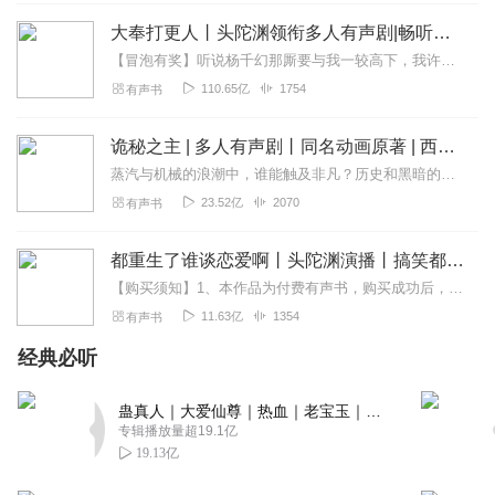
回复
2024-01-19
4
大奉打更人丨头陀渊领衔多人有声剧|畅听全集|王鹤棣、田曦薇主演影视剧原著|卖报小郎君
【冒泡有奖】听说杨千幻那厮要与我一较高下，我许七安要开始装叉了！快进入声音播放页戳下方输入框，冒个泡偷偷告诉我，我要用哪些诗词才能胜过他？说得好的，有赏！202...
110.65亿
1754
有声书
诡秘之主 | 多人有声剧丨同名动画原著 | 西幻克苏鲁 | 乌贼作品
蒸汽与机械的浪潮中，谁能触及非凡？历史和黑暗的迷雾里，又是谁在耳语？我从诡秘中醒来，睁眼看见这个世界：枪械，大炮，巨舰，飞空艇，差分机；魔药，占卜，诅咒，倒吊人...
23.52亿
2070
有声书
都重生了谁谈恋爱啊丨头陀渊演播丨搞笑都市丨穿越重生丨VIP免费 | 精品 | 多人有声剧
【购买须知】1、本作品为付费有声书，购买成功后，即可收听。2、版权归原作者所有，严禁翻录成任何形式，严禁在任何第三方平台传播，违者将追究其法律责任。3、如在充值...
11.63亿
1354
有声书
经典必听
蛊真人｜大爱仙尊｜热血｜老宝玉｜多人VIP免费有声剧
专辑播放量超19.1亿
19.13亿