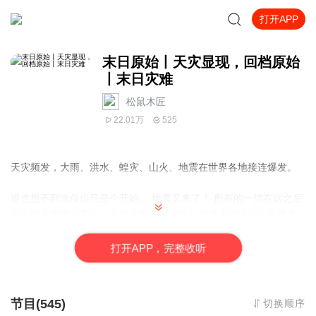
打开APP
末日原始丨天灾显现，回档原始
丨末日灾难
松鼠木匠
22.01万
525
天灾频发，大雨、洪水、蝗灾、山火、地震在世界各地接连爆发。
谁也想不到这仅仅只是个开始。 地震又来了！ 所有的一切在这之后
发生翻天覆地的变化，高速发展的现代化社会湮灭在这场大灾难之
中，陆地板块重新划分，气候急剧变化，全球数十亿的人口一夜之
间寥寥无几。
打
开
A
P
P，完整收听
剩下的人回档原始，依靠自己的双手过活，艰难生存。 如何在这种
恶劣的条件下生存，不能倒下。 某人在她身边握着她的手：
节目(545)
切换顺序
“我和你一起，不要怕。”