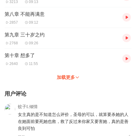
3213
09:13
第八章 不能再满意
2857
09:12
第九章 三十岁之约
2768
09:26
第十章 想多了
2640
11:55
加载更多
用户评论
蚊子L倾情
女主真的是不知道怎么评价，圣母的可以，就算要杀她的人
在她面前要死她也救，救了反过来你家又要害她，真的是善
良到可怕