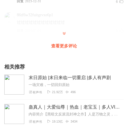
回复
2023-12-31
6
86tf6w32fuitgrvxe6p1
过过过过过过过过过过过过
回复
2024-07-04
0
听友98636550
查看更多评论
感觉女主一家都圣母，好人坏人都帮，烂好人，同情心泛
滥，自己都养不活还同情别人
相关推荐
回复
2023-12-25
4
末日原始 |末日来临一切重启 |多人有声剧
海边辛巴达
一场灾难，一切回归原始
想象挺丰富可惜常识太少，要什么药海里都捡的到，连鞋子
21.92万
496
有声书
都成双的捡，好多天都还有矿泉水
回复
2023-12-20
4
蛊真人｜大爱仙尊｜热血｜老宝玉｜多人VIP免费有声剧
内容简介【黑暗文反派流封神之作】人是万物之灵，蛊是天地真精。一个穿越者不断重生的故事。一个养蛊、炼蛊、用蛊的奇特世界。配音组（男角色）老宝玉旁白...
1306810jokm
19.13亿
3434
有声书
圣母果断弃圣母圣母，连主播都承认了