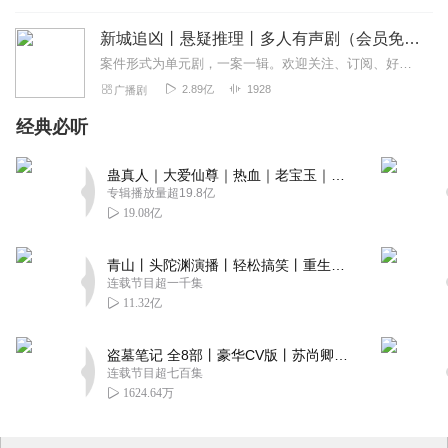
新城追凶丨悬疑推理丨多人有声剧（会员免费）
案件形式为单元剧，一案一辑。欢迎关注、订阅、好评！“新闻里播不得的，咱们小说里见！”一座充满活力的新兴沿海城市，看似平常的生活中，却发生了种种离奇的罪犯案件，”...
2.89亿
1928
广播剧
经典必听
蛊真人｜大爱仙尊｜热血｜老宝玉｜多人VIP免费有声剧
专辑播放量超19.8亿
19.08亿
青山丨头陀渊演播丨轻松搞笑丨重生穿越丨古代权谋丨VIP免费 | 多人有声剧
连载节目超一千集
11.32亿
盗墓笔记 全8部丨豪华CV版丨苏尚卿&边江 领衔 多人有声剧丨冠声文化丨南派三叔
连载节目超七百集
1624.64万