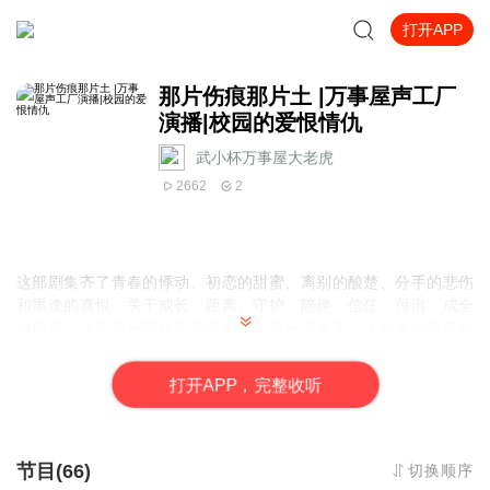
打开APP
那片伤痕那片土 |万事屋声工厂
演播|校园的爱恨情仇
武小杯万事屋大老虎
2662
2
这部剧集齐了青春的悸动、初恋的甜蜜、离别的酸楚、分手的悲伤
和重逢的喜悦，关于成长、距离、守护、陪伴、信任、付出、成全
与感悟。这不是一部校园偶像剧，而是一部关于个人成长的青春校
园故事，通过女主齐欢的回忆，将我们带进了她与三个男生的情感
之路。欢迎收听，那片伤痕那片土。见证齐欢的青葱岁月....
打
开
A
P
P，完整收听
节目(66)
切换顺序