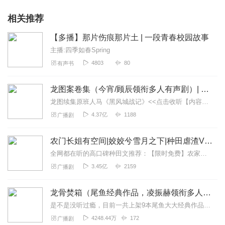
相关推荐
【多播】那片伤痕那片土 | 一段青春校园故事
主播:四季如春Spring
4803
80
有声书
龙图案卷集（今宵/顾辰领衔多人有声剧）| 探案
龙图续集原班人马《黑风城战记》<<点击收听【内容简介】《龙图案卷集》是由耳雅根据古典名著《三侠五义》（又叫七五）改编所写的网络小说，主要讲述的是鼠（白玉堂）...
4.37亿
1188
广播剧
农门长姐有空间|姣姣兮雪月之下|种田虐渣VIP免费
全网都在听的高口碑种田文推荐：【限时免费】农家小福女|姣姣兮郁雨竹|全网最快寒门大俗人|姣姣兮杜骁|萌宝女强古言爽文魏晋干饭人未删减全网最快|农家小福...
3.45亿
2159
广播剧
龙骨焚箱（尾鱼经典作品，凌振赫领衔多人有声剧）
是不是没听过瘾，目前一共上架9本尾鱼大大经典作品有声书啦~~听单合集已经准备好，赶紧收听：尾鱼有声书作品合集感受更多尾鱼作品的魅力！内容简介神话、传说、身世、解...
4248.44万
172
广播剧