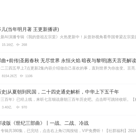
儿(当年明月著 王更新播讲)
15.16亿
268
曲+前传|圣殿春秋 无尽世界 永恒火焰 暗夜与黎明|惠天言亮解
8154.26万
1106
历史|从夏朝到民国，二十四史通史解析，中华上下五千年
3.40亿
970
解读版《世纪三部曲》丨一战、二战、冷战