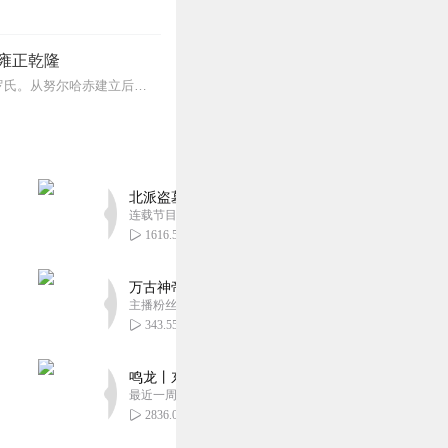
雍正乾隆
清朝（1636年-1912年），是中国历史上最后一个封建王朝，共传十二帝，统治者为爱新觉罗氏。从努尔哈赤建立后金起，总计296年。从皇太极改国号为清起，国祚27...
北派盗墓笔记丨头陀渊出品丨悬疑灵异丨摸金校尉丨
连载节目超四百集
1616.58万
万古神帝丨玄幻丨热血丨紫襟团队演播丨多人有声
主播粉丝2836万
343.55万
鸣龙丨东方玄幻丨紫襟团队丨轻松搞笑丨多人有声
最近一周更新
2836.00万