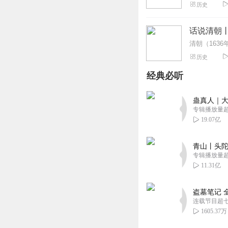
历史
话说清朝
历史
经典必听
蛊真人｜大
专辑播放量超1
19.07亿
青山丨头陀
专辑播放量超1
11.31亿
盗墓笔记 
连载节目超
1605.37万