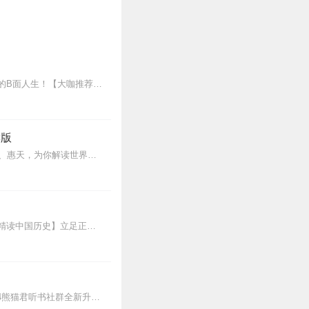
王更新老师最新AI演播专辑《我的曾祖左宗棠》火热更新中！从曾孙视角看帝国脊梁左宗棠的B面人生！【大咖推荐】明月的写作不仅笔锋活泼幽默，而且加进了自己的感悟，这就...
读版
更新频率周一二三四五早上7点更新2集内容介绍做自己喜欢的事，直到世界为你改变。言亮、惠天，为你解读世界级畅销IP--肯·福莱特《中世纪三部曲》+前传《暗夜与...
新专辑《大唐三百年》已经上线，来听七言细说唐朝三百年历史吧。点击即可跳转收听。【精读中国历史】立足正史，现代阐释。溯本清源，守正创新。比小说还精彩的正说中国历...
【更新频率】专辑共380集，已完结，点击右上角订阅按钮，VIP免费听！【社群福利】2024熊猫君听书社群全新升级，欢迎熊猫君的粉丝听友们入群交流，更多新鲜玩法和...