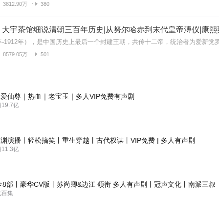
3812.90万
380
丨大宇茶馆细说清朝三百年历史|从努尔哈赤到末代皇帝溥仪|康熙
8579.05万
501
爱仙尊｜热血｜老宝玉｜多人VIP免费有声剧
9.7亿
渊演播丨轻松搞笑丨重生穿越丨古代权谋丨VIP免费 | 多人有声剧
1.3亿
全8部丨豪华CV版丨苏尚卿&边江 领衔 多人有声剧丨冠声文化丨南派三叔
七百集