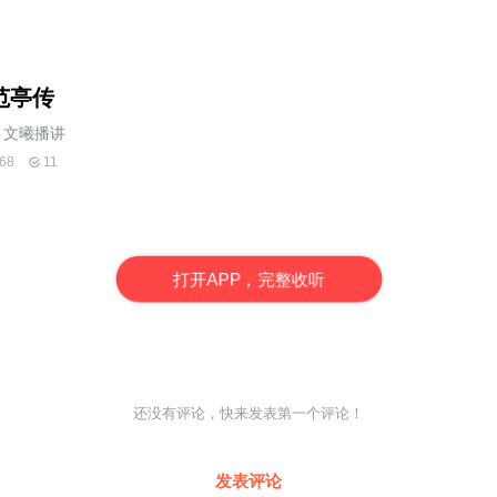
范亭传
文曦播讲
68
11
打
开
A
P
P，完整收听
还没有评论，快来发表第一个评论！
发表评论